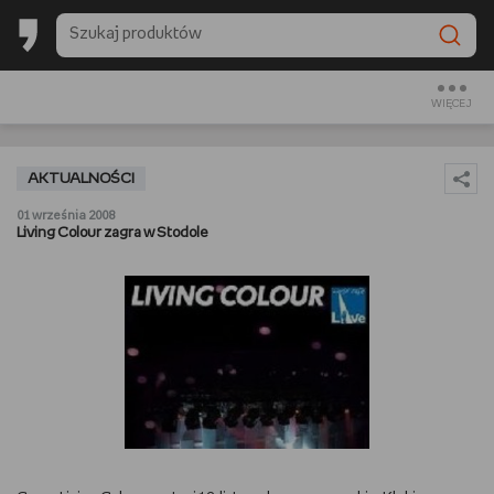
BACK TO SCHOOL
CZYTAM
WIĘCEJ
OGLĄDAM
AKTUALNOŚCI
SŁUCHAM
01 września 2008
Living Colour zagra w Stodole
RANKINGI
BACK TO SCHOOL
PREZENTOWNIKI
DIY
GOTUJĘ