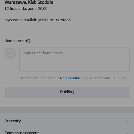
Warszawa, Klub Stodoła
WSZYSTKO O LEGO
12. listopada, godz. 20.00
myspace.com/livingcolourmusic/M.W.
REDAKCJA
WYDARZENIA
Komentarze (
0
)
POD PATRONATEM EMPIKU
W przypadku naruszenia
Regulaminu
Twój wpis zostanie usunięty.
Publikuj
Prezenty
Pomysły na prezent