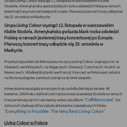
Grupa Living Colour wystąpi 12. listopada w warszawskim Klubie
Stodoła. Amerykańska gwiazda black rocka odwiedzi Polskę w ramach
DBAM O URODĘ
jesiennej trasy koncertowej po Europie. Pierwszy koncert trasy odbędzie
się 23. września w Madrycie.
TRENUJĘ
Grupa Living Colour wystąpi 12. listopada w warszawskim
Klubie Stodoła. Amerykańska gwiazda black rocka odwiedzi
URZĄDZAM I DEKORUJĘ
Polskę w ramach jesiennej trasy koncertowej po Europie.
Pierwszy koncert trasy odbędzie się 23. września w
Madrycie.
MAM ZWIERZĘTA
Przed przyjazdem do Warszawy muzycy Living Colour zagrają m.in. w
PASJE DZIECKA
Słowenii, we Włoszech, na Węgrzech, Słowacji, Czechach i Austrii, w
Niemczech, Wielkiej Brytanii i we Francji. Koncert w Polsce jest ostatni
na liście występów zamieszczonej na stronie zespołu.
GRAM
Amerykanie wystąpią w naszym kraju po kilkuletniej przerwie. W
RYSUJĘ
kwietniu 2004 roku dali koncert także w warszawskiej Stodole w ramach
"Collideoscope"
trasy promującej ich najnowszy wówczas album
. Do
dziś w ich dyskografii przybyła składanka największych hitów
PORADNIKI
"Everything Is Possible: The Very Best Living Colour"
.
WYWIADY
Living Colour w Polsce