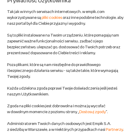
Prywatność Użytkownika
Zwroty
Tak jak w innych serwisach internetowych, w empik.com
wykorzystywane są
pliki cookies
oraz inne podobne technologie, aby
Do 100 zł na pierwsze zakupy w aplikacji. Pobierz i
nasz portal był dla Ciebie przyjazny i wygodny.
korzystaj z kodów zniżkowych.
Reklamacje
Dowiedz się więcej
Są to pliki instalowane na Twoim urządzeniu, które pomagają nam
Regulamin empik.com
zapewnić ważne funkcjonalności serwisu, zadbać o jego
bezpieczeństwo, ulepszać go, dostosować do Twoich potrzeb oraz
prezentować dopasowane do Ciebie treści i reklamy.
Pozostałe Regulaminy Empiku
Poza plikami, które są nam niezbędne do prawidłowego
Polityka prywatności empik.com
i bezpiecznego działania serwisu - są także takie, które wymagają
Twojej zgody.
Informacje związane z Aktem o Usługach Cyfrowych i zgłaszaniem
Każda udzielona zgoda poprawi Twoje doświadczenia jeśli jesteś
produktów niebezpiecznych
naszym Użytkownikiem.
Zgoda na pliki cookies jest dobrowolna i można ją wycofać
Dostosuj zgody
w dowolnym momencie z poziomu strony „
Dostosuj zgody
”.
Polityka prywatności empik
Administratorem Twoich danych osobowych jest Empik S.A.
z siedzibą w Warszawie, a w niektórych przypadkach nasi
Partnerzy
.