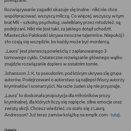
powiązane.
WSZYSTKO O LEGO
Rozwiązywanie zagadki okazuje się trudne - nikt nie chce
współpracować, wszyscy milczą. Co więcej, wszyscy, w tym
REDAKCJA
brat Mii – szkolny psycholog, uwielbiany przez młodzież, są
podejrzani. Nikt nie jest taki, za jakiego dotąd uchodził.
Miasteczko Palokaski skrywa mroczne tajemnice. Niepokój i
WYDARZENIA
zło czają się wszędzie, bo każdy może być mordercą.
POD PATRONATEM EMPIKU
„Laura” jest pierwszą powieścią z zaplanowanego 3-
tomowego cyklu. Ostateczne rozwiązanie głównego wątku
znajdzie rozwiązanie dopiero w ostatnim tomie.
Johansson J. K. to pseudonim, pod którym ukrywa się grupa
autorów. Podejrzewani o autorstwo są najlepsi fińscy autorzy
kryminałów i scenarzyści. Na razie żaden się nie przyznaje.
„Laura” to doskonała propozycja dla miłośników prozy
kryminalnej, dla których liczy się napięcie, silne emocje oraz
zwroty akcji. Chcesz wiedzieć, co stało się z Laurą
Andresson? Już teraz zamów książkę na empik.com -
tutaj
.
Galeria