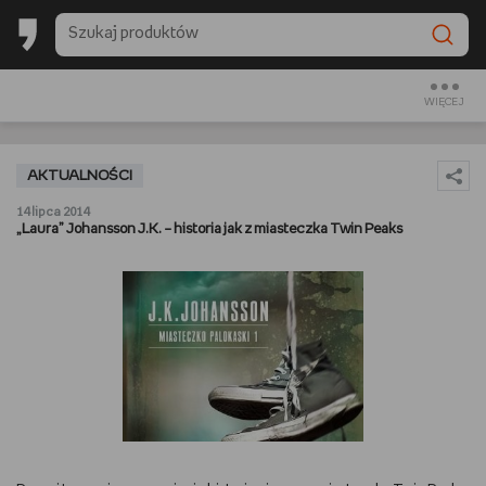
BACK TO SCHOOL
CZYTAM
WIĘCEJ
OGLĄDAM
AKTUALNOŚCI
SŁUCHAM
14 lipca 2014
„Laura” Johansson J.K. – historia jak z miasteczka Twin Peaks
RANKINGI
BACK TO SCHOOL
PREZENTOWNIKI
DIY
GOTUJĘ