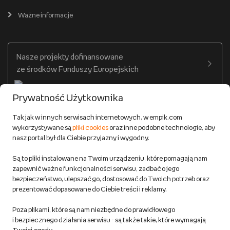
Cennik dostawy
Ważne informacje
Zakupy hurtowe
Dostępne środki
Warunki dostawy
Twój profil
Nasze projekty dofinansowane
Warunki dostawy do salonów Empik
ze środków Funduszy Europejskich
Formy płatności
Prywatność Użytkownika
Zwroty
Tak jak w innych serwisach internetowych, w empik.com
wykorzystywane są
pliki cookies
oraz inne podobne technologie, aby
Do 100 zł na pierwsze zakupy w aplikacji. Pobierz i
nasz portal był dla Ciebie przyjazny i wygodny.
korzystaj z kodów zniżkowych.
Reklamacje
Dowiedz się więcej
Są to pliki instalowane na Twoim urządzeniu, które pomagają nam
Regulamin empik.com
zapewnić ważne funkcjonalności serwisu, zadbać o jego
bezpieczeństwo, ulepszać go, dostosować do Twoich potrzeb oraz
prezentować dopasowane do Ciebie treści i reklamy.
Pozostałe Regulaminy Empiku
Poza plikami, które są nam niezbędne do prawidłowego
Polityka prywatności empik.com
i bezpiecznego działania serwisu - są także takie, które wymagają