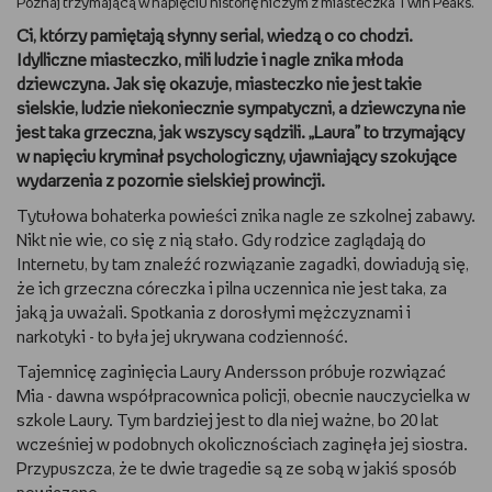
Poznaj trzymającą w napięciu historię niczym z miasteczka Twin Peaks.
Ci, którzy pamiętają słynny serial, wiedzą o co chodzi.
DBAM O URODĘ
Idylliczne miasteczko, mili ludzie i nagle znika młoda
dziewczyna. Jak się okazuje, miasteczko nie jest takie
TRENUJĘ
sielskie, ludzie niekoniecznie sympatyczni, a dziewczyna nie
jest taka grzeczna, jak wszyscy sądzili. „Laura” to trzymający
URZĄDZAM I DEKORUJĘ
w napięciu kryminał psychologiczny, ujawniający szokujące
wydarzenia z pozornie sielskiej prowincji.
MAM ZWIERZĘTA
Tytułowa bohaterka powieści znika nagle ze szkolnej zabawy.
Nikt nie wie, co się z nią stało. Gdy rodzice zaglądają do
PASJE DZIECKA
Internetu, by tam znaleźć rozwiązanie zagadki, dowiadują się,
że ich grzeczna córeczka i pilna uczennica nie jest taka, za
GRAM
jaką ja uważali. Spotkania z dorosłymi mężczyznami i
narkotyki - to była jej ukrywana codzienność.
RYSUJĘ
Tajemnicę zaginięcia Laury Andersson próbuje rozwiązać
Mia - dawna współpracownica policji, obecnie nauczycielka w
PORADNIKI
szkole Laury. Tym bardziej jest to dla niej ważne, bo 20 lat
wcześniej w podobnych okolicznościach zaginęła jej siostra.
WYWIADY
Przypuszcza, że te dwie tragedie są ze sobą w jakiś sposób