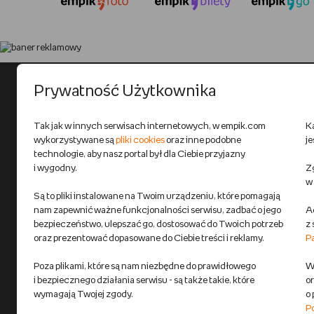
Prywatność Użytkownika
Tak jak w innych serwisach internetowych, w empik.com
K
wykorzystywane są
pliki cookies
oraz inne podobne
j
technologie, aby nasz portal był dla Ciebie przyjazny
i wygodny.
Zg
w
Są to pliki instalowane na Twoim urządzeniu, które pomagają
nam zapewnić ważne funkcjonalności serwisu, zadbać o jego
A
bezpieczeństwo, ulepszać go, dostosować do Twoich potrzeb
z
oraz prezentować dopasowane do Ciebie treści i reklamy.
P
Poza plikami, które są nam niezbędne do prawidłowego
Wi
i bezpiecznego działania serwisu - są także takie, które
o
wymagają Twojej zgody.
o
P