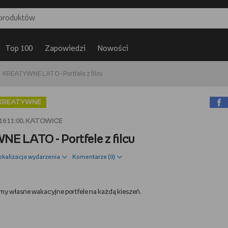
Top 100
Zapowiedzi
Nowości
KREATYWNE LATO - Portfele z filcu
KREATYWNE
6 11:00, KATOWICE
 LATO - Portfele z filcu
okalizacja wydarzenia
Komentarze (
0
)
ymy własne wakacyjne portfele na każdą kieszeń.