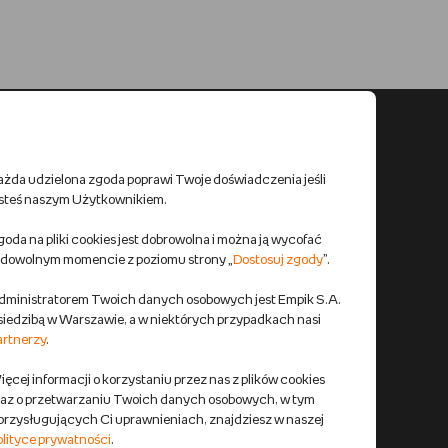
ażda udzielona zgoda poprawi Twoje doświadczenia jeśli
esteś naszym Użytkownikiem.
oda na pliki cookies jest dobrowolna i można ją wycofać
 dowolnym momencie z poziomu strony „
Dostosuj zgody
”.
dministratorem Twoich danych osobowych jest Empik S.A.
 siedzibą w Warszawie, a w niektórych przypadkach nasi
artnerzy
.
ęcej informacji o korzystaniu przez nas z plików cookies
raz o przetwarzaniu Twoich danych osobowych, w tym
 przysługujących Ci uprawnieniach, znajdziesz w naszej
olityce prywatności
.