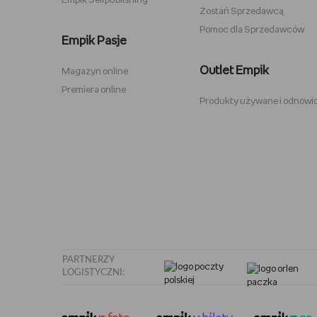
Empik Selfpublishing
Zostań Sprzedawcą
Pomoc dla Sprzedawców
Zabawki Psi Patrol
Plecaki 
Empik Pasje
Kuromi
Plecaki 
Outlet Empik
Magazyn online
Karty Pokemon
Crocs
Premiera online
Produkty używane i odnowi
Hot Wheels
Sodastr
Pusheen
Stabilo
Tamagotchi
Philips 
PARTNERZY
LOGISTYCZNI: