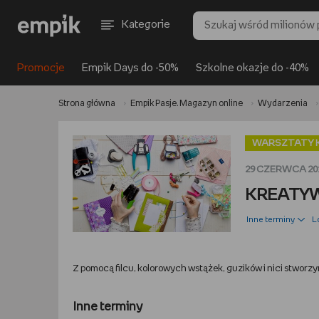
Kategorie
Promocje
Empik Days do -50%
Szkolne okazje do -40%
Strona główna
Empik Pasje. Magazyn online
Wydarzenia
WARSZTATY 
29 CZERWCA 201
KREATYWNE
Inne terminy
L
Z pomocą filcu, kolorowych wstążek, guzików i nici stworz
Inne terminy