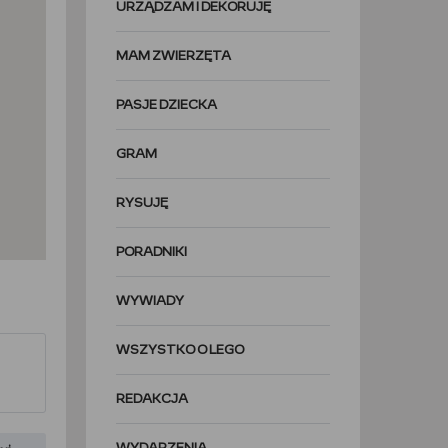
URZĄDZAM I DEKORUJĘ
MAM ZWIERZĘTA
PASJE DZIECKA
GRAM
RYSUJĘ
PORADNIKI
WYWIADY
WSZYSTKO O LEGO
REDAKCJA