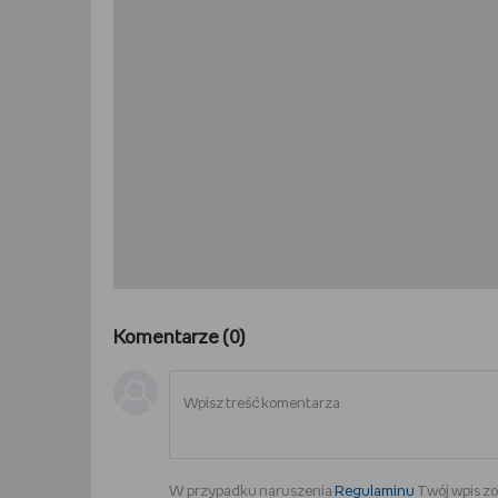
Komentarze (
0
)
W przypadku naruszenia
Regulaminu
Twój wpis zo