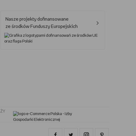
Jak oglądać Marvela?
Nasze projekty dofinansowane
Jak grać w UNO?
ze środków Funduszy Europejskich
Kalendarz świąt nietypowych
Lektury obowiązkowe – lista lektur do szkoły podstawowej i średniej
Nowa książka Remigiusza Mroza
Jaki smartfon do 2000 zł?
ŻY