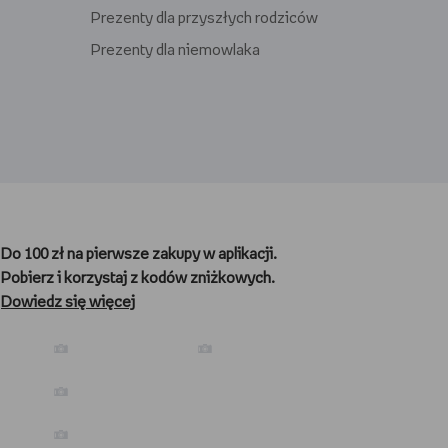
Prezenty dla przyszłych rodziców
Prezenty dla niemowlaka
Prezenty dla gracza
Prezenty dla nauczyciela
Do 100 zł na pierwsze zakupy w aplikacji.
Prezenty dla kibica
Pobierz i korzystaj z kodów zniżkowych.
Prezenty dla biegacza
Dowiedz się więcej
Prezenty dla podróżnika
Prezenty dla kawosza