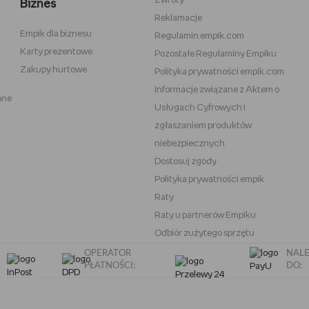
Zwroty
Biznes
Reklamacje
Empik dla biznesu
Vans
Victoria's Secret
Regulamin empik.com
Karty prezentowe
Pozostałe Regulaminy Empiku
Nike
Under Armour
Zakupy hurtowe
Polityka prywatności empik.com
Wittchen
Informacje związane z Aktem o
one
eam
Baby Bjorn
Usługach Cyfrowych i
Oral-B iO
zgłaszaniem produktów
niebezpiecznych
OneBlade
Play-Doh
Dostosuj zgody
Polityka prywatności empik
Raty
Raty u partnerów Empiku
Odbiór zużytego sprzętu
OPERATOR
NALE
PŁATNOŚCI:
DO: