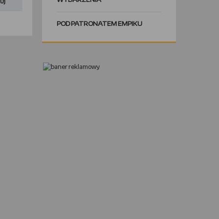
WYDARZENIA
uj
POD PATRONATEM EMPIKU