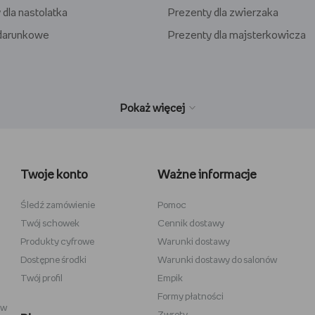
 dla nastolatka
Prezenty dla zwierzaka
odarunkowe
Prezenty dla majsterkowicza
wełniane
Wiedźmin
inecraft
Minecraft
Twoje konto
Ważne informacje
y
Stranger Things
la dzieci
Star Wars
Śledź zamówienie
Pomoc
Twój schowek
Cennik dostawy
 do szkicowania
Władca Pierścieni
Produkty cyfrowe
Warunki dostawy
i
Gra o Tron
Dostępne środki
Warunki dostawy do salonów
Twój profil
Empik
Formy płatności
ów