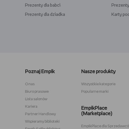
Prezenty dla babci
Prezenty
Prezenty dla dziadka
Karty p
Lego kwiaty
Torby ba
Plecaki szkolne
Figurki M
Poznaj Empik
Nasze produkty
Stitch
Antyram
Karta podarunkowa Steam
Tablety d
O nas
Wszystkie kategorie
Biuro prasowe
Popularne marki
Lampki do czytania
Zestawy
Lista salonów
Album na zdjęcia wklejane
Przypink
Kariera
EmpikPlace
(Marketplace)
Partner Handlowy
Wspieramy biblioteki
EmpikPlace dla Sprzedawc