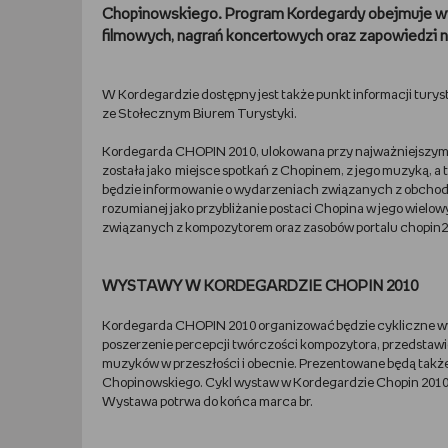
Chopinowskiego. Program Kordegardy obejmuje wy
filmowych, nagrań koncertowych oraz zapowiedzi n
W Kordegardzie dostępny jest także punkt informacji tury
ze Stołecznym Biurem Turystyki.
Kordegarda CHOPIN 2010, ulokowana przy najważniejszym
została jako miejsce spotkań z Chopinem, z jego muzyką, a 
będzie informowanie o wydarzeniach związanych z obchod
rozumianej jako przybliżanie postaci Chopina w jego wie
związanych z kompozytorem oraz zasobów portalu chopin20
WYSTAWY W KORDEGARDZIE CHOPIN 2010
Kordegarda CHOPIN 2010 organizować będzie cykliczne wy
poszerzenie percepcji twórczości kompozytora, przedstawie
muzyków w przeszłości i obecnie. Prezentowane będą tak
Chopinowskiego. Cykl wystaw w Kordegardzie Chopin 2010 
Wystawa potrwa do końca marca br.