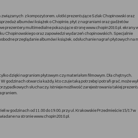
h związanych z kompozytorem, ulotki prezentujące Szlak Chopinowski oraz
przedaż albumów i książek o Chopinie, płyt z nagraniami oraz gadżetów
e prezentery multimedialne pokazujące stronę www.chopin2010.pl, ekrany 
oku Chopinowskiego oraz zapowiedzi wydarzeń chopinowskich. Specjalnie
obodne przeglądanie albumów i książek, odsłuchanie nagrań płytowych na 
ylko dzięki nagraniom płytowym czy materiałom filmowym. Dla chętnych,
 W godzinach otwarcia każdy, kto czuje taką potrzebę i potrafi grać, może w
 przypadkowych słuchaczy. Istnieje możliwość zarejestrowania takiej prezentac
agraniem.
li w godzinach od 11.00 do 19.00, przy ul. Krakowskie Przedmieście 15/17 w
wiadane na stronie www.chopin2010.pl.