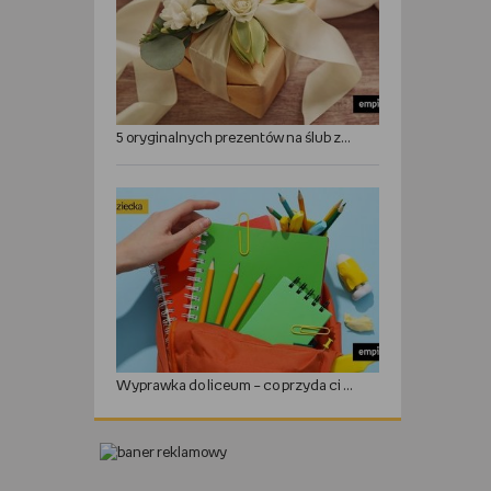
5 oryginalnych prezentów na ślub zamiast kwiatów
Wyprawka do liceum – co przyda ci się w roku szkolnym?