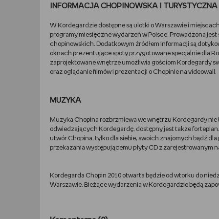
INFORMACJA CHOPINOWSKA I TURYSTYCZNA
W Kordegardzie dostępne są ulotki o Warszawie i miejscac
programy miesięczne wydarzeń w Polsce. Prowadzona jest s
chopinowskich. Dodatkowym źródłem informacji są dotykow
oknach prezentujące spoty przygotowane specjalnie dla R
zaprojektowane wnętrze umożliwia gościom Kordegardy sw
oraz oglądanie filmów i prezentacji o Chopinie na videowall.
MUZYKA
Muzyka Chopina rozbrzmiewa we wnętrzu Kordegardy nie t
odwiedzających Kordegardę, dostępny jest także fortepian.
utwór Chopina, tylko dla siebie, swoich znajomych bądź dla
przekazania występującemu płyty CD z zarejestrowanym n
Kordegarda Chopin 2010 otwarta będzie od wtorku do niedzie
Warszawie. Bieżące wydarzenia w Kordegardzie będą zapo