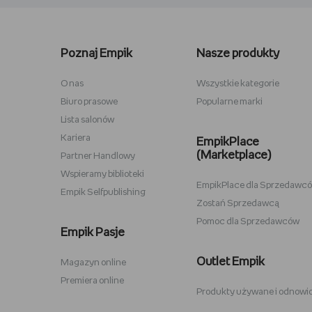
Lego kwiaty
Torby ba
Plecaki szkolne
Figurki M
Poznaj Empik
Nasze produkty
Stitch
Antyram
Karta podarunkowa Steam
Tablety d
O nas
Wszystkie kategorie
Biuro prasowe
Popularne marki
Lampki do czytania
Zestawy
Lista salonów
Album na zdjęcia wklejane
Przypink
Kariera
EmpikPlace
(Marketplace)
Partner Handlowy
Wspieramy biblioteki
EmpikPlace dla Sprzedawc
Empik Selfpublishing
Zostań Sprzedawcą
Pomoc dla Sprzedawców
Zabawki Psi Patrol
Plecaki 
Empik Pasje
Kuromi
Plecaki 
Outlet Empik
Magazyn online
Karty Pokemon
Crocs
Premiera online
Produkty używane i odnowi
Hot Wheels
Sodastr