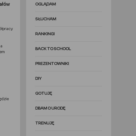
iałów
OGLĄDAM
SŁUCHAM
ółpracy
RANKINGI
na
BACK TO SCHOOL
iem
PREZENTOWNIKI
DIY
GOTUJĘ
ędzie
DBAM O URODĘ
TRENUJĘ