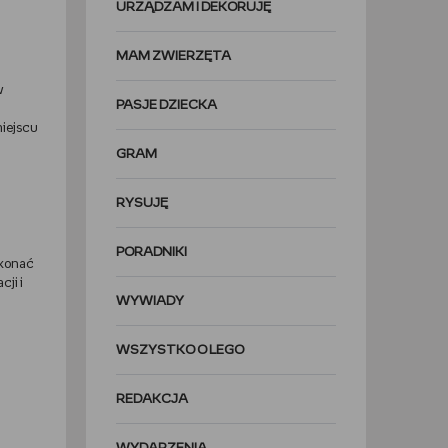
URZĄDZAM I DEKORUJĘ
MAM ZWIERZĘTA
w
PASJE DZIECKA
miejscu
GRAM
RYSUJĘ
PORADNIKI
ykonać
ji i
WYWIADY
WSZYSTKO O LEGO
REDAKCJA