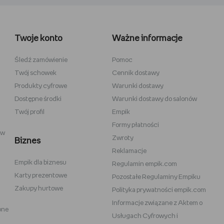
wełniane
Wiedźmin
inecraft
Minecraft
Twoje konto
Ważne informacje
y
Stranger Things
la dzieci
Star Wars
Śledź zamówienie
Pomoc
Twój schowek
Cennik dostawy
 do szkicowania
Władca Pierścieni
Produkty cyfrowe
Warunki dostawy
i
Gra o Tron
Dostępne środki
Warunki dostawy do salonów
Twój profil
Empik
Formy płatności
ów
Zwroty
Biznes
Reklamacje
Empik dla biznesu
Vans
Victoria's Secret
Regulamin empik.com
Karty prezentowe
Pozostałe Regulaminy Empiku
Nike
Under Armour
Zakupy hurtowe
Polityka prywatności empik.com
Wittchen
Informacje związane z Aktem o
one
eam
Baby Bjorn
Usługach Cyfrowych i