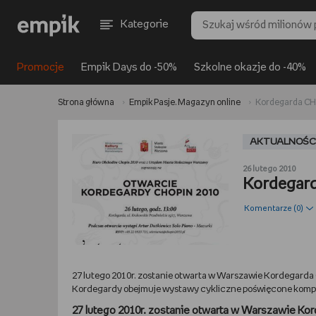
Kategorie
Promocje
Empik Days do -50%
Szkolne okazje do -40%
Strona główna
Empik Pasje. Magazyn online
Kordegarda CHO
AKTUALNOŚC
26 lutego 2010
Kordegard
Komentarze (
0
)
27 lutego 2010r. zostanie otwarta w Warszawie Kordegar
Kordegardy obejmuje wystawy cykliczne poświęcone komp
27 lutego 2010r. zostanie otwarta w Warszawie Ko