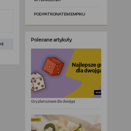
WYDARZENIA
POD PATRONATEM EMPIKU
Polecane artykuły
uj
Gry planszowe dla dwojga