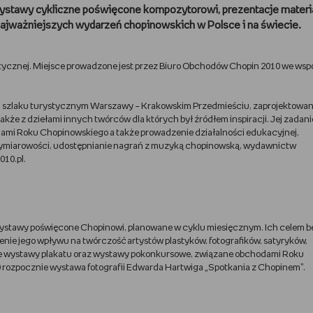
stawy cykliczne poświęcone kompozytorowi, prezentacje mater
ajważniejszych wydarzeń chopinowskich w Polsce i na świecie.
stycznej. Miejsce prowadzone jest przez Biuro Obchodów Chopin 2010 we wsp
 szlaku turystycznym Warszawy – Krakowskim Przedmieściu, zaprojektowa
także z dziełami innych twórców dla których był źródłem inspiracji. Jej zadan
ami Roku Chopinowskiego a także prowadzenie działalności edukacyjnej,
lowymiarowości, udostępnianie nagrań z muzyką chopinowską, wydawnictw
10.pl.
stawy poświęcone Chopinowi, planowane w cyklu miesięcznym. Ich celem b
nie jego wpływu na twórczość artystów plastyków, fotografików, satyryków,
że wystawy plakatu oraz wystawy pokonkursowe, związane obchodami Roku
rozpocznie wystawa fotografii Edwarda Hartwiga „Spotkania z Chopinem”.