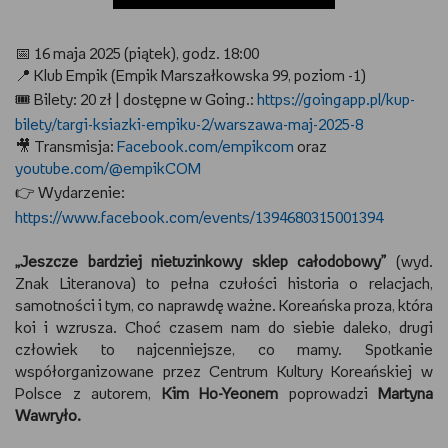
RYSUJĘ
📅
16 maja 2025 (piątek), godz. 18:00
📍
Klub Empik (Empik Marszałkowska 99, poziom -1)
DIY
🎟
Bilety: 20 zł | dostępne w Going.:
https://goingapp.pl/kup-
bilety/targi-ksiazki-empiku-2/warszawa-maj-2025-8
MAM ZWIERZĘTA
🎥
Transmisja:
Facebook.com/empikcom
oraz
youtube.com/@empikCOM
DBAM O URODĘ
👉
Wydarzenie:
https://www.facebook.com/events/1394680315001394
PASJE DZIECKA
„Jeszcze bardziej nietuzinkowy sklep całodobowy”
(wyd.
TRENUJĘ
Znak Literanova) to pełna czułości historia o relacjach,
samotności i tym, co naprawdę ważne. Koreańska proza, która
PORADNIKI
koi i wzrusza. Choć czasem nam do siebie daleko, drugi
człowiek to najcenniejsze, co mamy. Spotkanie
współorganizowane przez Centrum Kultury Koreańskiej w
WYWIADY
Polsce z autorem,
Kim Ho-Yeonem
poprowadzi
Martyna
Wawryło.
WSZYSTKO O LEGO