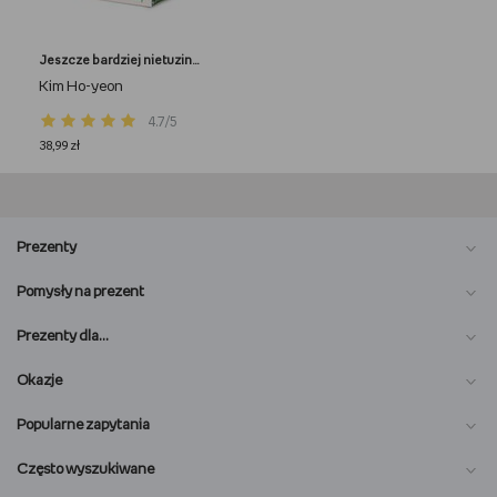
Jeszcze bardziej nietuzinkowy sklep całodobowy (barwione brzegi)
Kim Ho-yeon
4.7/5
38,99 zł
Prezenty
Pomysły na prezent
Prezenty dla…
Okazje
Popularne zapytania
Często wyszukiwane