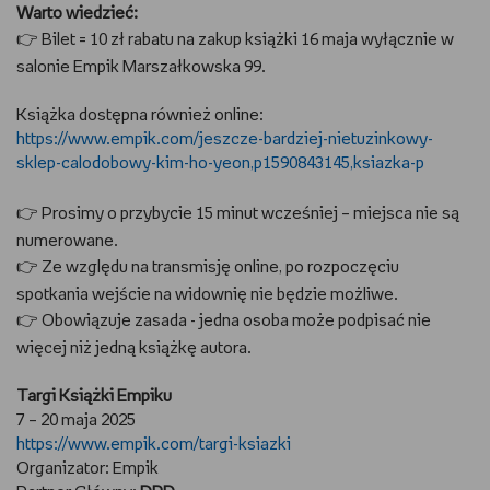
Warto wiedzieć:
👉
Bilet = 10 zł rabatu na zakup książki 16 maja wyłącznie w
salonie Empik Marszałkowska 99.
Książka dostępna również online:
https://www.empik.com/jeszcze-bardziej-nietuzinkowy-
sklep-calodobowy-kim-ho-yeon,p1590843145,ksiazka-p
👉
Prosimy o przybycie 15 minut wcześniej – miejsca nie są
numerowane.
👉
Ze względu na transmisję online, po rozpoczęciu
spotkania wejście na widownię nie będzie możliwe.
👉
Obowiązuje zasada - jedna osoba może podpisać nie
więcej niż jedną książkę autora.
Targi Książki Empiku
7 – 20 maja 2025
https://www.empik.com/targi-ksiazki
Organizator: Empik