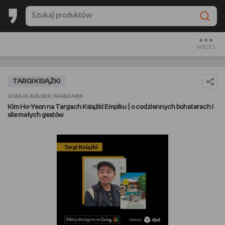
BESTSELLERY EMPIKU 2025
BACK TO SCHOOL
WIĘCEJ
CZYTAM
TARGI KSIĄŻKI
OGLĄDAM
16 MAJA 2025 18:00, WARSZAWA
Kim Ho-Yeon na Targach Książki Empiku | o codziennych bohaterach i
sile małych gestów
SŁUCHAM
PREZENTOWNIKI
GRAM
GOTUJĘ
URZĄDZAM I DEKORUJĘ