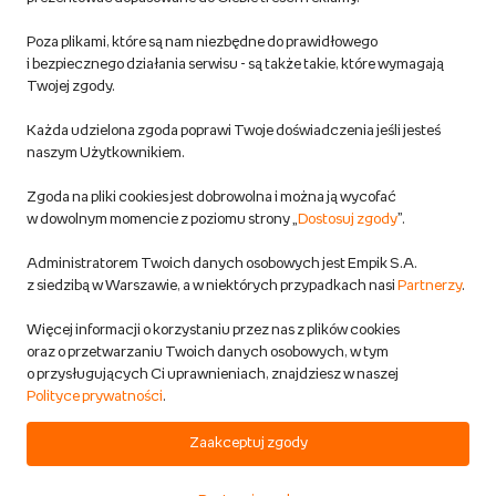
Pozostałe Regulaminy Empiku
Poza plikami, które są nam niezbędne do prawidłowego
Polityka prywatności empik.com
i bezpiecznego działania serwisu - są także takie, które wymagają
Twojej zgody.
Informacje związane z Aktem o Usługach Cyfrowych i zgłaszaniem
Każda udzielona zgoda poprawi Twoje doświadczenia jeśli jesteś
produktów niebezpiecznych
naszym Użytkownikiem.
Zgoda na pliki cookies jest dobrowolna i można ją wycofać
Dostosuj zgody
w dowolnym momencie z poziomu strony „
Dostosuj zgody
”.
Polityka prywatności empik
Administratorem Twoich danych osobowych jest Empik S.A.
z siedzibą w Warszawie, a w niektórych przypadkach nasi
Partnerzy
.
Raty
Więcej informacji o korzystaniu przez nas z plików cookies
oraz o przetwarzaniu Twoich danych osobowych, w tym
Raty u partnerów Empiku
o przysługujących Ci uprawnieniach, znajdziesz w naszej
Polityce prywatności
.
Odbiór zużytego sprzętu
Zaakceptuj zgody