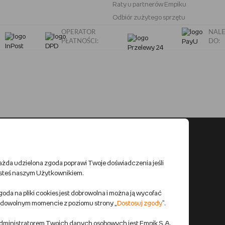
Raty u partnerów Empiku
Odbiór zużytego sprzętu
OPERATOR
NALE
PŁATNOŚCI:
DO:
ażda udzielona zgoda poprawi Twoje doświadczenia jeśli
esteś naszym Użytkownikiem.
oda na pliki cookies jest dobrowolna i można ją wycofać
 dowolnym momencie z poziomu strony „
Dostosuj zgody
”.
dministratorem Twoich danych osobowych jest Empik S.A.