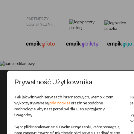
PARTNERZY
LOGISTYCZNI:
Prywatność Użytkownika
Tak jak w innych serwisach internetowych, w empik.com
K
wykorzystywane są
pliki cookies
oraz inne podobne
j
technologie, aby nasz portal był dla Ciebie przyjazny
i wygodny.
Zg
w
Są to pliki instalowane na Twoim urządzeniu, które pomagają
nam zapewnić ważne funkcjonalności serwisu, zadbać o jego
A