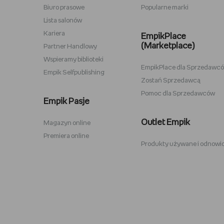
Biuro prasowe
Popularne marki
Lampki do czytania
Zestawy
Lista salonów
Album na zdjęcia wklejane
Przypink
Kariera
EmpikPlace
(Marketplace)
Partner Handlowy
Wspieramy biblioteki
EmpikPlace dla Sprzedawc
Empik Selfpublishing
Zostań Sprzedawcą
Pomoc dla Sprzedawców
Zabawki Psi Patrol
Plecaki 
Empik Pasje
Kuromi
Plecaki 
Outlet Empik
Magazyn online
Karty Pokemon
Crocs
Premiera online
Produkty używane i odnowi
Hot Wheels
Sodastr
Pusheen
Stabilo
Tamagotchi
Philips 