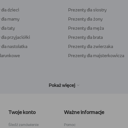
dla dzieci
Prezenty dla siostry
 dla mamy
Prezenty dla żony
dla taty
Prezenty dla męża
dla przyjaciółki
Prezenty dla brata
 dla nastolatka
Prezenty dla zwierzaka
odarunkowe
Prezenty dla majsterkowicza
wełniane
Wiedźmin
inecraft
Minecraft
Twoje konto
Ważne informacje
y
Stranger Things
la dzieci
Star Wars
Śledź zamówienie
Pomoc