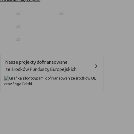
Prezenty dla podróżnika
Prezenty dla kawosza
Jak oglądać Marvela?
Nasze projekty dofinansowane
Jak grać w UNO?
ze środków Funduszy Europejskich
Kalendarz świąt nietypowych
Lektury obowiązkowe – lista lektur do szkoły podstawowej i średniej
Nowa książka Remigiusza Mroza
Jaki smartfon do 2000 zł?