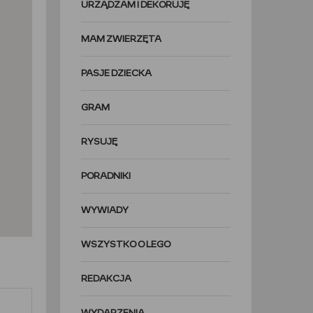
URZĄDZAM I DEKORUJĘ
MAM ZWIERZĘTA
PASJE DZIECKA
GRAM
RYSUJĘ
PORADNIKI
WYWIADY
WSZYSTKO O LEGO
REDAKCJA