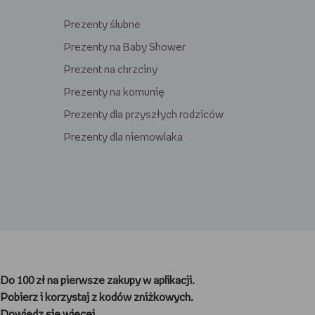
Prezenty ślubne
Prezenty na Baby Shower
Prezent na chrzciny
Prezenty na komunię
Prezenty dla przyszłych rodziców
Prezenty dla niemowlaka
Prezenty dla gracza
Prezenty dla nauczyciela
Do 100 zł na pierwsze zakupy w aplikacji.
Prezenty dla kibica
Pobierz i korzystaj z kodów zniżkowych.
Prezenty dla biegacza
Dowiedz się więcej