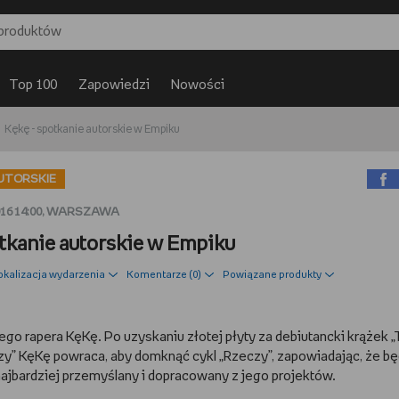
Top 100
Zapowiedzi
Nowości
Kękę - spotkanie autorskie w Empiku
UTORSKIE
016 14:00, WARSZAWA
otkanie autorskie w Empiku
okalizacja wydarzenia
Komentarze (
0
)
Powiązane produkty
go rapera KęKę. Po uzyskaniu złotej płyty za debiutancki krążek „
y” KęKę powraca, aby domknąć cykl „Rzeczy”, zapowiadając, że bę
 najbardziej przemyślany i dopracowany z jego projektów.