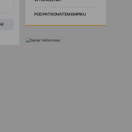
WYDARZENIA
POD PATRONATEM EMPIKU
uj