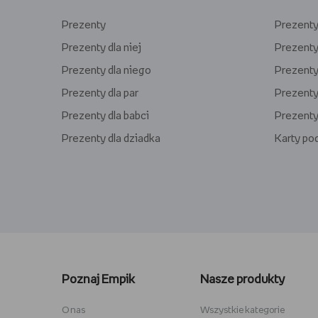
Prezenty
Prezenty 
Prezenty dla niej
Prezenty
Prezenty dla niego
Prezenty 
Prezenty dla par
Prezenty 
Prezenty dla babci
Prezenty
Prezenty dla dziadka
Karty p
Lego kwiaty
Torby ba
Plecaki szkolne
Figurki M
Poznaj Empik
Nasze produkty
Stitch
Antyram
Karta podarunkowa Steam
Tablety d
O nas
Wszystkie kategorie