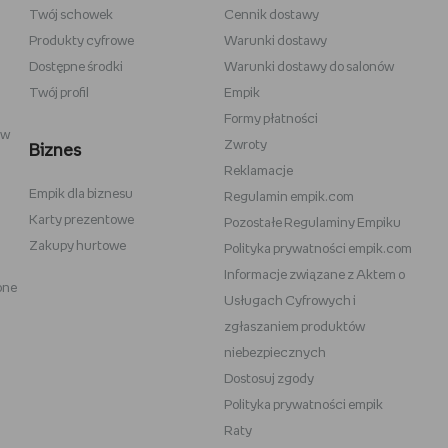
Twój schowek
Cennik dostawy
 do szkicowania
Władca Pierścieni
Produkty cyfrowe
Warunki dostawy
i
Gra o Tron
Dostępne środki
Warunki dostawy do salonów
Twój profil
Empik
Formy płatności
ów
Zwroty
Biznes
Reklamacje
Empik dla biznesu
Vans
Victoria's Secret
Regulamin empik.com
Karty prezentowe
Pozostałe Regulaminy Empiku
Nike
Under Armour
Zakupy hurtowe
Polityka prywatności empik.com
Wittchen
Informacje związane z Aktem o
one
eam
Baby Bjorn
Usługach Cyfrowych i
Oral-B iO
zgłaszaniem produktów
niebezpiecznych
OneBlade
Play-Doh
Dostosuj zgody
Polityka prywatności empik
Raty