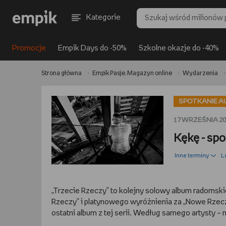
Kategorie
Promocje
Empik Days do -50%
Szkolne okazje do -40%
Strona główna
Empik Pasje. Magazyn online
Wydarzenia
SPOTKANIE A
17 WRZEŚNIA 2
Kękę - sp
Inne terminy
L
„Trzecie Rzeczy” to kolejny solowy album radomskie
Rzeczy” i platynowego wyróżnienia za „Nowe Rzecz
ostatni album z tej serii. Według samego artysty –