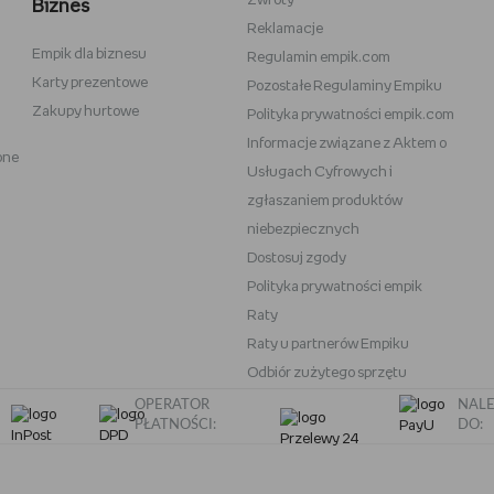
Zwroty
Biznes
Reklamacje
Empik dla biznesu
Vans
Victoria's Secret
Regulamin empik.com
Karty prezentowe
Pozostałe Regulaminy Empiku
Nike
Under Armour
Zakupy hurtowe
Polityka prywatności empik.com
Wittchen
Informacje związane z Aktem o
one
eam
Baby Bjorn
Usługach Cyfrowych i
Oral-B iO
zgłaszaniem produktów
niebezpiecznych
OneBlade
Play-Doh
Dostosuj zgody
Polityka prywatności empik
Raty
Raty u partnerów Empiku
Odbiór zużytego sprzętu
OPERATOR
NALE
PŁATNOŚCI:
DO: