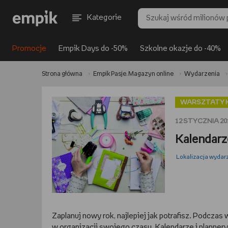
Kategorie
Promocje
Empik Days do -50%
Szkolne okazje do -40%
Strona główna
Empik Pasje. Magazyn online
Wydarzenia
WARSZTATY 
12 STYCZNIA 20
Kalendarz
Lokalizacja wydar
Zaplanuj nowy rok, najlepiej jak potrafisz. Podcza
w organizacji swojego czasu. Kalendarze i planne