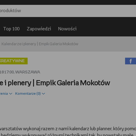
Top 100
Zapowiedzi
Nowości
Kalendarze i plenery | Empik Galeria Mokotów
KREATYWNE
18 17:00, WARSZAWA
e i plenery | Empik Galeria Mokotów
zenia
Komentarze (
0
)
s warsztatów wykonaj razem z nami kalendarz lub planner, który pom
ry będziemy wykonywać różnymi technikami tak, by powstały małe