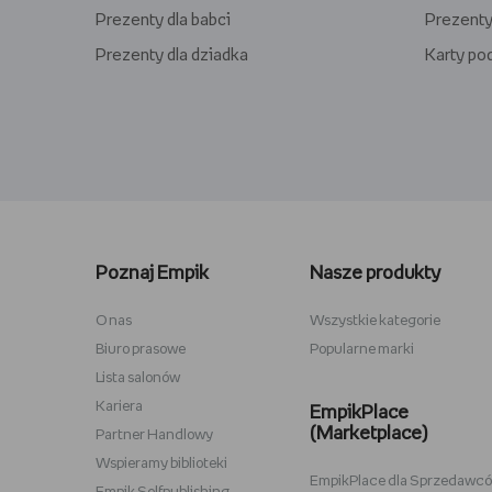
Prezenty dla babci
Prezenty
Prezenty dla dziadka
Karty p
Lego kwiaty
Torby ba
Plecaki szkolne
Figurki M
Poznaj Empik
Nasze produkty
Stitch
Antyram
Karta podarunkowa Steam
Tablety d
O nas
Wszystkie kategorie
Biuro prasowe
Popularne marki
Lampki do czytania
Zestawy
Lista salonów
Album na zdjęcia wklejane
Przypink
Kariera
EmpikPlace
(Marketplace)
Partner Handlowy
Wspieramy biblioteki
EmpikPlace dla Sprzedawc