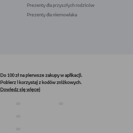
Prezenty dla przyszłych rodziców
Prezenty dla niemowlaka
Prezenty dla gracza
Prezenty dla nauczyciela
Do 100 zł na pierwsze zakupy w aplikacji.
Prezenty dla kibica
Pobierz i korzystaj z kodów zniżkowych.
Prezenty dla biegacza
Dowiedz się więcej
Prezenty dla podróżnika
Prezenty dla kawosza