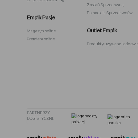
Empik Selfpublishing
Zostań Sprzedawcą
Pomoc dla Sprzedawców
Zabawki Psi Patrol
Plecaki 
Empik Pasje
Kuromi
Plecaki 
Outlet Empik
Magazyn online
Karty Pokemon
Crocs
Premiera online
Produkty używane i odnowi
Hot Wheels
Sodastr
Pusheen
Stabilo
Tamagotchi
Philips 
PARTNERZY
LOGISTYCZNI: