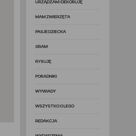
URZĄDZAM I DEKORUJĘ
MAM ZWIERZĘTA
PASJE DZIECKA
GRAM
RYSUJĘ
PORADNIKI
WYWIADY
WSZYSTKO O LEGO
REDAKCJA