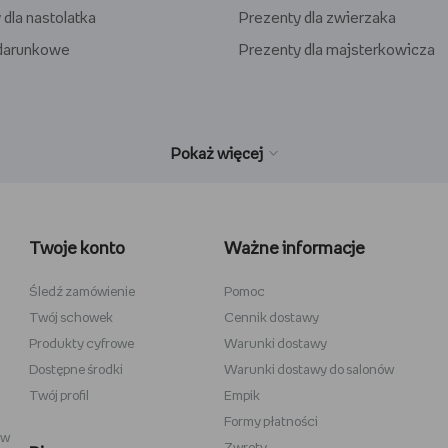
 dla nastolatka
Prezenty dla zwierzaka
odarunkowe
Prezenty dla majsterkowicza
wełniane
Wiedźmin
inecraft
Minecraft
Twoje konto
Ważne informacje
y
Stranger Things
la dzieci
Star Wars
Śledź zamówienie
Pomoc
Twój schowek
Cennik dostawy
 do szkicowania
Władca Pierścieni
Produkty cyfrowe
Warunki dostawy
i
Gra o Tron
Dostępne środki
Warunki dostawy do salonów
Twój profil
Empik
Formy płatności
ów