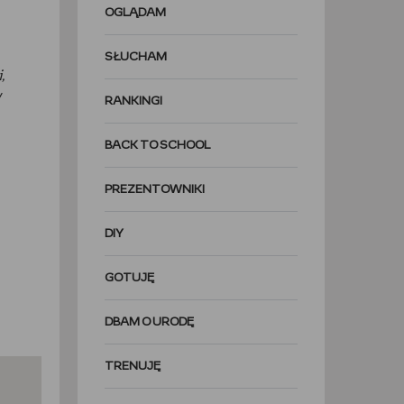
OGLĄDAM
SŁUCHAM
,
y
RANKINGI
BACK TO SCHOOL
PREZENTOWNIKI
DIY
GOTUJĘ
DBAM O URODĘ
TRENUJĘ