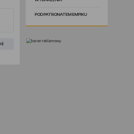
WYDARZENIA
POD PATRONATEM EMPIKU
uj