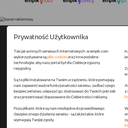
Prywatność Użytkownika
Tak jak w innych serwisach internetowych, w empik.com
K
wykorzystywane są
pliki cookies
oraz inne podobne
j
technologie, aby nasz portal był dla Ciebie przyjazny
i wygodny.
Zg
w
Są to pliki instalowane na Twoim urządzeniu, które pomagają
nam zapewnić ważne funkcjonalności serwisu, zadbać o jego
A
bezpieczeństwo, ulepszać go, dostosować do Twoich potrzeb
z
oraz prezentować dopasowane do Ciebie treści i reklamy.
P
Poza plikami, które są nam niezbędne do prawidłowego
Wi
i bezpiecznego działania serwisu - są także takie, które
o
wymagają Twojej zgody.
o
P