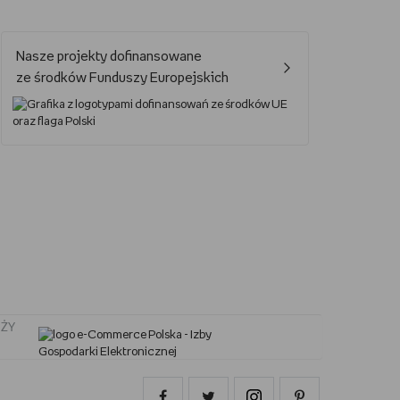
Jak oglądać Marvela?
Nasze projekty dofinansowane
Jak grać w UNO?
ze środków Funduszy Europejskich
Kalendarz świąt nietypowych
Lektury obowiązkowe – lista lektur do szkoły podstawowej i średniej
Nowa książka Remigiusza Mroza
Jaki smartfon do 2000 zł?
ŻY