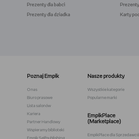
Prezenty dla babci
Prezenty
Prezenty dla dziadka
Karty p
Lego kwiaty
Torby ba
Plecaki szkolne
Figurki M
Poznaj Empik
Nasze produkty
Stitch
Antyram
Karta podarunkowa Steam
Tablety d
O nas
Wszystkie kategorie
Biuro prasowe
Popularne marki
Lampki do czytania
Zestawy
Lista salonów
Album na zdjęcia wklejane
Przypink
Kariera
EmpikPlace
(Marketplace)
Partner Handlowy
Wspieramy biblioteki
EmpikPlace dla Sprzedawc
Empik Selfpublishing