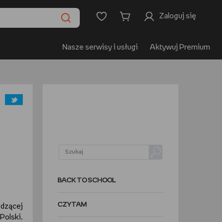
Zaloguj się
Nasze serwisy i usługi
Aktywuj Premium
BACK TO SCHOOL
CZYTAM
odzącej
Polski.