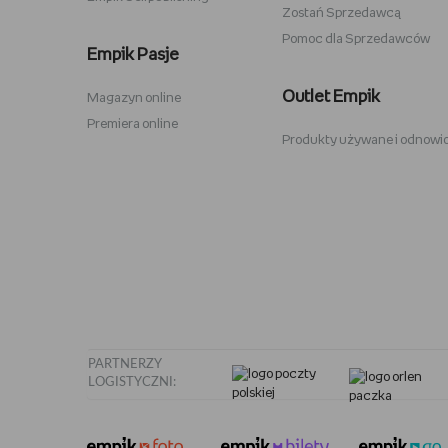
Zostań Sprzedawcą
Pomoc dla Sprzedawców
Zabawki Psi Patrol
Plecaki 
Empik Pasje
Kuromi
Plecaki 
Outlet Empik
Magazyn online
Karty Pokemon
Crocs
Premiera online
Produkty używane i odnowi
Hot Wheels
Sodastr
Pusheen
Stabilo
Tamagotchi
Philips 
PARTNERZY
LOGISTYCZNI: