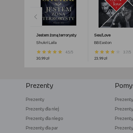
Jestem żoną terrorysty
Sex/Love
Shukri Laila
BB Easton
4.5/5
3.7/5
30,99 zł
23,99 zł
Prezenty
Pomys
Prezenty
Prezenty 
Prezenty dla niej
Prezenty
Prezenty dla niego
Prezenty 
Prezenty dla par
Prezenty 