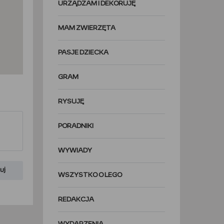
URZĄDZAM I DEKORUJĘ
MAM ZWIERZĘTA
PASJE DZIECKA
GRAM
RYSUJĘ
PORADNIKI
WYWIADY
uj
WSZYSTKO O LEGO
REDAKCJA