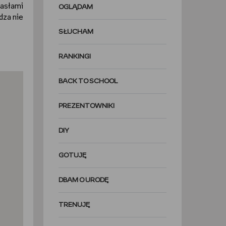
hasłami
OGLĄDAM
dza nie
SŁUCHAM
RANKINGI
BACK TO SCHOOL
PREZENTOWNIKI
DIY
GOTUJĘ
DBAM O URODĘ
TRENUJĘ