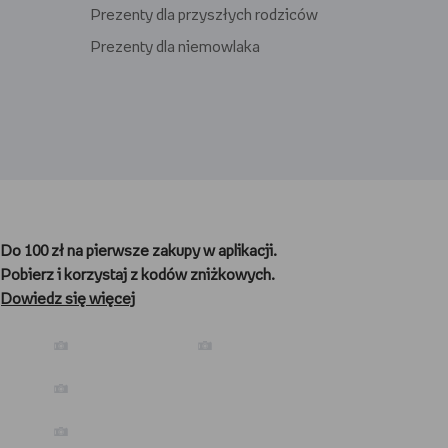
Prezenty dla przyszłych rodziców
Prezenty dla niemowlaka
Prezenty dla gracza
Prezenty dla nauczyciela
Do 100 zł na pierwsze zakupy w aplikacji.
Prezenty dla kibica
Pobierz i korzystaj z kodów zniżkowych.
Prezenty dla biegacza
Dowiedz się więcej
Prezenty dla podróżnika
Prezenty dla kawosza