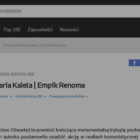
Top 100
Zapowiedzi
Nowości
Jolanta Maria Kaleta | Empik Renoma
 18:00, WROCŁAW
aria Kaleta | Empik Renoma
zenia
Komentarze (
0
)
Powiązane produkty
ctwo Otwarte) to powieść kończąca monumentalną trylogię poch
m autorka postanowiła osadzić akcję w realiach komunistycznej 