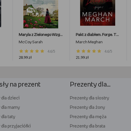
Maryla z Zielonego Wzgórza
Pakt z diabłem. Forge. Tom 1
McCoy Sarah
March Meghan
4.6/5
4.6/5
28,99 zł
21,99 zł
ły na prezent
Prezenty dla…
dla dzieci
Prezenty dla siostry
 dla mamy
Prezenty dla żony
dla taty
Prezenty dla męża
dla przyjaciółki
Prezenty dla brata