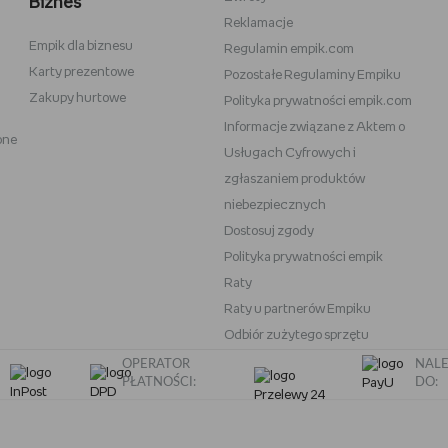
Biznes
Reklamacje
Empik dla biznesu
Vans
Victoria's Secret
Regulamin empik.com
Karty prezentowe
Pozostałe Regulaminy Empiku
Nike
Under Armour
Zakupy hurtowe
Polityka prywatności empik.com
Wittchen
Informacje związane z Aktem o
one
eam
Baby Bjorn
Usługach Cyfrowych i
Oral-B iO
zgłaszaniem produktów
niebezpiecznych
OneBlade
Play-Doh
Dostosuj zgody
Polityka prywatności empik
Raty
Raty u partnerów Empiku
Odbiór zużytego sprzętu
OPERATOR
NALE
PŁATNOŚCI:
DO: