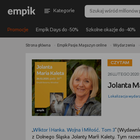
Kategorie
Promocje
Empik Days do -50%
Szkolne okazje do -40%
Strona główna
Empik Pasje. Magazyn online
Wydarzenia
CZYTAM
26 LUTEGO 2020
Jolanta M
Lokalizacja wydar
„
Wiktor i Hanka. Wojna i Miłość. Tom 3
” (Wydawni
z Dolnego Śląska Jolanty Marii Kalety. Tym raze