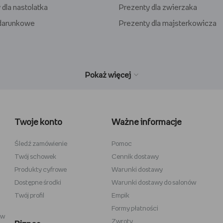
 dla nastolatka
Prezenty dla zwierzaka
odarunkowe
Prezenty dla majsterkowicza
wełniane
Wiedźmin
inecraft
Minecraft
Twoje konto
Ważne informacje
y
Stranger Things
la dzieci
Star Wars
Śledź zamówienie
Pomoc
Twój schowek
Cennik dostawy
 do szkicowania
Władca Pierścieni
Produkty cyfrowe
Warunki dostawy
i
Gra o Tron
Dostępne środki
Warunki dostawy do salonów
Twój profil
Empik
Formy płatności
ów
Zwroty