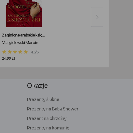
Zaginione arabskie księżniczki
Margielewski Marcin
4.6/5
24,99 zł
Okazje
Prezenty ślubne
Prezenty na Baby Shower
Prezent na chrzciny
Prezenty na komunię