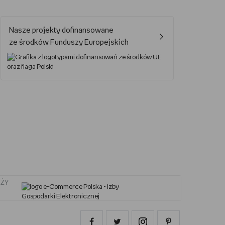
Jak oglądać Marvela?
Nasze projekty dofinansowane
Jak grać w UNO?
ze środków Funduszy Europejskich
Kalendarz świąt nietypowych
Lektury obowiązkowe – lista lektur do szkoły podstawowej i średniej
Nowa książka Remigiusza Mroza
Jaki smartfon do 2000 zł?
ŻY