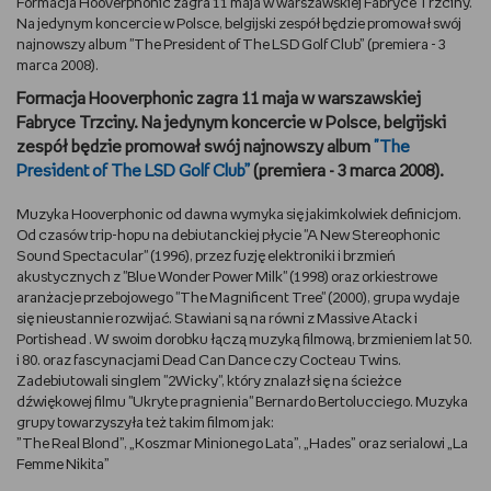
Formacja Hooverphonic zagra 11 maja w warszawskiej Fabryce Trzciny.
Na jedynym koncercie w Polsce, belgijski zespół będzie promował swój
DBAM O URODĘ
najnowszy album "The President of The LSD Golf Club” (premiera - 3
marca 2008).
TRENUJĘ
Formacja Hooverphonic zagra 11 maja w warszawskiej
Fabryce Trzciny. Na jedynym koncercie w Polsce, belgijski
URZĄDZAM I DEKORUJĘ
zespół będzie promował swój najnowszy album
"The
President of The LSD Golf Club”
(premiera - 3 marca 2008).
MAM ZWIERZĘTA
Muzyka Hooverphonic od dawna wymyka się jakimkolwiek definicjom.
Od czasów trip-hopu na debiutanckiej płycie "A New Stereophonic
PASJE DZIECKA
Sound Spectacular" (1996), przez fuzję elektroniki i brzmień
akustycznych z "Blue Wonder Power Milk" (1998) oraz orkiestrowe
aranżacje przebojowego "The Magnificent Tree" (2000), grupa wydaje
GRAM
się nieustannie rozwijać. Stawiani są na równi z Massive Atack i
Portishead . W swoim dorobku łączą muzyką filmową, brzmieniem lat 50.
RYSUJĘ
i 80. oraz fascynacjami Dead Can Dance czy Cocteau Twins.
Zadebiutowali singlem "2Wicky", który znalazł się na ścieżce
dźwiękowej filmu "Ukryte pragnienia" Bernardo Bertolucciego. Muzyka
PORADNIKI
grupy towarzyszyła też takim filmom jak:
”The Real Blond”, „Koszmar Minionego Lata”, „Hades” oraz serialowi „La
Femme Nikita”
WYWIADY