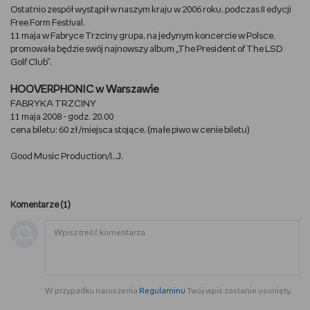
Ostatnio zespół wystąpił w naszym kraju w 2006 roku, podczas II edycji
WSZYSTKO O LEGO
Free Form Festival.
11 maja w Fabryce Trzciny grupa, na jedynym koncercie w Polsce,
promowała będzie swój najnowszy album „The President of The LSD
REDAKCJA
Golf Club”.
WYDARZENIA
HOOVERPHONIC w Warszawie
FABRYKA TRZCINY
11 maja 2008 - godz. 20.00
POD PATRONATEM EMPIKU
cena biletu: 60 zł /miejsca stojące, (małe piwo w cenie biletu)
Good Music Production/I..J.
Komentarze (
1
)
W przypadku naruszenia
Regulaminu
Twój wpis zostanie usunięty.