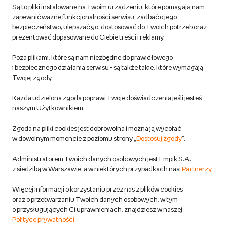
Są to pliki instalowane na Twoim urządzeniu, które pomagają nam
Regulamin empik.com
zapewnić ważne funkcjonalności serwisu, zadbać o jego
bezpieczeństwo, ulepszać go, dostosować do Twoich potrzeb oraz
prezentować dopasowane do Ciebie treści i reklamy.
Pozostałe Regulaminy Empiku
Poza plikami, które są nam niezbędne do prawidłowego
Polityka prywatności empik.com
i bezpiecznego działania serwisu - są także takie, które wymagają
Twojej zgody.
Informacje związane z Aktem o Usługach Cyfrowych i zgłaszaniem
Każda udzielona zgoda poprawi Twoje doświadczenia jeśli jesteś
produktów niebezpiecznych
naszym Użytkownikiem.
Zgoda na pliki cookies jest dobrowolna i można ją wycofać
Dostosuj zgody
w dowolnym momencie z poziomu strony „
Dostosuj zgody
”.
Polityka prywatności empik
Administratorem Twoich danych osobowych jest Empik S.A.
z siedzibą w Warszawie, a w niektórych przypadkach nasi
Partnerzy
.
Raty
Więcej informacji o korzystaniu przez nas z plików cookies
oraz o przetwarzaniu Twoich danych osobowych, w tym
Raty u partnerów Empiku
o przysługujących Ci uprawnieniach, znajdziesz w naszej
Polityce prywatności
.