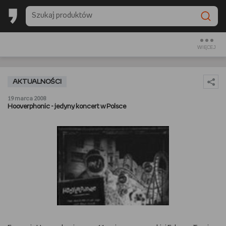
BACK TO SCHOOL
CZYTAM
WIĘCEJ
OGLĄDAM
AKTUALNOŚCI
SŁUCHAM
19 marca 2008
Hooverphonic - jedyny koncert w Polsce
RANKINGI
BACK TO SCHOOL
PREZENTOWNIKI
DIY
GOTUJĘ