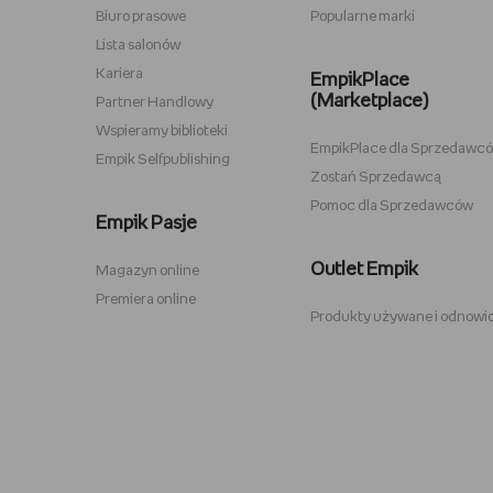
Biuro prasowe
Popularne marki
Lampki do czytania
Zestawy
Lista salonów
Album na zdjęcia wklejane
Przypink
Kariera
EmpikPlace
(Marketplace)
Partner Handlowy
Wspieramy biblioteki
EmpikPlace dla Sprzedawc
Empik Selfpublishing
Zostań Sprzedawcą
Pomoc dla Sprzedawców
Zabawki Psi Patrol
Plecaki 
Empik Pasje
Kuromi
Plecaki 
Outlet Empik
Magazyn online
Karty Pokemon
Crocs
Premiera online
Produkty używane i odnowi
Hot Wheels
Sodastr
Pusheen
Stabilo
Tamagotchi
Philips 