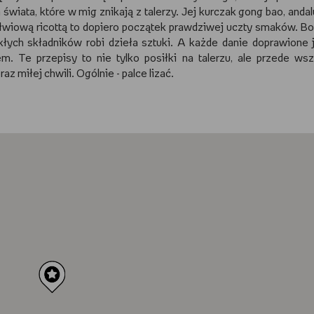
wiata, które w mig znikają z talerzy. Jej kurczak gong bao, andal
ałwiową ricottą to dopiero początek prawdziwej uczty smaków. B
łych składników robi dzieła sztuki. A każde danie doprawione j
m. Te przepisy to nie tylko posiłki na talerzu, ale przede ws
 miłej chwili. Ogólnie - palce lizać.