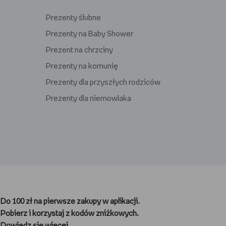
Prezenty ślubne
Prezenty na Baby Shower
Prezent na chrzciny
Prezenty na komunię
Prezenty dla przyszłych rodziców
Prezenty dla niemowlaka
Prezenty dla gracza
Prezenty dla nauczyciela
Do 100 zł na pierwsze zakupy w aplikacji.
Prezenty dla kibica
Pobierz i korzystaj z kodów zniżkowych.
Prezenty dla biegacza
Dowiedz się więcej