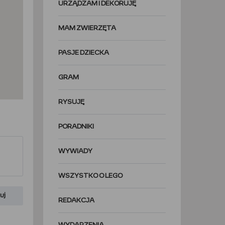
URZĄDZAM I DEKORUJĘ
MAM ZWIERZĘTA
PASJE DZIECKA
GRAM
RYSUJĘ
PORADNIKI
WYWIADY
WSZYSTKO O LEGO
uj
REDAKCJA