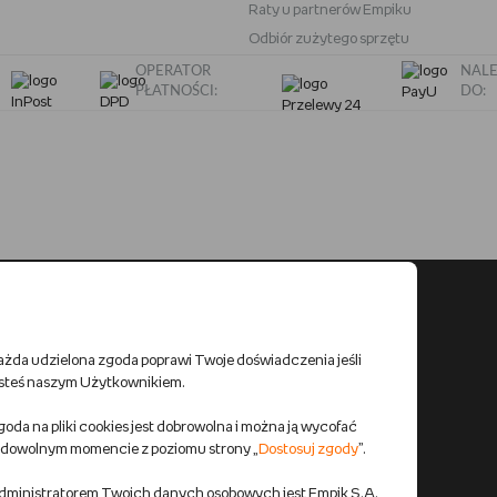
Raty u partnerów Empiku
Odbiór zużytego sprzętu
OPERATOR
NALE
PŁATNOŚCI:
DO:
ażda udzielona zgoda poprawi Twoje doświadczenia jeśli
esteś naszym Użytkownikiem.
oda na pliki cookies jest dobrowolna i można ją wycofać
 dowolnym momencie z poziomu strony „
Dostosuj zgody
”.
dministratorem Twoich danych osobowych jest Empik S.A.