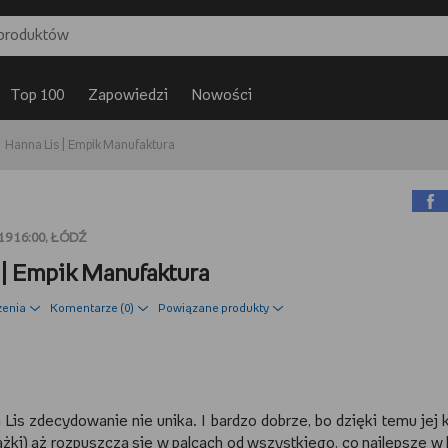
Top 100
Zapowiedzi
Nowości
Hanna Lis | Empik Manufaktura
9 16:00, ŁÓDŹ
 | Empik Manufaktura
zenia
Komentarze (
0
)
Powiązane produkty
 Lis zdecydowanie nie unika. I bardzo dobrze, bo dzięki temu jej 
ążki) aż rozpuszcza się w palcach od wszystkiego, co najlepsze w 