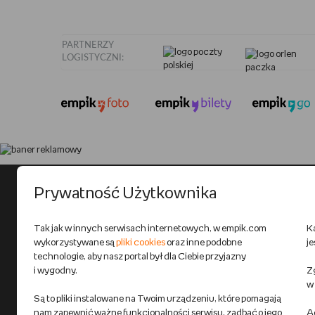
PARTNERZY
LOGISTYCZNI:
Prywatność Użytkownika
Tak jak w innych serwisach internetowych, w empik.com
K
wykorzystywane są
pliki cookies
oraz inne podobne
j
technologie, aby nasz portal był dla Ciebie przyjazny
i wygodny.
Zg
w
Są to pliki instalowane na Twoim urządzeniu, które pomagają
nam zapewnić ważne funkcjonalności serwisu, zadbać o jego
A