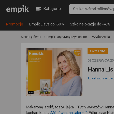
Kategorie
Promocje
Empik Days do -50%
Szkolne okazje do -40%
Strona główna
Empik Pasje. Magazyn online
Wydarzenia
CZYTAM
08 CZERWCA 201
Hanna Lis
Lokalizacja wydar
Makarony, steki, tosty, jajka… Tych wyrazów Hanna
kucharska pt.
„Mój świat na talerzu”
(Edipresse Ksi