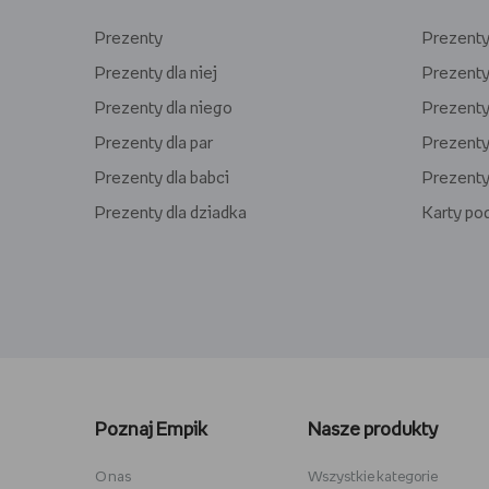
Prezenty
Prezenty 
Prezenty dla niej
Prezenty
Prezenty dla niego
Prezenty 
Prezenty dla par
Prezenty 
Prezenty dla babci
Prezenty
Prezenty dla dziadka
Karty p
Lego kwiaty
Torby ba
Plecaki szkolne
Figurki M
Poznaj Empik
Nasze produkty
Stitch
Antyram
Karta podarunkowa Steam
Tablety d
O nas
Wszystkie kategorie