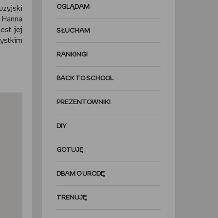
OGLĄDAM
uzyjski
o Hanna
est jej
SŁUCHAM
zystkim
RANKINGI
BACK TO SCHOOL
PREZENTOWNIKI
DIY
GOTUJĘ
DBAM O URODĘ
TRENUJĘ