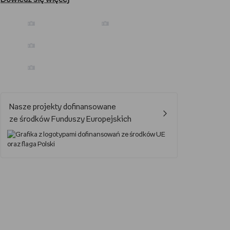
Prezenty dla podróżnika
Prezenty dla kawosza
Jak oglądać Marvela?
Nasze projekty dofinansowane
Jak grać w UNO?
ze środków Funduszy Europejskich
Kalendarz świąt nietypowych
Lektury obowiązkowe – lista lektur do szkoły podstawowej i średniej
Nowa książka Remigiusza Mroza
Jaki smartfon do 2000 zł?