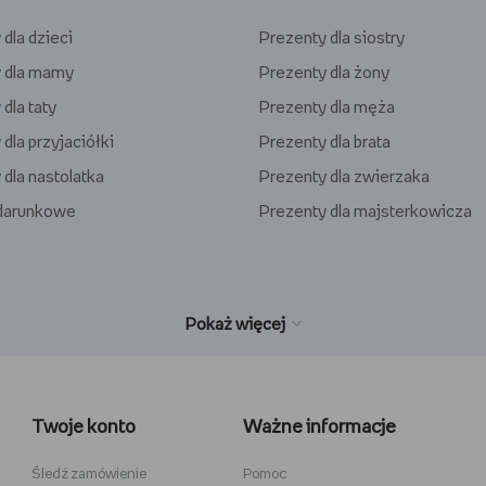
dla dzieci
Prezenty dla siostry
 dla mamy
Prezenty dla żony
dla taty
Prezenty dla męża
dla przyjaciółki
Prezenty dla brata
 dla nastolatka
Prezenty dla zwierzaka
odarunkowe
Prezenty dla majsterkowicza
wełniane
Wiedźmin
inecraft
Minecraft
Twoje konto
Ważne informacje
y
Stranger Things
la dzieci
Star Wars
Śledź zamówienie
Pomoc