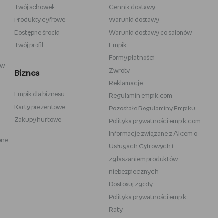
Twój schowek
Cennik dostawy
 do szkicowania
Władca Pierścieni
Produkty cyfrowe
Warunki dostawy
i
Gra o Tron
Dostępne środki
Warunki dostawy do salonów
Twój profil
Empik
Formy płatności
ów
Zwroty
Biznes
Reklamacje
Empik dla biznesu
Vans
Victoria's Secret
Regulamin empik.com
Karty prezentowe
Pozostałe Regulaminy Empiku
Nike
Under Armour
Zakupy hurtowe
Polityka prywatności empik.com
Wittchen
Informacje związane z Aktem o
one
eam
Baby Bjorn
Usługach Cyfrowych i
Oral-B iO
zgłaszaniem produktów
niebezpiecznych
OneBlade
Play-Doh
Dostosuj zgody
Polityka prywatności empik
Raty