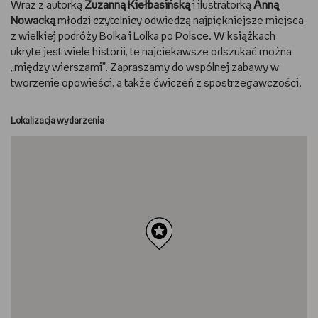
Wraz z autorką
Zuzanną Kiełbasińską
i ilustratorką
Anną
Nowacką
młodzi czytelnicy odwiedzą najpiękniejsze miejsca
RYSUJĘ
z wielkiej podróży Bolka i Lolka po Polsce. W książkach
ukryte jest wiele historii, te najciekawsze odszukać można
DIY
„między wierszami”. Zapraszamy do wspólnej zabawy w
tworzenie opowieści, a także ćwiczeń z spostrzegawczości.
MAM ZWIERZĘTA
Lokalizacja wydarzenia
DBAM O URODĘ
PASJE DZIECKA
TRENUJĘ
PORADNIKI
WYWIADY
WSZYSTKO O LEGO