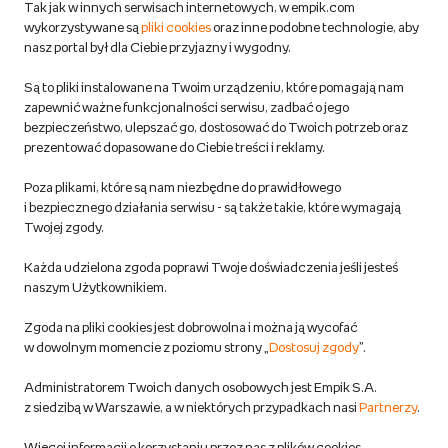
Zwroty
Tak jak w innych serwisach internetowych, w empik.com
wykorzystywane są
pliki cookies
oraz inne podobne technologie, aby
Do 100 zł na pierwsze zakupy w aplikacji. Pobierz i
nasz portal był dla Ciebie przyjazny i wygodny.
korzystaj z kodów zniżkowych.
Reklamacje
Dowiedz się więcej
Są to pliki instalowane na Twoim urządzeniu, które pomagają nam
Regulamin empik.com
zapewnić ważne funkcjonalności serwisu, zadbać o jego
bezpieczeństwo, ulepszać go, dostosować do Twoich potrzeb oraz
prezentować dopasowane do Ciebie treści i reklamy.
Pozostałe Regulaminy Empiku
Poza plikami, które są nam niezbędne do prawidłowego
Polityka prywatności empik.com
i bezpiecznego działania serwisu - są także takie, które wymagają
Twojej zgody.
Informacje związane z Aktem o Usługach Cyfrowych i zgłaszaniem
Każda udzielona zgoda poprawi Twoje doświadczenia jeśli jesteś
produktów niebezpiecznych
naszym Użytkownikiem.
Zgoda na pliki cookies jest dobrowolna i można ją wycofać
Dostosuj zgody
w dowolnym momencie z poziomu strony „
Dostosuj zgody
”.
Polityka prywatności empik
Administratorem Twoich danych osobowych jest Empik S.A.
z siedzibą w Warszawie, a w niektórych przypadkach nasi
Partnerzy
.
Raty