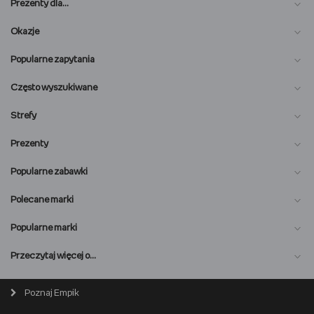
Prezenty dla…
Okazje
Popularne zapytania
Często wyszukiwane
Strefy
Prezenty
Popularne zabawki
Polecane marki
Popularne marki
O nas
Przeczytaj więcej o…
Magazyn online
Biuro prasowe
Poznaj Empik
Wszystkie kategorie