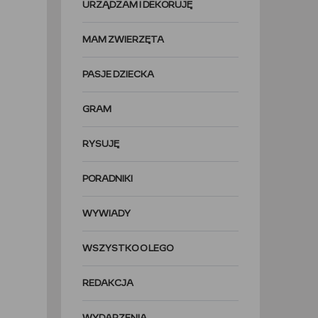
URZĄDZAM I DEKORUJĘ
MAM ZWIERZĘTA
PASJE DZIECKA
GRAM
RYSUJĘ
PORADNIKI
WYWIADY
WSZYSTKO O LEGO
REDAKCJA