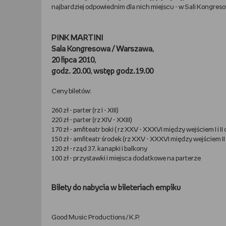
najbardziej odpowiednim dla nich miejscu - w Sali Kongres
PINK MARTINI
Sala Kongresowa / Warszawa,
20 lipca 2010,
godz. 20.00, wstęp godz.19.00
Ceny biletów:
260 zł - parter (rz I - XIII)
220 zł - parter (rz XIV - XXIII)
170 zł - amfiteatr boki ( rz XXV - XXXVI między wejściem I i II ora
150 zł - amfiteatr środek (rz XXV - XXXVI między wejściem II i 
120 zł - rząd 37, kanapki i balkony
100 zł - przystawki i miejsca dodatkowe na parterze
Bilety do nabycia w bileteriach empiku
Good Music Productions / K.P.