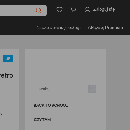
Zaloguj się
Nasze serwisy i usługi
Aktywuj Premium
retro
BACK TO SCHOOL
to
CZYTAM