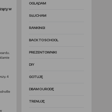
OGLĄDAM
czący w
SŁUCHAM
j
RANKINGI
BACK TO SCHOOL
PREZENTOWNIKI
boardu,
eklamie
DIY
szy, 4
GOTUJĘ
DBAM O URODĘ
shville
TRENUJĘ
 w