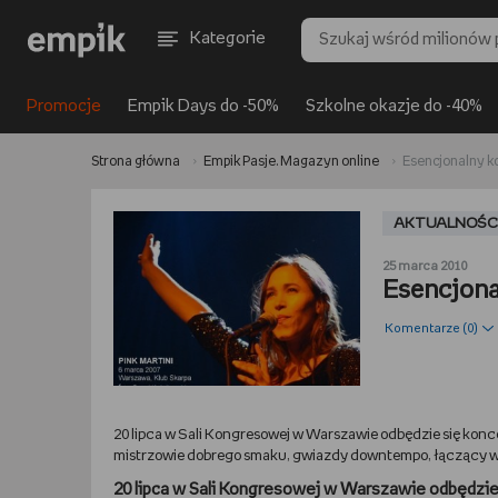
Kategorie
Promocje
Empik Days do -50%
Szkolne okazje do -40%
Strona główna
Empik Pasje. Magazyn online
Esencjonalny kok
AKTUALNOŚC
25 marca 2010
Esencjonal
Komentarze (
0
)
20 lipca w Sali Kongresowej w Warszawie odbędzie się konce
mistrzowie dobrego smaku, gwiazdy downtempo, łączący w s
20 lipca w Sali Kongresowej w Warszawie odbędzie 