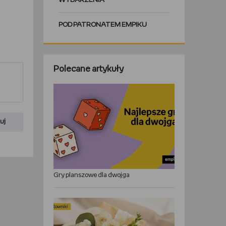
WYDARZENIA
POD PATRONATEM EMPIKU
Polecane artykuły
uj
Gry planszowe dla dwojga