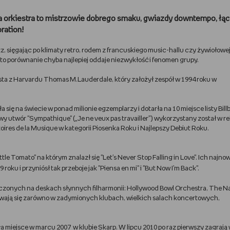
a orkiestra to mistrzowie dobrego smaku, gwiazdy downtempo, łą
ration!
z, sięgając po klimaty retro, rodem z francuskiego music-hallu czy żywiołowe
 I to porównanie chyba najlepiej oddaje niezwykłość i fenomen grupy.
ista z Harvardu Thomas M.Lauderdale, który założył zespół w 1994 roku w
się na świecie w ponad milionie egzemplarzy i dotarła na 10 miejsce listy Bill
owy utwór "Sympathique" („Je ne veux pas travailler”) wykorzystany został w r
oires de la Musique w kategorii Piosenka Roku i Najlepszy Debiut Roku.
le Tomato" na którym znalazł się "Let's Never Stop Falling in Love". Ich najnow
 roku i przyniósł tak przeboje jak "Piensa en mi" i "But Now I’m Back".
oczonych na deskach słynnych filharmonii: Hollywood Bowl Orchestra, The Na
wają się zarówno w zadymionych klubach, wielkich salach koncertowych,
ła miejsce w marcu 2007 w klubie Skarp. W lipcu 2010 po raz pierwszy zagrają