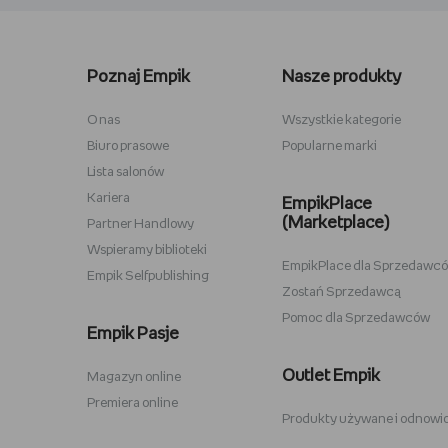
Lego kwiaty
Torby ba
Plecaki szkolne
Figurki M
Poznaj Empik
Nasze produkty
Stitch
Antyram
Karta podarunkowa Steam
Tablety d
O nas
Wszystkie kategorie
Biuro prasowe
Popularne marki
Lampki do czytania
Zestawy
Lista salonów
Album na zdjęcia wklejane
Przypink
Kariera
EmpikPlace
(Marketplace)
Partner Handlowy
Wspieramy biblioteki
EmpikPlace dla Sprzedawc
Empik Selfpublishing
Zostań Sprzedawcą
Pomoc dla Sprzedawców
Zabawki Psi Patrol
Plecaki 
Empik Pasje
Kuromi
Plecaki 
Outlet Empik
Magazyn online
Karty Pokemon
Crocs
Premiera online
Produkty używane i odnowi
Hot Wheels
Sodastr