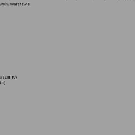
owej w Warszawie.
z III i IV)
III)