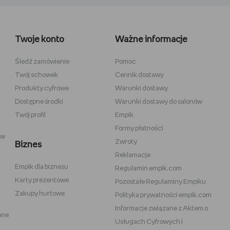
wełniane
Wiedźmin
inecraft
Minecraft
Twoje konto
Ważne informacje
y
Stranger Things
la dzieci
Star Wars
Śledź zamówienie
Pomoc
Twój schowek
Cennik dostawy
 do szkicowania
Władca Pierścieni
Produkty cyfrowe
Warunki dostawy
i
Gra o Tron
Dostępne środki
Warunki dostawy do salonów
Twój profil
Empik
Formy płatności
ów
Zwroty
Biznes
Reklamacje
Empik dla biznesu
Vans
Victoria's Secret
Regulamin empik.com
Karty prezentowe
Pozostałe Regulaminy Empiku
Nike
Under Armour
Zakupy hurtowe
Polityka prywatności empik.com
Wittchen
Informacje związane z Aktem o
one
eam
Baby Bjorn
Usługach Cyfrowych i