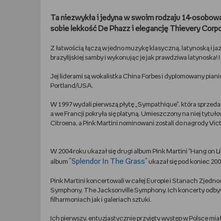
Ta niezwykła i jedyna w swoim rodzaju 14-osobow
sobie lekkość De Phazz i elegancję Thievery Corpo
Z łatwością łączą w jedno muzykę klasyczną, latynoską i jaz
brazylijskiej samby i wykonując je jak prawdziwa latynoska!
Jej liderami są wokalistka China Forbes i dyplomowany pian
Portland/USA.
W 1997 wydali pierwszą płytę „Sympathique”, która sprzedała 
a we Francji pokryła się platyną. Umieszczony na niej tytuł
Citroena, a Pink Martini nominowani zostali do nagrody Vict
W 2004 roku ukazał się drugi album Pink Martini "Hang on Litt
"Splendor In The Grass"
album
ukazał się pod koniec 2009
Pink Martini koncertowali w całej Europie i Stanach Zjedn
Symphony, The Jacksonville Symphony. Ich koncerty odby
filharmoniach jak i galeriach sztuki.
Ich pierwszy, entuzjastycznie przyjęty występ w Polsce mia