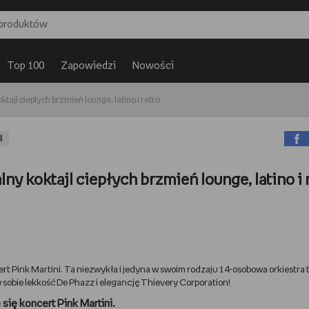
Top 100
Zapowiedzi
Nowości
tajl ciepłych brzmień lounge, latino i retro
I
ny koktajl ciepłych brzmień lounge, latino i 
rt Pink Martini. Ta niezwykła i jedyna w swoim rodzaju 14-osobowa orkiestra 
obie lekkość De Phazz i elegancję Thievery Corporation!
się koncert Pink Martini.