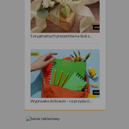
5 oryginalnych prezentów na ślub zamiast kwiatów
Wyprawka do liceum – co przyda ci się w roku szkolnym?