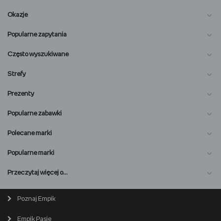
Okazje
Popularne zapytania
Często wyszukiwane
Strefy
Prezenty
Popularne zabawki
Polecane marki
Popularne marki
O nas
Przeczytaj więcej o…
Magazyn online
Biuro prasowe
Poznaj Empik
Wszystkie kategorie
Premiera online
Empik Pasje