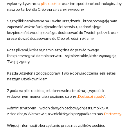
wykorzystywane są
pliki cookies
oraz inne podobne technologie, aby
Do 100 zł na pierwsze zakupy w aplikacji. Pobierz i
nasz portal był dla Ciebie przyjazny i wygodny.
korzystaj z kodów zniżkowych.
Reklamacje
Dowiedz się więcej
Są to pliki instalowane na Twoim urządzeniu, które pomagają nam
Regulamin empik.com
zapewnić ważne funkcjonalności serwisu, zadbać o jego
bezpieczeństwo, ulepszać go, dostosować do Twoich potrzeb oraz
prezentować dopasowane do Ciebie treści i reklamy.
Pozostałe Regulaminy Empiku
Poza plikami, które są nam niezbędne do prawidłowego
Polityka prywatności empik.com
i bezpiecznego działania serwisu - są także takie, które wymagają
Twojej zgody.
Informacje związane z Aktem o Usługach Cyfrowych i zgłaszaniem
Każda udzielona zgoda poprawi Twoje doświadczenia jeśli jesteś
produktów niebezpiecznych
naszym Użytkownikiem.
Zgoda na pliki cookies jest dobrowolna i można ją wycofać
Dostosuj zgody
w dowolnym momencie z poziomu strony „
Dostosuj zgody
”.
Polityka prywatności empik
Administratorem Twoich danych osobowych jest Empik S.A.
z siedzibą w Warszawie, a w niektórych przypadkach nasi
Partnerzy
.
Raty
Więcej informacji o korzystaniu przez nas z plików cookies