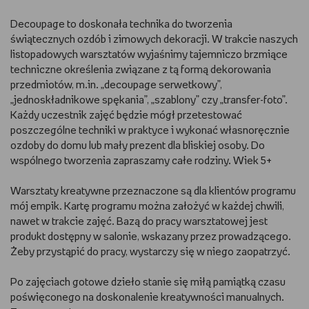
RYSUJĘ
Decoupage to doskonała technika do tworzenia
świątecznych ozdób i zimowych dekoracji. W trakcie naszych
listopadowych warsztatów wyjaśnimy tajemniczo brzmiące
DIY
techniczne określenia związane z tą formą dekorowania
przedmiotów, m.in. „decoupage serwetkowy”,
MAM ZWIERZĘTA
„jednoskładnikowe spękania”, „szablony” czy „transfer-foto”.
Każdy uczestnik zajęć będzie mógł przetestować
DBAM O URODĘ
poszczególne techniki w praktyce i wykonać własnoręcznie
ozdoby do domu lub mały prezent dla bliskiej osoby. Do
PASJE DZIECKA
wspólnego tworzenia zapraszamy całe rodziny. Wiek 5+
Warsztaty kreatywne przeznaczone są dla klientów programu
TRENUJĘ
mój empik. Kartę programu można założyć w każdej chwili,
nawet w trakcie zajęć. Bazą do pracy warsztatowej jest
PORADNIKI
produkt dostępny w salonie, wskazany przez prowadzącego.
Żeby przystąpić do pracy, wystarczy się w niego zaopatrzyć.
WYWIADY
Po zajęciach gotowe dzieło stanie się miłą pamiątką czasu
WSZYSTKO O LEGO
poświęconego na doskonalenie kreatywności manualnych.