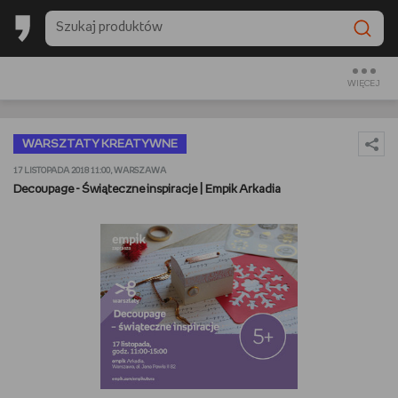
BESTSELLERY EMPIKU 2025
BACK TO SCHOOL
WIĘCEJ
CZYTAM
WARSZTATY KREATYWNE
OGLĄDAM
17 LISTOPADA 2018 11:00, WARSZAWA
Decoupage - Świąteczne inspiracje | Empik Arkadia
SŁUCHAM
PREZENTOWNIKI
GRAM
GOTUJĘ
URZĄDZAM I DEKORUJĘ