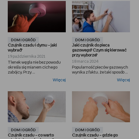
DOM I OGRÓD
DOM I OGRÓD
Czujnik czadu i dymu – jaki
Jaki czujnik do pieca
wybrać?
gazowego? Czym się kierować
przy wyborze?
19 października 2021
18 marca 2024
Tlenek węgla nie bez powodu
określa się mianem cichego
Popularność pieców gazowych
zabójcy. Przy ...
wynika z faktu, że taki sposób ...
Więcej
Więcej
DOM I OGRÓD
DOM I OGRÓD
Czujnik czadu – co warto
Czujnik czadu – gdzie go