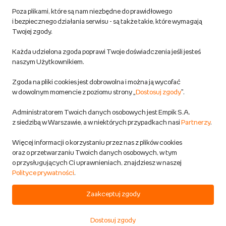
Poza plikami, które są nam niezbędne do prawidłowego
Polityka prywatności empik.com
i bezpiecznego działania serwisu - są także takie, które wymagają
Twojej zgody.
Informacje związane z Aktem o Usługach Cyfrowych i zgłaszaniem
Każda udzielona zgoda poprawi Twoje doświadczenia jeśli jesteś
produktów niebezpiecznych
naszym Użytkownikiem.
Zgoda na pliki cookies jest dobrowolna i można ją wycofać
Dostosuj zgody
w dowolnym momencie z poziomu strony „
Dostosuj zgody
”.
Polityka prywatności empik
Administratorem Twoich danych osobowych jest Empik S.A.
z siedzibą w Warszawie, a w niektórych przypadkach nasi
Partnerzy
.
Raty
Więcej informacji o korzystaniu przez nas z plików cookies
oraz o przetwarzaniu Twoich danych osobowych, w tym
Raty u partnerów Empiku
o przysługujących Ci uprawnieniach, znajdziesz w naszej
Polityce prywatności
.
Odbiór zużytego sprzętu
Zaakceptuj zgody
Dostosuj zgody