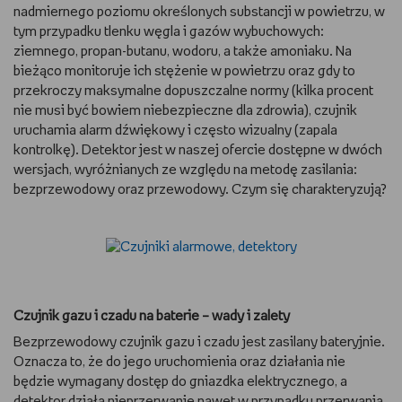
nadmiernego poziomu określonych substancji w powietrzu, w
WSZYSTKO O LEGO
tym przypadku tlenku węgla i gazów wybuchowych:
ziemnego, propan-butanu, wodoru, a także amoniaku. Na
REDAKCJA
bieżąco monitoruje ich stężenie w powietrzu oraz gdy to
przekroczy maksymalne dopuszczalne normy (kilka procent
nie musi być bowiem niebezpieczne dla zdrowia), czujnik
WYDARZENIA
uruchamia alarm dźwiękowy i często wizualny (zapala
kontrolkę). Detektor jest w naszej ofercie dostępne w dwóch
POD PATRONATEM EMPIKU
wersjach, wyróżnianych ze względu na metodę zasilania:
bezprzewodowy oraz przewodowy. Czym się charakteryzują?
Czujnik gazu i czadu na baterie – wady i zalety
Bezprzewodowy czujnik gazu i czadu jest zasilany bateryjnie.
Oznacza to, że do jego uruchomienia oraz działania nie
będzie wymagany dostęp do gniazdka elektrycznego, a
detektor działa nieprzerwanie nawet w przypadku przerwania