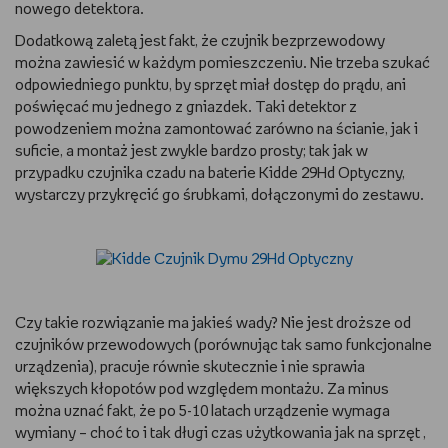
nowego detektora.
Dodatkową zaletą jest fakt, że czujnik bezprzewodowy
można zawiesić w każdym pomieszczeniu. Nie trzeba szukać
odpowiedniego punktu, by sprzęt miał dostęp do prądu, ani
poświęcać mu jednego z gniazdek. Taki detektor z
powodzeniem można zamontować zarówno na ścianie, jak i
suficie, a montaż jest zwykle bardzo prosty; tak jak w
przypadku czujnika czadu na baterie Kidde 29Hd Optyczny,
wystarczy przykręcić go śrubkami, dołączonymi do zestawu.
Czy takie rozwiązanie ma jakieś wady? Nie jest droższe od
czujników przewodowych (porównując tak samo funkcjonalne
urządzenia), pracuje równie skutecznie i nie sprawia
większych kłopotów pod względem montażu. Za minus
można uznać fakt, że po 5-10 latach urządzenie wymaga
wymiany – choć to i tak długi czas użytkowania jak na sprzęt ,