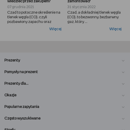
wiedzieć przed zakupem?
zamontować?
07 grudnia 2021
31 stycznia 2022
Czad to potoczne określenie na
Czad, a dokładniej tlenek węgla
tlenek węgla (CO), czyli
(CO), to bezwonny, bezbarwny
pozbawiony zapachu oraz
gaz, który ...
Więcej
Więcej
Prezenty
Pomysły na prezent
Prezenty dla…
Okazje
Popularne zapytania
Często wyszukiwane