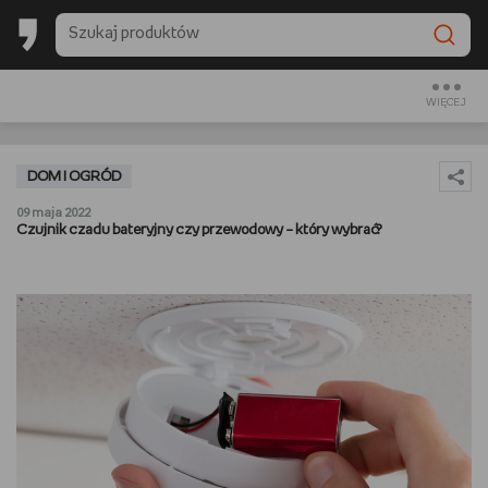
BACK TO SCHOOL
CZYTAM
WIĘCEJ
OGLĄDAM
DOM I OGRÓD
SŁUCHAM
09 maja 2022
Czujnik czadu bateryjny czy przewodowy – który wybrać?
RANKINGI
BACK TO SCHOOL
PREZENTOWNIKI
DIY
GOTUJĘ