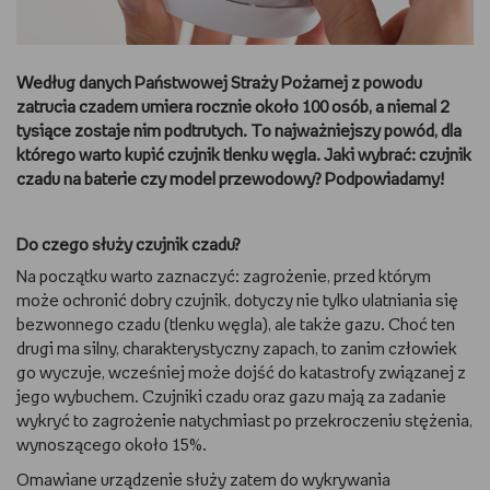
DBAM O URODĘ
Według danych Państwowej Straży Pożarnej z powodu
TRENUJĘ
zatrucia czadem umiera rocznie około 100 osób, a niemal 2
tysiące zostaje nim podtrutych. To najważniejszy powód, dla
URZĄDZAM I DEKORUJĘ
którego warto kupić czujnik tlenku węgla. Jaki wybrać: czujnik
czadu na baterie czy model przewodowy? Podpowiadamy!
MAM ZWIERZĘTA
Do czego służy czujnik czadu?
PASJE DZIECKA
Na początku warto zaznaczyć: zagrożenie, przed którym
może ochronić dobry czujnik, dotyczy nie tylko ulatniania się
GRAM
bezwonnego czadu (tlenku węgla), ale także gazu. Choć ten
drugi ma silny, charakterystyczny zapach, to zanim człowiek
RYSUJĘ
go wyczuje, wcześniej może dojść do katastrofy związanej z
jego wybuchem. Czujniki czadu oraz gazu mają za zadanie
PORADNIKI
wykryć to zagrożenie natychmiast po przekroczeniu stężenia,
wynoszącego około 15%.
WYWIADY
Omawiane urządzenie służy zatem do wykrywania