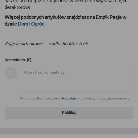
naszej oferty, gdzie znajdziesz wiele różnie wyposażonych
detektorów!
Więcej podobnych artykułów znajdziesz na Empik Pasje w
dziale
Dom i Ogród
.
Zdjęcie okładkowe – źródło: Shutterstock
Komentarze (
0
)
W przypadku naruszenia
Regulaminu
Twój wpis zostanie usunięty.
Publikuj