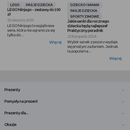
LEGO
PASJE DZIECKA
DZIECKO I MAMA
LEGO Ninjago – zestawy do 100
PASJE DZIECKA
zł
SPORTY ZIMOWE
20 sierpnia 2025
Jakie sanki dla rocznego
LEGO Ninjago to wyjątkowa
dziecka będą najlepsze?
seria, która nie ogranicza się
Praktyczny poradnik
tylko do ...
22 listopada 2024
Wybór sanek z pozoru wydaje
Więcej
się prostym zadaniem. Jednak
ta popularna ...
Więcej
Prezenty
Pomysły na prezent
Prezenty dla…
Okazje