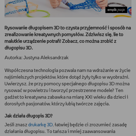
DBAM O URODĘ
TRENUJĘ
Rysowanie długopisem 3D to czysta przyjemność i sposób na
zrealizowanie kreatywnych pomysłów. Zdziwisz się, ile to
URZĄDZAM I DEKORUJĘ
malutkie urządzenie potrafi! Zobacz, co można zrobić z
długopisu 3D.
MAM ZWIERZĘTA
Autorka: Justyna Aleksandrzak
PASJE DZIECKA
Współczesna technologia pozwala nam na wdrażanie w życie
najśmielszych projektów, które dotąd żyły tylko w wyobraźni.
Uwierzysz, że przy pomocy specjalnego długopisu 3D można
GRAM
rysować w powietrzu i tworzyć przestrzenne modele? Ten
gadżet to kreatywna zabawka na miarę XXI wieku dla dzieci i
RYSUJĘ
dorosłych pasjonatów, którzy lubią twórcze zajęcia.
PORADNIKI
Jak działa długopis 3D?
Jeśli znasz
drukarkę 3D
, łatwiej będzie ci zrozumieć zasadę
WYWIADY
działania długopisu. To tańsza i mniej zaawansowania