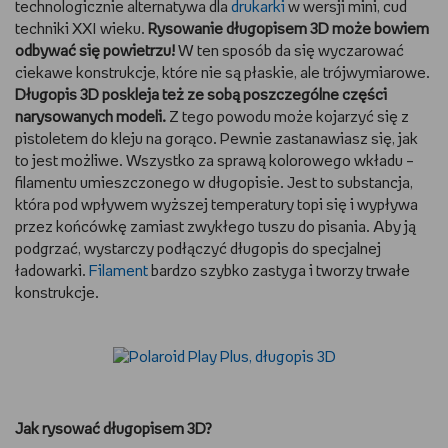
technologicznie alternatywa dla
drukarki
w wersji mini, cud
WSZYSTKO O LEGO
techniki XXI wieku.
Rysowanie długopisem 3D może bowiem
odbywać się powietrzu!
W ten sposób da się wyczarować
ciekawe konstrukcje, które nie są płaskie, ale trójwymiarowe.
REDAKCJA
Długopis 3D poskleja też ze sobą poszczególne części
narysowanych modeli.
Z tego powodu może kojarzyć się z
WYDARZENIA
pistoletem do kleju na gorąco. Pewnie zastanawiasz się, jak
to jest możliwe. Wszystko za sprawą kolorowego wkładu –
POD PATRONATEM EMPIKU
filamentu umieszczonego w długopisie. Jest to substancja,
która pod wpływem wyższej temperatury topi się i wypływa
przez końcówkę zamiast zwykłego tuszu do pisania. Aby ją
podgrzać, wystarczy podłączyć długopis do specjalnej
ładowarki.
Filament
bardzo szybko zastyga i tworzy trwałe
konstrukcje.
Jak rysować długopisem 3D?