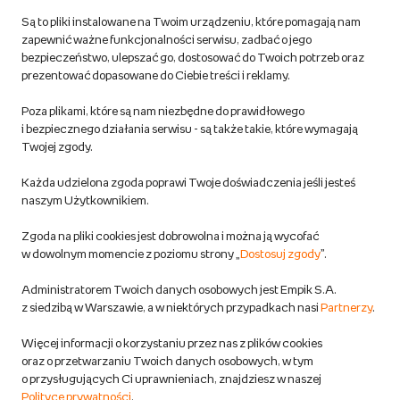
Są to pliki instalowane na Twoim urządzeniu, które pomagają nam
Regulamin empik.com
zapewnić ważne funkcjonalności serwisu, zadbać o jego
bezpieczeństwo, ulepszać go, dostosować do Twoich potrzeb oraz
prezentować dopasowane do Ciebie treści i reklamy.
Pozostałe Regulaminy Empiku
Poza plikami, które są nam niezbędne do prawidłowego
Polityka prywatności empik.com
i bezpiecznego działania serwisu - są także takie, które wymagają
Twojej zgody.
Informacje związane z Aktem o Usługach Cyfrowych i zgłaszaniem
Każda udzielona zgoda poprawi Twoje doświadczenia jeśli jesteś
produktów niebezpiecznych
naszym Użytkownikiem.
Zgoda na pliki cookies jest dobrowolna i można ją wycofać
Dostosuj zgody
w dowolnym momencie z poziomu strony „
Dostosuj zgody
”.
Polityka prywatności empik
Administratorem Twoich danych osobowych jest Empik S.A.
z siedzibą w Warszawie, a w niektórych przypadkach nasi
Partnerzy
.
Raty
Więcej informacji o korzystaniu przez nas z plików cookies
oraz o przetwarzaniu Twoich danych osobowych, w tym
Raty u partnerów Empiku
o przysługujących Ci uprawnieniach, znajdziesz w naszej
Polityce prywatności
.