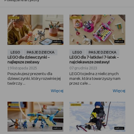
Powiązane artykuły
LEGO
PASJE DZIECKA
LEGO
PASJE DZIECKA
LEGO dla dziewczynki –
LEGO dla 7-latków i 7-latek –
najlepsze zestawy
najciekawsze zestawy!
19 listopada 2025
07 grudnia 2023
Poszukujesz prezentu dla
LEGO to jedna z nielicznych
dziewczynki, który rozwinie jej
marek, która towarzyszy nam
twórczy ...
przez całe ...
Więcej
Więcej