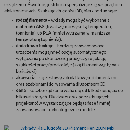
urządzeniu. Świetnie, jeśli firma specjalizuje się w sprzętach
elektronicznych. Szukając długopisu 3D, bierz pod uwagę:
rodzaj filamentu
– wkłady mogą być wykonane z
materiału ABS (trwalszy, ma wysoką temperaturę
topnienia) lub PLA (mniej wytrzymały, ma niższą
temperaturę topnienia);
dodatkowe funkcje
– bardziej zaawansowane
urządzenia mogą mieć opcję automatycznego
wyłączania po skończonej pracy czy regulację
szybkości pracy (prędkość, z jaką filament wypływa z
końcówki);
akcesoria
– są zestawy z dodatkowymi filamentami
oraz szablonami do rysowania długopisem 3D;
cena
– koszt urządzenia waha się od kilkudziesięciu do
kilkuset złotych. Dla dzieci oraz początkujących
projektantów wystarczające będą tańsze i mniej
zaawansowane technologicznie modele.