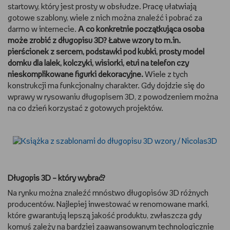
startowy, który jest prosty w obsłudze. Pracę ułatwiają
gotowe szablony, wiele z nich można znaleźć i pobrać za
darmo w internecie.
A co konkretnie początkująca osoba
może zrobić z długopisu 3D? Łatwe wzory to m.in.
pierścionek z sercem, podstawki pod kubki, prosty model
domku dla lalek, kolczyki, wisiorki, etui na telefon czy
nieskomplikowane figurki dekoracyjne.
Wiele z tych
konstrukcji ma funkcjonalny charakter. Gdy dojdzie się do
wprawy w rysowaniu długopisem 3D, z powodzeniem można
na co dzień korzystać z gotowych projektów.
Długopis 3D – który wybrać?
Na rynku można znaleźć mnóstwo długopisów 3D różnych
producentów. Najlepiej inwestować w renomowane marki,
które gwarantują lepszą jakość produktu, zwłaszcza gdy
komuś zależy na bardziej zaawansowanym technologicznie