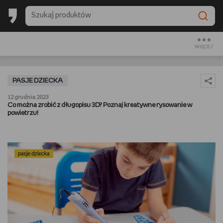
BACK TO SCHOOL
CZYTAM
WIĘCEJ
OGLĄDAM
PASJE DZIECKA
SŁUCHAM
12 grudnia 2023
Co można zrobić z długopisu 3D? Poznaj kreatywne rysowanie w
powietrzu!
RANKINGI
BACK TO SCHOOL
PREZENTOWNIKI
DIY
GOTUJĘ