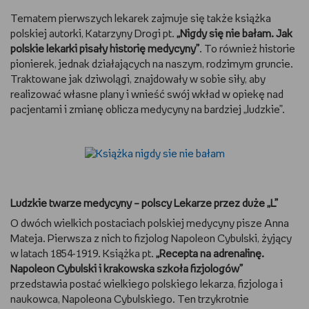
Tematem pierwszych lekarek zajmuje się także książka
polskiej autorki, Katarzyny Drogi pt.
„Nigdy się nie bałam. Jak
polskie lekarki pisały historię medycyny”
. To również historie
pionierek, jednak działających na naszym, rodzimym gruncie.
Traktowane jak dziwolągi, znajdowały w sobie siły, aby
realizować własne plany i wnieść swój wkład w opiekę nad
pacjentami i zmianę oblicza medycyny na bardziej „ludzkie”.
Ludzkie twarze medycyny – polscy Lekarze przez duże „L”
O dwóch wielkich postaciach polskiej medycyny pisze Anna
Mateja. Pierwsza z nich to fizjolog Napoleon Cybulski, żyjący
w latach 1854-1919. Książka pt.
„Recepta na adrenalinę.
Napoleon Cybulski i krakowska szkoła fizjologów”
przedstawia postać wielkiego polskiego lekarza, fizjologa i
naukowca, Napoleona Cybulskiego. Ten trzykrotnie