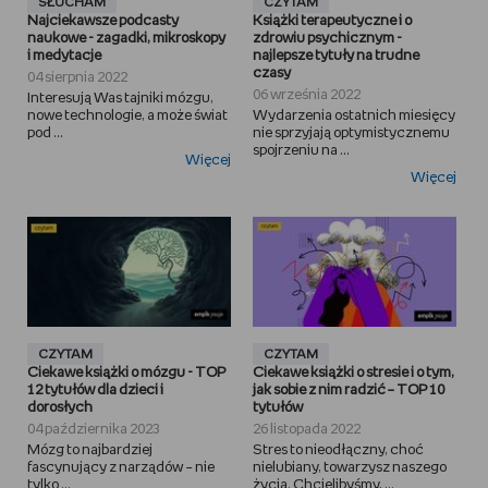
SŁUCHAM
CZYTAM
Najciekawsze podcasty
Książki terapeutyczne i o
naukowe - zagadki, mikroskopy
zdrowiu psychicznym -
i medytacje
najlepsze tytuły na trudne
czasy
04 sierpnia 2022
06 września 2022
Interesują Was tajniki mózgu,
nowe technologie, a może świat
Wydarzenia ostatnich miesięcy
pod ...
nie sprzyjają optymistycznemu
spojrzeniu na ...
Więcej
Więcej
CZYTAM
CZYTAM
Ciekawe książki o mózgu - TOP
Ciekawe książki o stresie i o tym,
12 tytułów dla dzieci i
jak sobie z nim radzić – TOP 10
dorosłych
tytułów
04 października 2023
26 listopada 2022
Mózg to najbardziej
Stres to nieodłączny, choć
fascynujący z narządów – nie
nielubiany, towarzysz naszego
tylko ...
życia. Chcielibyśmy, ...