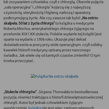
lub zszywaniem człowieka, czyli z chirurgią. Obecnie pojęcia
„sala operacyjna” i „chirurgia” kojarzą się z najwyższą
czystością, sterylnością i higieną, narkozą i aparaturą
podtrzymującą życie. Ale czy zawsze tak było?
„Na ostrzu
skalpela. 50 lat z życia chirurga”
to książka o medycynie
Roberta Morrisa, amerykańskiego chirurga żyjącego na
przełomie XIX i XX stulecia. Polskie wydanie tej książki jest
oparte na wydaniu z 1936 roku. Ukazuje pięć dekad
doświadczenia w pracy przy stole operacyjnym, czyli solidny
kawałek historii medycyny opisany przez naocznego
świadka. Jak wiele się od tamtych czasów zmieniło? O tym
trzeba przeczytać.
„Stulecie chirurgów”
, Jürgena Thorwalda to bestsellerowa
pozycja, również traktująca o historii dziewiętnastowiecznej
chirurgii. Autor był jednak człowiekiem żyjącym
współcześnie,
książka
nie jest więc zapisem własnych