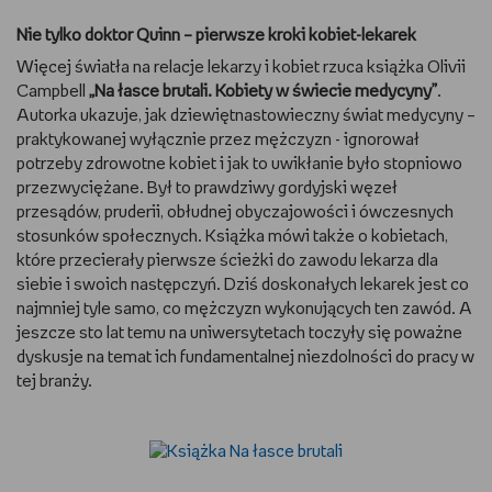
Nie tylko doktor Quinn – pierwsze kroki kobiet-lekarek
Więcej światła na relacje lekarzy i kobiet rzuca książka Olivii
Campbell
„Na łasce brutali. Kobiety w świecie medycyny”
.
Autorka ukazuje, jak dziewiętnastowieczny świat medycyny –
praktykowanej wyłącznie przez mężczyzn - ignorował
potrzeby zdrowotne kobiet i jak to uwikłanie było stopniowo
przezwyciężane. Był to prawdziwy gordyjski węzeł
przesądów, pruderii, obłudnej obyczajowości i ówczesnych
stosunków społecznych. Książka mówi także o kobietach,
które przecierały pierwsze ścieżki do zawodu lekarza dla
siebie i swoich następczyń. Dziś doskonałych lekarek jest co
najmniej tyle samo, co mężczyzn wykonujących ten zawód. A
jeszcze sto lat temu na uniwersytetach toczyły się poważne
dyskusje na temat ich fundamentalnej niezdolności do pracy w
tej branży.