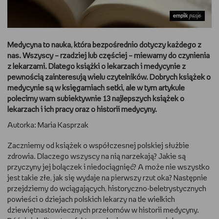
DBAM O URODĘ
TRENUJĘ
Medycyna to nauka, która bezpośrednio dotyczy każdego z
nas. Wszyscy – rzadziej lub częściej – miewamy do czynienia
URZĄDZAM I DEKORUJĘ
z lekarzami. Dlatego książki o lekarzach i medycynie z
pewnością zainteresują wielu czytelników. Dobrych książek o
medycynie są w księgarniach setki, ale w tym artykule
MAM ZWIERZĘTA
polecimy wam subiektywnie 13 najlepszych książek o
lekarzach i ich pracy oraz o historii medycyny.
PASJE DZIECKA
Autorka: Maria Kasprzak
GRAM
Zaczniemy od książek o współczesnej polskiej służbie
zdrowia. Dlaczego wszyscy na nią narzekają? Jakie są
RYSUJĘ
przyczyny jej bolączek i niedociągnięć? A może nie wszystko
jest takie złe, jak się wydaje na pierwszy rzut oka? Następnie
PORADNIKI
przejdziemy do wciągających, historyczno-beletrystycznych
powieści o dziejach polskich lekarzy na tle wielkich
WYWIADY
dziewiętnastowiecznych przełomów w historii medycyny.