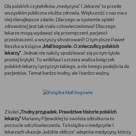
Dla polskich czytelników „medycyna” i „lekarze” to przede
wszystkim publiczna służba zdrowia. Większość z nas ma o
niej nienajlepsze zdanie. Dlaczego w systemie opieki
zdrowotnej jest tak mało człowieczeństwa? Dlaczego
lekarze mogą wydawać się przemęczeni, pacjenci
przestraszeni, a wszyscy sfrustrowani? O tym pisze Paweł
Reszka w książce
„Mali bogowie. O znieczulicy polskich
lekarzy”
. Jednak nie należy spodziewać się po tym tytule
prostej krytyki. To wnikliwa i szczera analiza bolączek
polskich lekarzy i przyczyn takiego, a nie innego podejścia do
pacjentów. Temat bardzo trudny, ale i bardzo ważny.
Z kolei
„Trudny przypadek. Prawdziwe historie polskich
lekarzy”
Marianny Fijewskiej to swoista odtrutka na to
poczucie odczłowieczenia. Ta książka o medycynie i
lekarzach ukazuje „ludzkie oblicze” adeptów medycyny, którzy