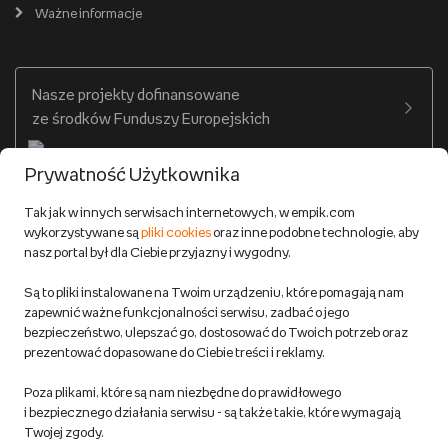
Cennik dostawy
Ważne informacje
Zakupy hurtowe
Dostępne środki
Warunki dostawy
Twój profil
Nasze projekty dofinansowane
Warunki dostawy do salonów Empik
ze środków Funduszy Europejskich
Formy płatności
Prywatność Użytkownika
Zwroty
Tak jak w innych serwisach internetowych, w empik.com
wykorzystywane są
pliki cookies
oraz inne podobne technologie, aby
Do 100 zł na pierwsze zakupy w aplikacji. Pobierz i
nasz portal był dla Ciebie przyjazny i wygodny.
korzystaj z kodów zniżkowych.
Reklamacje
Dowiedz się więcej
Są to pliki instalowane na Twoim urządzeniu, które pomagają nam
Regulamin empik.com
zapewnić ważne funkcjonalności serwisu, zadbać o jego
bezpieczeństwo, ulepszać go, dostosować do Twoich potrzeb oraz
prezentować dopasowane do Ciebie treści i reklamy.
Pozostałe Regulaminy Empiku
Poza plikami, które są nam niezbędne do prawidłowego
Polityka prywatności empik.com
i bezpiecznego działania serwisu - są także takie, które wymagają
Twojej zgody.