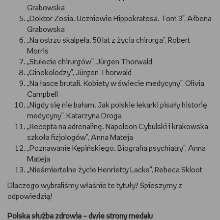
Grabowska
„Doktor Zosia. Uczniowie Hippokratesa. Tom 3”, Ałbena
Grabowska
„Na ostrzu skalpela. 50 lat z życia chirurga”, Robert
Morris
„Stulecie chirurgów”, Jürgen Thorwald
„Ginekolodzy”, Jürgen Thorwald
„Na łasce brutali. Kobiety w świecie medycyny”, Olivia
Campbell
„Nigdy się nie bałam. Jak polskie lekarki pisały historię
medycyny”, Katarzyna Droga
„Recepta na adrenalinę. Napoleon Cybulski i krakowska
szkoła fizjologów”, Anna Mateja
„Poznawanie Kępińskiego. Biografia psychiatry”, Anna
Mateja
„Nieśmiertelne życie Henrietty Lacks”, Rebeca Skloot
Dlaczego wybraliśmy właśnie te tytuły? Śpieszymy z
odpowiedzią!
Polska służba zdrowia – dwie strony medalu