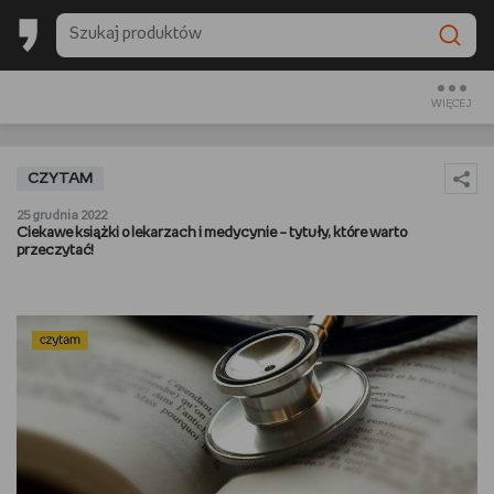
BACK TO SCHOOL
CZYTAM
WIĘCEJ
OGLĄDAM
CZYTAM
SŁUCHAM
25 grudnia 2022
Ciekawe książki o lekarzach i medycynie – tytuły, które warto
przeczytać!
RANKINGI
BACK TO SCHOOL
PREZENTOWNIKI
DIY
GOTUJĘ