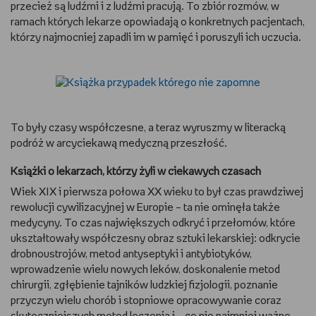
przecież są ludźmi i z ludźmi pracują. To zbiór rozmów, w
ramach których lekarze opowiadają o konkretnych pacjentach,
którzy najmocniej zapadli im w pamięć i poruszyli ich uczucia.
To były czasy współczesne, a teraz wyruszmy w literacką
podróż w arcyciekawą medyczną przeszłość.
Książki o lekarzach, którzy żyli w ciekawych czasach
Wiek XIX i pierwsza połowa XX wieku to był czas prawdziwej
rewolucji cywilizacyjnej w Europie – ta nie ominęła także
medycyny. To czas największych odkryć i przełomów, które
ukształtowały współczesny obraz sztuki lekarskiej: odkrycie
drobnoustrojów, metod antyseptyki i antybiotyków,
wprowadzenie wielu nowych leków, doskonalenie metod
chirurgii, zgłębienie tajników ludzkiej fizjologii, poznanie
przyczyn wielu chorób i stopniowe opracowywanie coraz