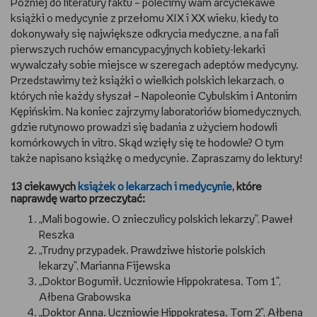
Później do literatury faktu – polecimy wam arcyciekawe
książki o medycynie z przełomu XIX i XX wieku, kiedy to
WSZYSTKO O LEGO
dokonywały się największe odkrycia medyczne, a na fali
pierwszych ruchów emancypacyjnych kobiety-lekarki
REDAKCJA
wywalczały sobie miejsce w szeregach adeptów medycyny.
Przedstawimy też książki o wielkich polskich lekarzach, o
WYDARZENIA
których nie każdy słyszał – Napoleonie Cybulskim i Antonim
Kępińskim. Na koniec zajrzymy laboratoriów biomedycznych,
POD PATRONATEM EMPIKU
gdzie rutynowo prowadzi się badania z użyciem hodowli
komórkowych in vitro. Skąd wzięły się te hodowle? O tym
także napisano książkę o medycynie. Zapraszamy do lektury!
13 ciekawych
książek o lekarzach i medycynie
, które
naprawdę warto przeczytać:
„Mali bogowie. O znieczulicy polskich lekarzy”, Paweł
Reszka
„Trudny przypadek. Prawdziwe historie polskich
lekarzy”, Marianna Fijewska
„Doktor Bogumił. Uczniowie Hippokratesa. Tom 1”,
Ałbena Grabowska
„Doktor Anna. Uczniowie Hippokratesa. Tom 2”, Ałbena