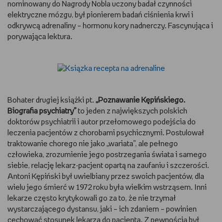
nominowany do Nagrody Nobla uczony badał czynności
elektryczne mózgu, był pionierem badań ciśnienia krwi i
odkrywcą adrenaliny – hormonu kory nadnerczy. Fascynująca i
porywająca lektura.
Bohater drugiej książki pt.
„Poznawanie Kępińskiego.
Biografia psychiatry”
to jeden z największych polskich
doktorów psychiatrii i autor przełomowego podejścia do
leczenia pacjentów z chorobami psychicznymi. Postulował
traktowanie chorego nie jako „wariata”, ale pełnego
człowieka, zrozumienie jego postrzegania świata i samego
siebie, relację lekarz-pacjent opartą na zaufaniu i szczerości.
Antoni Kępiński był uwielbiany przez swoich pacjentów, dla
wielu jego śmierć w 1972 roku była wielkim wstrząsem. Inni
lekarze często krytykowali go za to, że nie trzymał
wystarczającego dystansu, jaki – ich zdaniem – powinien
cechować stosunek lekarza do pacjenta. Z pewnością był