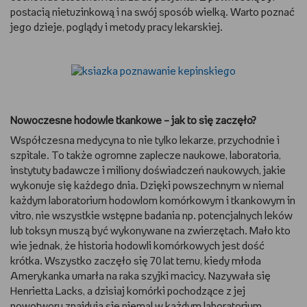
postacią nietuzinkową i na swój sposób wielką. Warto poznać
jego dzieje, poglądy i metody pracy lekarskiej.
Nowoczesne hodowle tkankowe – jak to się zaczęło?
Współczesna medycyna to nie tylko lekarze, przychodnie i
szpitale. To także ogromne zaplecze naukowe, laboratoria,
instytuty badawcze i miliony doświadczeń naukowych, jakie
wykonuje się każdego dnia. Dzięki powszechnym w niemal
każdym laboratorium hodowlom komórkowym i tkankowym in
vitro, nie wszystkie wstępne badania np. potencjalnych leków
lub toksyn muszą być wykonywane na zwierzętach. Mało kto
wie jednak, że historia hodowli komórkowych jest dość
krótka. Wszystko zaczęło się 70 lat temu, kiedy młoda
Amerykanka umarła na raka szyjki macicy. Nazywała się
Henrietta Lacks, a dzisiaj komórki pochodzące z jej
nowotworu znajdują się niemal w każdym laboratorium