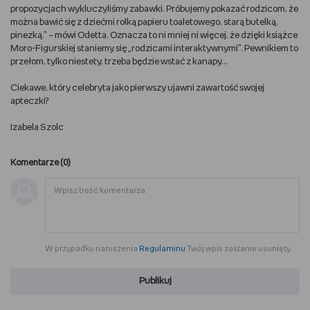
propozycjach wykluczyliśmy zabawki. Próbujemy pokazać rodzicom, że
można bawić się z dziećmi rolką papieru toaletowego, starą butelką,
pinezką.” – mówi Odetta. Oznacza to ni mniej ni więcej, że dzięki książce
Moro-Figurskiej staniemy się „rodzicami interaktywnymi”. Pewnikiem to
przełom, tylko niestety, trzeba będzie wstać z kanapy...
Ciekawe, który celebryta jako pierwszy ujawni zawartość swojej
apteczki?
Izabela Szolc
Komentarze (
0
)
W przypadku naruszenia
Regulaminu
Twój wpis zostanie usunięty.
Publikuj