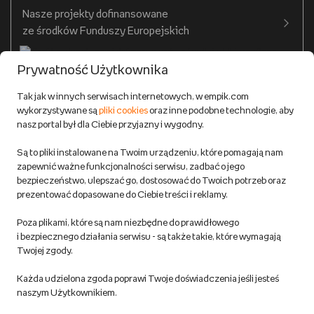
Twój profil
Nasze projekty dofinansowane
Warunki dostawy do salonów Empik
ze środków Funduszy Europejskich
Formy płatności
Prywatność Użytkownika
Zwroty
Tak jak w innych serwisach internetowych, w empik.com
wykorzystywane są
pliki cookies
oraz inne podobne technologie, aby
Do 100 zł na pierwsze zakupy w aplikacji. Pobierz i
nasz portal był dla Ciebie przyjazny i wygodny.
korzystaj z kodów zniżkowych.
Reklamacje
Dowiedz się więcej
Są to pliki instalowane na Twoim urządzeniu, które pomagają nam
Regulamin empik.com
zapewnić ważne funkcjonalności serwisu, zadbać o jego
bezpieczeństwo, ulepszać go, dostosować do Twoich potrzeb oraz
prezentować dopasowane do Ciebie treści i reklamy.
Pozostałe Regulaminy Empiku
Poza plikami, które są nam niezbędne do prawidłowego
Polityka prywatności empik.com
i bezpiecznego działania serwisu - są także takie, które wymagają
Twojej zgody.
Informacje związane z Aktem o Usługach Cyfrowych i zgłaszaniem
Każda udzielona zgoda poprawi Twoje doświadczenia jeśli jesteś
produktów niebezpiecznych
naszym Użytkownikiem.