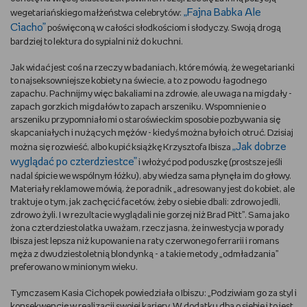
„Fajna Babka Ale
wegetariańskiego małżeństwa celebrytów:
WSZYSTKO O LEGO
Ciacho”
poświęconą w całości słodkościom i słodyczy. Swoją drogą
bardziej to lektura do sypialni niż do kuchni.
REDAKCJA
Jak widać jest coś na rzeczy w badaniach, które mówią, że wegetarianki
to najseksowniejsze kobiety na świecie, a to z powodu łagodnego
WYDARZENIA
zapachu. Pachnijmy więc bakaliami na zdrowie, ale uwaga na migdały -
zapach gorzkich migdałów to zapach arszeniku. Wspomnienie o
POD PATRONATEM EMPIKU
arszeniku przypomniało mi o staroświeckim sposobie pozbywania się
skapcaniałych i nużących mężów - kiedyś można było ich otruć. Dzisiaj
„Jak dobrze
można się rozwieść, albo kupić książkę Krzysztofa Ibisza
wyglądać po czterdziestce”
i włożyć pod poduszkę (prostsze jeśli
nadal śpicie we wspólnym łóżku), aby wiedza sama płynęła im do głowy.
Materiały reklamowe mówią, że poradnik „adresowany jest do kobiet, ale
traktuje o tym, jak zachęcić facetów, żeby o siebie dbali: zdrowo jedli,
zdrowo żyli. I w rezultacie wyglądali nie gorzej niż Brad Pitt”. Sama jako
żona czterdziestolatka uważam, rzecz jasna, że inwestycja w porady
Ibisza jest lepsza niż kupowanie na raty czerwonego ferrarii i romans
męża z dwudziestoletnią blondynką - a takie metody „odmładzania”
preferowano w minionym wieku.
Tymczasem Kasia Cichopek powiedziała o Ibiszu: „Podziwiam go za styl i
konsekwencję w realizacji swojej kariery. W dodatku dba o siebie i to jest