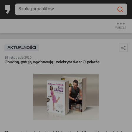
BACK TO SCHOOL
CZYTAM
WIĘCEJ
OGLĄDAM
AKTUALNOŚCI
SŁUCHAM
18 listopada 2010
Chudną, gotują, wychowują - celebryta świat Ci pokaże
RANKINGI
BACK TO SCHOOL
PREZENTOWNIKI
DIY
GOTUJĘ