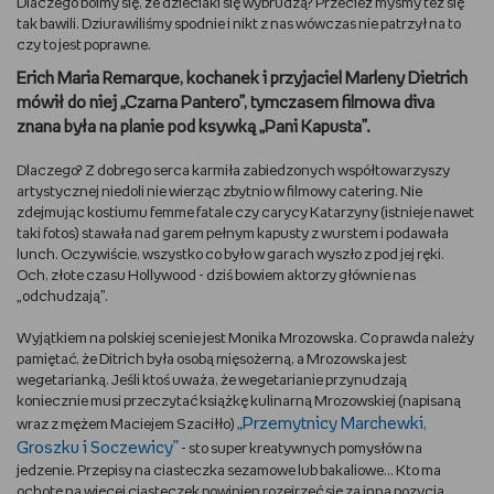
Dlaczego boimy się, że dzieciaki się wybrudzą? Przecież myśmy też się
tak bawili. Dziurawiliśmy spodnie i nikt z nas wówczas nie patrzył na to
DBAM O URODĘ
czy to jest poprawne.
Erich Maria Remarque, kochanek i przyjaciel Marleny Dietrich
TRENUJĘ
mówił do niej „Czarna Pantero”, tymczasem filmowa diva
znana była na planie pod ksywką „Pani Kapusta”.
URZĄDZAM I DEKORUJĘ
Dlaczego? Z dobrego serca karmiła zabiedzonych współtowarzyszy
artystycznej niedoli nie wierząc zbytnio w filmowy catering. Nie
MAM ZWIERZĘTA
zdejmując kostiumu femme fatale czy carycy Katarzyny (istnieje nawet
taki fotos) stawała nad garem pełnym kapusty z wurstem i podawała
PASJE DZIECKA
lunch. Oczywiście, wszystko co było w garach wyszło z pod jej ręki.
Och, złote czasu Hollywood - dziś bowiem aktorzy głównie nas
„odchudzają”.
GRAM
Wyjątkiem na polskiej scenie jest Monika Mrozowska. Co prawda należy
pamiętać, że Ditrich była osobą mięsożerną, a Mrozowska jest
RYSUJĘ
wegetarianką. Jeśli ktoś uważa, że wegetarianie przynudzają
koniecznie musi przeczytać książkę kulinarną Mrozowskiej (napisaną
PORADNIKI
„Przemytnicy Marchewki,
wraz z mężem Maciejem Szaciłło)
Groszku i Soczewicy”
- sto super kreatywnych pomysłów na
WYWIADY
jedzenie. Przepisy na ciasteczka sezamowe lub bakaliowe... Kto ma
ochotę na więcej ciasteczek powinien rozejrzeć się za inną pozycją