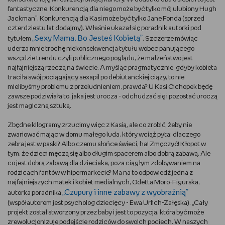
fantastyczne. Konkurencją dla niego może być tylko mój ulubiony Hugh
Jackman”. Konkurencją dla Kasi może być tylko Jane Fonda (sprzed
czterdziestu lat dodajmy). Właśnie ukazał się poradnik autorki pod
„Sexy Mama. Bo Jesteś Kobietą”
tytułem
. Szczerze mówiąc
uderza mnie trochę niekonsekwencja tytułu wobec panującego
wszędzie trendu czyli publicznego poglądu, że małżeństwo jest
najfajniejszą rzeczą na świecie. A myśląc pragmatycznie, gdyby kobieta
traciła swój pociągający sexapil po debiutanckiej ciąży, to nie
mielibyśmy problemu z przeludnieniem, prawda? U Kasi Cichopek będę
zawsze podziwiała to, jaka jest urocza - odchudzać się i pozostać uroczą
jest magiczną sztuką.
Zbędne kilogramy zrzucimy więc z Kasią, ale co zrobić, żeby nie
zwariować mając w domu małego luda, który wciąż pyta: dlaczego
zebra jest w paski? Albo czemu słońce świeci, ha! Zmęczyć! Kłopot w
tym, że dzieci męczą się albo długim spacerem albo dobrą zabawą. Ale
co jest dobrą zabawą dla dzieciaka, poza ciągłym zdobywaniem na
rodzicach fantów w hipermarkecie? Ma na to odpowiedź jedna z
najfajniejszych matek i kobiet medialnych, Odetta Moro-Figurska,
„Czupury i inne zabawy z wyobraźnią”
autorka poradnika
(współautorem jest psycholog dziecięcy - Ewa Urlich-Załęska). „Cały
projekt został stworzony przez baby i jest to pozycja, która być może
zrewolucjonizuje podejście rodziców do swoich pociech. W naszych