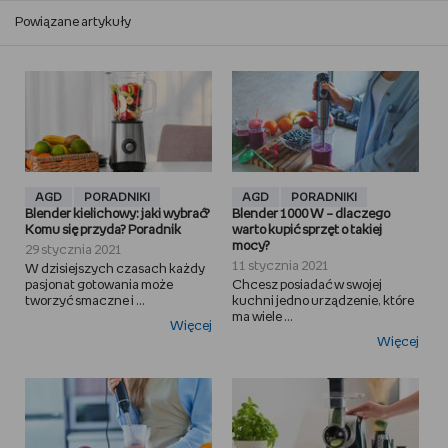
Powiązane artykuły
AGD
PORADNIKI
AGD
PORADNIKI
Blender kielichowy: jaki wybrać?
Blender 1000 W – dlaczego
Komu się przyda? Poradnik
warto kupić sprzęt o takiej
mocy?
29 stycznia 2021
11 stycznia 2021
W dzisiejszych czasach każdy
pasjonat gotowania może
Chcesz posiadać w swojej
tworzyć smaczne i ...
kuchni jedno urządzenie, które
ma wiele ...
Więcej
Więcej