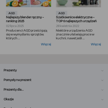
AGD
AGD
Najlepszy blender ręczny –
Szatkownice elektryczne –
ranking 2025
TOP 6 najlepszych urządzeń
02 lipca 2025
28 kwietnia 2022
Producenci AGD prześcigają
Niektóre urządzenia AGD
się w wymyślaniu sprzętów,
znacznie ułatwiają prace w
których ...
kuchni, nawet jeśli ...
Więcej
Więcej
Prezenty
Pomysły na prezent
Prezenty dla…
Okazje