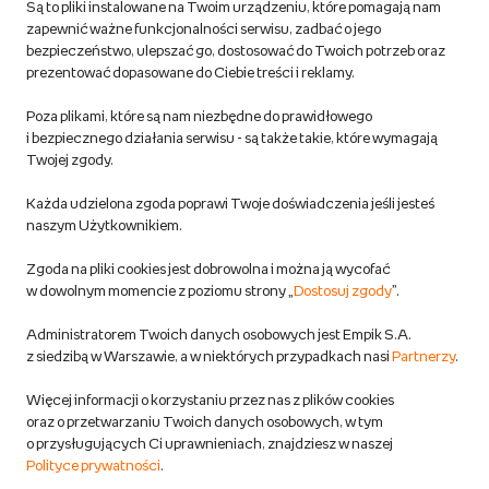
Są to pliki instalowane na Twoim urządzeniu, które pomagają nam
Regulamin empik.com
zapewnić ważne funkcjonalności serwisu, zadbać o jego
bezpieczeństwo, ulepszać go, dostosować do Twoich potrzeb oraz
prezentować dopasowane do Ciebie treści i reklamy.
Pozostałe Regulaminy Empiku
Poza plikami, które są nam niezbędne do prawidłowego
Polityka prywatności empik.com
i bezpiecznego działania serwisu - są także takie, które wymagają
Twojej zgody.
Informacje związane z Aktem o Usługach Cyfrowych i zgłaszaniem
Każda udzielona zgoda poprawi Twoje doświadczenia jeśli jesteś
produktów niebezpiecznych
naszym Użytkownikiem.
Zgoda na pliki cookies jest dobrowolna i można ją wycofać
Dostosuj zgody
w dowolnym momencie z poziomu strony „
Dostosuj zgody
”.
Polityka prywatności empik
Administratorem Twoich danych osobowych jest Empik S.A.
z siedzibą w Warszawie, a w niektórych przypadkach nasi
Partnerzy
.
Raty
Więcej informacji o korzystaniu przez nas z plików cookies
oraz o przetwarzaniu Twoich danych osobowych, w tym
Raty u partnerów Empiku
o przysługujących Ci uprawnieniach, znajdziesz w naszej
Polityce prywatności
.