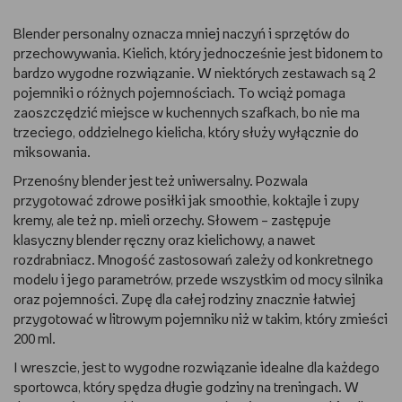
Blender personalny oznacza mniej naczyń i sprzętów do
przechowywania. Kielich, który jednocześnie jest bidonem to
bardzo wygodne rozwiązanie. W niektórych zestawach są 2
pojemniki o różnych pojemnościach. To wciąż pomaga
zaoszczędzić miejsce w kuchennych szafkach, bo nie ma
trzeciego, oddzielnego kielicha, który służy wyłącznie do
miksowania.
Przenośny blender jest też uniwersalny. Pozwala
przygotować zdrowe posiłki jak smoothie, koktajle i zupy
kremy, ale też np. mieli orzechy. Słowem – zastępuje
klasyczny blender ręczny oraz kielichowy, a nawet
rozdrabniacz. Mnogość zastosowań zależy od konkretnego
modelu i jego parametrów, przede wszystkim od mocy silnika
oraz pojemności. Zupę dla całej rodziny znacznie łatwiej
przygotować w litrowym pojemniku niż w takim, który zmieści
200 ml.
I wreszcie, jest to wygodne rozwiązanie idealne dla każdego
sportowca, który spędza długie godziny na treningach. W