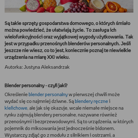
DBAM O URODĘ
Są takie sprzęty gospodarstwa domowego, o których śmiało
TRENUJĘ
można powiedzieć, że ułatwiają życie. To zasługa ich
wielofunkcyjności oraz wyjątkowej wygody użytkowania. Tak
URZĄDZAM I DEKORUJĘ
jest w przypadku przenośnych blenderów personalnych. Jeśli
jeszcze nie wiesz, co to jest, koniecznie poznaj te niewielkie
MAM ZWIERZĘTA
urządzenia na miarę XXI wieku.
Autorka: Justyna Aleksandrzak
PASJE DZIECKA
Blender personalny - czyli jaki?
GRAM
Określenie
blender personalny
w pierwszej chwili może
RYSUJĘ
wydać się co najmniej dziwne. Są
blendery ręczne
i
kielichowe
, ale jak się okazuje, wcale niemałe miejsce na
rynku zajmują blendery personalne, nazywane również
PORADNIKI
przenośnymi i bezprzewodowymi. Są to urządzenia, w których
pojemnik do miksowania jest jednocześnie bidonem.
WYWIADY
Wystarczy zdjąć go z modułu z silnikiem i ostrzami, a