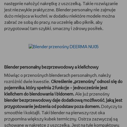
następnie nałożyć nakrętkę z uszczelką. Takie rozwiązanie
WSZYSTKO O LEGO
jest niezwykle praktyczne. Blender personalny nie zajmuje
dużo miejsca w kuchni, w dodatku niektóre modele można
REDAKCJA
zabrać ze sobą do pracy, na uczelnię albo piknik, aby
przygotować tam szybki, smaczny i zdrowy posiłek.
WYDARZENIA
POD PATRONATEM EMPIKU
Blender personalny bezprzewodowy a kielichowy
Mówiąc o przenośnych blenderach personalnych, należy
rozróżnić dwie kwestie.
Określenie „przenośny” odnosi się do
pojemnika, który spełnia 2 funkcje – jednocześnie jest
kielichem do blendowania i bidonem.
Ale już przenośny
blender bezprzewodowy daje dodatkową możliwość, jaką jest
przygotowanie jedzenia od podstaw poza domem.
Dotyczy to
smoothie i koktajli. Taki blender na pierwszy rzut oka
przypomina większy kubek termiczny. Ostrza zazwyczaj są
schowane w nakrętce z uszczelką. Jest na tyle kompaktowy,