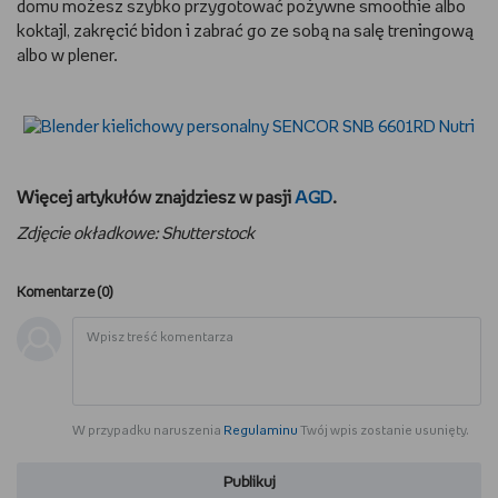
domu możesz szybko przygotować pożywne smoothie albo
koktajl, zakręcić bidon i zabrać go ze sobą na salę treningową
albo w plener.
Więcej artykułów znajdziesz w pasji
AGD
.
Zdjęcie okładkowe: Shutterstock
Komentarze (
0
)
W przypadku naruszenia
Regulaminu
Twój wpis zostanie usunięty.
Publikuj