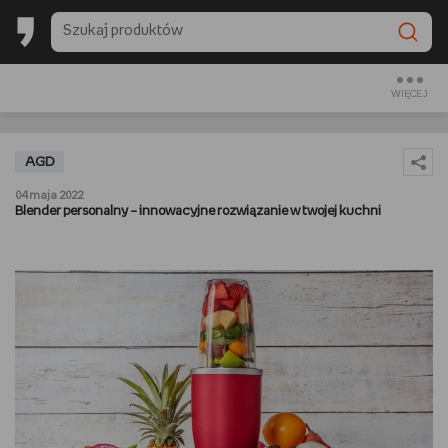
BACK TO SCHOOL
CZYTAM
WIĘCEJ
OGLĄDAM
AGD
SŁUCHAM
04 maja 2022
Blender personalny – innowacyjne rozwiązanie w twojej kuchni
RANKINGI
BACK TO SCHOOL
PREZENTOWNIKI
DIY
GOTUJĘ