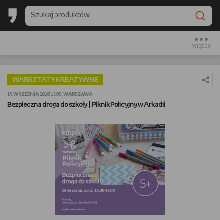
BESTSELLERY EMPIKU 2025
BACK TO SCHOOL
WIĘCEJ
CZYTAM
WARSZTATY KREATYWNE
OGLĄDAM
15 WRZEŚNIA 2018 13:00, WARSZAWA
Bezpieczna droga do szkoły | Piknik Policyjny w Arkadii
SŁUCHAM
PREZENTOWNIKI
GRAM
GOTUJĘ
URZĄDZAM I DEKORUJĘ