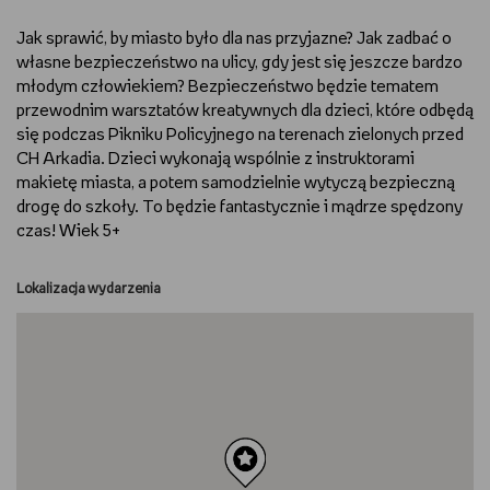
RYSUJĘ
Jak sprawić, by miasto było dla nas przyjazne? Jak zadbać o
własne bezpieczeństwo na ulicy, gdy jest się jeszcze bardzo
młodym człowiekiem? Bezpieczeństwo będzie tematem
DIY
przewodnim warsztatów kreatywnych dla dzieci, które odbędą
się podczas Pikniku Policyjnego na terenach zielonych przed
MAM ZWIERZĘTA
CH Arkadia. Dzieci wykonają wspólnie z instruktorami
makietę miasta, a potem samodzielnie wytyczą bezpieczną
DBAM O URODĘ
drogę do szkoły. To będzie fantastycznie i mądrze spędzony
czas! Wiek 5+
PASJE DZIECKA
Lokalizacja wydarzenia
TRENUJĘ
PORADNIKI
WYWIADY
WSZYSTKO O LEGO