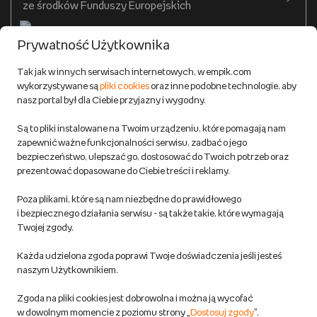
ze środków Funduszy Europejskich
Formy płatności
Prywatność Użytkownika
Zwroty
Tak jak w innych serwisach internetowych, w empik.com
wykorzystywane są
pliki cookies
oraz inne podobne technologie, aby
Do 100 zł na pierwsze zakupy w aplikacji. Pobierz i
nasz portal był dla Ciebie przyjazny i wygodny.
korzystaj z kodów zniżkowych.
Reklamacje
Dowiedz się więcej
Są to pliki instalowane na Twoim urządzeniu, które pomagają nam
Regulamin empik.com
zapewnić ważne funkcjonalności serwisu, zadbać o jego
bezpieczeństwo, ulepszać go, dostosować do Twoich potrzeb oraz
prezentować dopasowane do Ciebie treści i reklamy.
Pozostałe Regulaminy Empiku
Poza plikami, które są nam niezbędne do prawidłowego
Polityka prywatności empik.com
i bezpiecznego działania serwisu - są także takie, które wymagają
Twojej zgody.
Informacje związane z Aktem o Usługach Cyfrowych i zgłaszaniem
Każda udzielona zgoda poprawi Twoje doświadczenia jeśli jesteś
produktów niebezpiecznych
naszym Użytkownikiem.
Zgoda na pliki cookies jest dobrowolna i można ją wycofać
Dostosuj zgody
w dowolnym momencie z poziomu strony „
Dostosuj zgody
”.