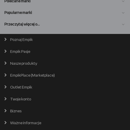
Polecane marki
Popularne marki
O nas
Przeczytaj więcej o…
Magazyn online
Biuro prasowe
Poznaj Empik
Wszystkie kategorie
Premiera online
Empik Pasje
Lista salonów
EmpikPlace dla Sprzedawców
Popularne marki
Nasze produkty
Kariera
Produkty używane i odnowione
Zostań Sprzedawcą
EmpikPlace (Marketplace)
Partner Handlowy
Śledź zamówienie
Outlet Empik
Pomoc dla Sprzedawców
Empik dla biznesu
Wspieramy biblioteki
Twój schowek
Twoje konto
Pomoc
Karty prezentowe
Empik Selfpublishing
Biznes
Produkty cyfrowe
Cennik dostawy
Ważne informacje
Zakupy hurtowe
Dostępne środki