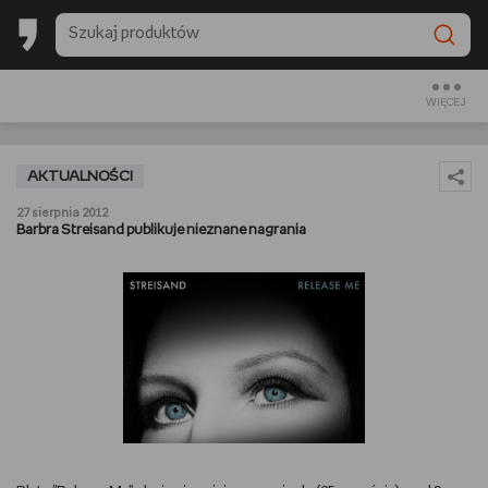
BACK TO SCHOOL
CZYTAM
WIĘCEJ
OGLĄDAM
AKTUALNOŚCI
SŁUCHAM
27 sierpnia 2012
Barbra Streisand publikuje nieznane nagrania
RANKINGI
BACK TO SCHOOL
PREZENTOWNIKI
DIY
GOTUJĘ