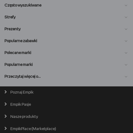
Często wyszukiwane
Strefy
Prezenty
Popularne zabawki
Polecane marki
Popularne marki
O nas
Przeczytaj więcej o…
Magazyn online
Biuro prasowe
Poznaj Empik
Wszystkie kategorie
Premiera online
Empik Pasje
Lista salonów
EmpikPlace dla Sprzedawców
Popularne marki
Nasze produkty
Kariera
Produkty używane i odnowione
Zostań Sprzedawcą
EmpikPlace (Marketplace)