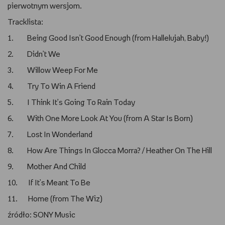
pierwotnym wersjom.
Tracklista:
1. Being Good Isn’t Good Enough (from Hallelujah, Baby!)
2. Didn’t We
3. Willow Weep For Me
4. Try To Win A Friend
5. I Think It’s Going To Rain Today
6. With One More Look At You (from A Star Is Born)
7. Lost In Wonderland
8. How Are Things In Glocca Morra? / Heather On The Hill
9. Mother And Child
10. If It’s Meant To Be
11. Home (from The Wiz)
źródło: SONY Music