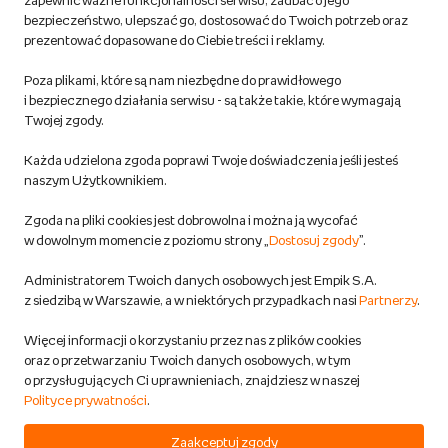
zapewnić ważne funkcjonalności serwisu, zadbać o jego
bezpieczeństwo, ulepszać go, dostosować do Twoich potrzeb oraz
prezentować dopasowane do Ciebie treści i reklamy.
Pozostałe Regulaminy Empiku
Poza plikami, które są nam niezbędne do prawidłowego
Polityka prywatności empik.com
i bezpiecznego działania serwisu - są także takie, które wymagają
Twojej zgody.
Informacje związane z Aktem o Usługach Cyfrowych i zgłaszaniem
Każda udzielona zgoda poprawi Twoje doświadczenia jeśli jesteś
produktów niebezpiecznych
naszym Użytkownikiem.
Zgoda na pliki cookies jest dobrowolna i można ją wycofać
Dostosuj zgody
w dowolnym momencie z poziomu strony „
Dostosuj zgody
”.
Polityka prywatności empik
Administratorem Twoich danych osobowych jest Empik S.A.
z siedzibą w Warszawie, a w niektórych przypadkach nasi
Partnerzy
.
Raty
Więcej informacji o korzystaniu przez nas z plików cookies
oraz o przetwarzaniu Twoich danych osobowych, w tym
Raty u partnerów Empiku
o przysługujących Ci uprawnieniach, znajdziesz w naszej
Polityce prywatności
.
Odbiór zużytego sprzętu
Zaakceptuj zgody