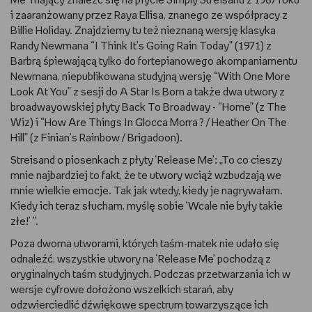
Me” mający znaleźć się na płycie Simply Streisand z 1967 roku
i zaaranżowany przez Raya Ellisa, znanego ze współpracy z
WSZYSTKO O LEGO
Billie Holiday. Znajdziemy tu też nieznaną wersję klasyka
Randy Newmana “I Think It’s Going Rain Today” (1971) z
REDAKCJA
Barbrą śpiewającą tylko do fortepianowego akompaniamentu
Newmana, niepublikowana studyjną wersję “With One More
WYDARZENIA
Look At You” z sesji do A Star Is Born a także dwa utwory z
broadwayowskiej płyty Back To Broadway - “Home” (z The
POD PATRONATEM EMPIKU
Wiz) i “How Are Things In Glocca Morra ? / Heather On The
Hill” (z Finian’s Rainbow / Brigadoon).
Streisand o piosenkach z płyty ‘Release Me’: „To co cieszy
mnie najbardziej to fakt, że te utwory wciąż wzbudzają we
mnie wielkie emocje. Tak jak wtedy, kiedy je nagrywałam.
Kiedy ich teraz słucham, myślę sobie ‘Wcale nie były takie
złe!’ ”.
Poza dwoma utworami, których taśm-matek nie udało się
odnaleźć, wszystkie utwory na ‘Release Me’ pochodzą z
oryginalnych taśm studyjnych. Podczas przetwarzania ich w
wersje cyfrowe dołożono wszelkich starań, aby
odzwierciedlić dźwiękowe spectrum towarzyszące ich