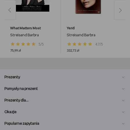
What Matters Most
Yentl
Streisand Barbra
Streisand Barbra
5/5
4.7/5
75,99 zł
332,73 zł
Prezenty
Pomysły na prezent
Prezenty dla…
Okazje
Popularne zapytania