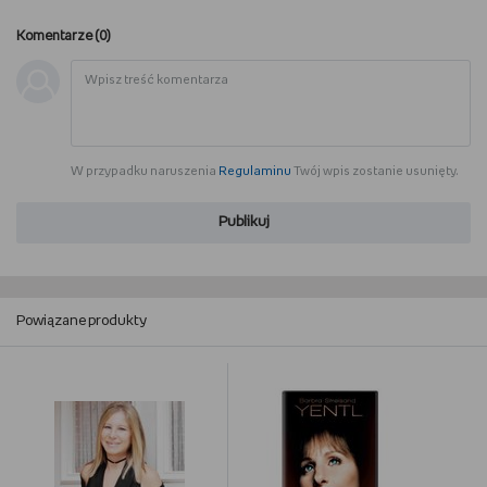
Komentarze (
0
)
W przypadku naruszenia
Regulaminu
Twój wpis zostanie usunięty.
Publikuj
Powiązane produkty