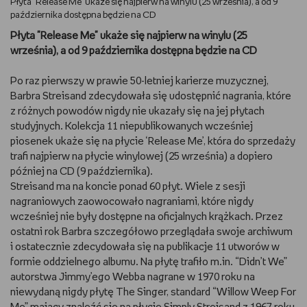
Płyta "Release Me" ukaże się najpierw na winylu (25 września), a od 9
października dostępna będzie na CD
DBAM O URODĘ
Płyta "Release Me" ukaże się najpierw na winylu (25
września), a od 9 października dostępna będzie na CD
TRENUJĘ
Po raz pierwszy w prawie 50-letniej karierze muzycznej,
URZĄDZAM I DEKORUJĘ
Barbra Streisand zdecydowała się udostępnić nagrania, które
z różnych powodów nigdy nie ukazały się na jej płytach
MAM ZWIERZĘTA
studyjnych. Kolekcja 11 niepublikowanych wcześniej
piosenek ukaże się na płycie ‘Release Me’, która do sprzedaży
trafi najpierw na płycie winylowej (25 września) a dopiero
PASJE DZIECKA
później na CD (9 października).
Streisand ma na koncie ponad 60 płyt. Wiele z sesji
GRAM
nagraniowych zaowocowało nagraniami, które nigdy
wcześniej nie były dostępne na oficjalnych krążkach. Przez
RYSUJĘ
ostatni rok Barbra szczegółowo przeglądała swoje archiwum
i ostatecznie zdecydowała się na publikacje 11 utworów w
PORADNIKI
formie oddzielnego albumu. Na płytę trafiło m.in. “Didn’t We”
autorstwa Jimmy’ego Webba nagrane w 1970 roku na
niewydaną nigdy płytę The Singer, standard “Willow Weep For
WYWIADY