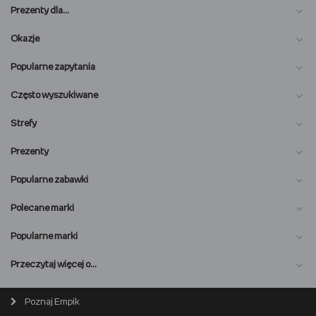
Prezenty dla…
Okazje
Popularne zapytania
Często wyszukiwane
Strefy
Prezenty
Popularne zabawki
Polecane marki
Popularne marki
O nas
Przeczytaj więcej o…
Magazyn online
Biuro prasowe
Poznaj Empik