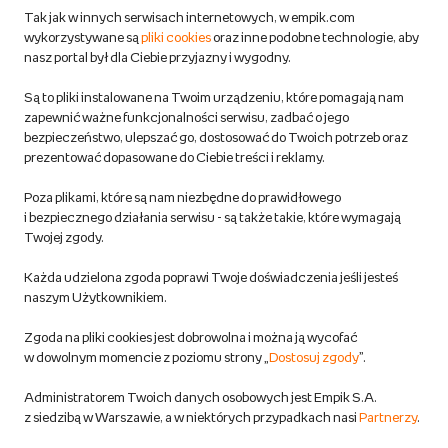
Zwroty
Tak jak w innych serwisach internetowych, w empik.com
wykorzystywane są
pliki cookies
oraz inne podobne technologie, aby
Do 100 zł na pierwsze zakupy w aplikacji. Pobierz i
nasz portal był dla Ciebie przyjazny i wygodny.
korzystaj z kodów zniżkowych.
Reklamacje
Dowiedz się więcej
Są to pliki instalowane na Twoim urządzeniu, które pomagają nam
Regulamin empik.com
zapewnić ważne funkcjonalności serwisu, zadbać o jego
bezpieczeństwo, ulepszać go, dostosować do Twoich potrzeb oraz
prezentować dopasowane do Ciebie treści i reklamy.
Pozostałe Regulaminy Empiku
Poza plikami, które są nam niezbędne do prawidłowego
Polityka prywatności empik.com
i bezpiecznego działania serwisu - są także takie, które wymagają
Twojej zgody.
Informacje związane z Aktem o Usługach Cyfrowych i zgłaszaniem
Każda udzielona zgoda poprawi Twoje doświadczenia jeśli jesteś
produktów niebezpiecznych
naszym Użytkownikiem.
Zgoda na pliki cookies jest dobrowolna i można ją wycofać
Dostosuj zgody
w dowolnym momencie z poziomu strony „
Dostosuj zgody
”.
Polityka prywatności empik
Administratorem Twoich danych osobowych jest Empik S.A.
z siedzibą w Warszawie, a w niektórych przypadkach nasi
Partnerzy
.
Raty