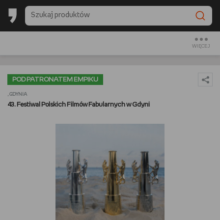
BESTSELLERY EMPIKU 2025
BACK TO SCHOOL
WIĘCEJ
CZYTAM
POD PATRONATEM EMPIKU
OGLĄDAM
, GDYNIA
43. Festiwal Polskich Filmów Fabularnych w Gdyni
SŁUCHAM
PREZENTOWNIKI
GRAM
GOTUJĘ
URZĄDZAM I DEKORUJĘ