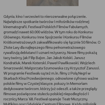
RYSUJĘ
Gdynia, kino i wrzesień to nierozerwalne połączenie.
DIY
Największe spotkanie twórców i miłośników rodzimej
kinematografii, Festiwal Polskich Filmów Fabularnych,
MAM ZWIERZĘTA
gromadzi nawet 60.000 widzów. W tym roku do Konkursu
Głównego, Konkursu Inne Spojrzenie i Konkursu Filmów
Krótkometrażowych zakwalifikowało się łącznie 50 filmów. O
DBAM O URODĘ
Złote Lwy dla najlepszego filmu pełnometrażowego
rywalizują debiutanci i uznani reżyserzy. Nowe filmy pokażą
PASJE DZIECKA
tacy twórcy, jak Filip Bajon, Jan Jakub Kolski, Janusz
Kondratiuk, Marek Koterski, Paweł Pawlikowski, Wojciech
TRENUJĘ
Smarzowski, Małgorzata Szumowska czy Krzysztof Zanussi.
W programie Festiwalu są też m.in. filmy z Polą Negri w
PORADNIKI
Skarbach Kina Przedwojennego, odnowione cyfrowo ważne
polskie filmy w Czystej klasyce, pokazy In Memoriam
WYWIADY
dedykowane twórcom, którzy już odeszli, a także przeglądy
filmowe poświęcone stuleciu polskiej niepodległości i
rocznicy Marca ’68. Festiwal opanuje Teatr Muzyczny,
WSZYSTKO O LEGO
Multikino oraz Gdyńskie Centrum Filmowe. Każdy miłośnik