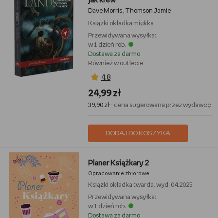
jak krew
Dave Morris
Thomson Jamie
,
Książki
okładka miękka
Przewidywana wysyłka:
w 1 dzień rob.
Dostawa za darmo
Również w outlecie
4,8
24,99 zł
39,90 zł
- cena sugerowana przez wydawcę
DODAJ DO KOSZYKA
Planer Książkary 2
Opracowanie zbiorowe
Książki
okładka twarda, wyd. 04.2025
Przewidywana wysyłka:
w 1 dzień rob.
Dostawa za darmo