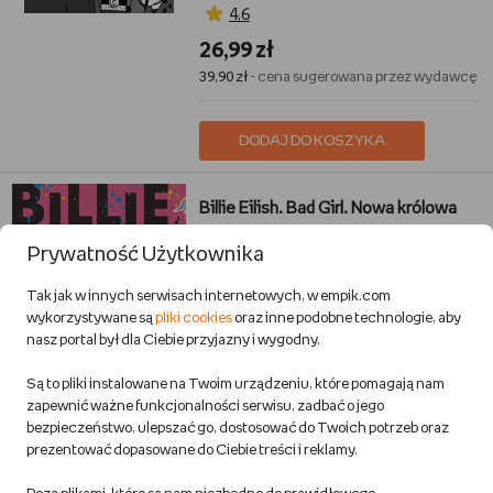
4,6
26,99 zł
39,90 zł
- cena sugerowana przez wydawcę
DODAJ DO KOSZYKA
Billie Eilish. Bad Girl. Nowa królowa
popu
Prywatność Użytkownika
Morgan Sally
Książki
okładka miękka, wyd. 11.2020
Tak jak w innych serwisach internetowych, w empik.com
Przewidywana wysyłka:
wykorzystywane są
pliki cookies
oraz inne podobne technologie, aby
w 1 dzień rob.
nasz portal był dla Ciebie przyjazny i wygodny.
Dostawa za darmo
Również w outlecie
Są to pliki instalowane na Twoim urządzeniu, które pomagają nam
zapewnić ważne funkcjonalności serwisu, zadbać o jego
3,7
bezpieczeństwo, ulepszać go, dostosować do Twoich potrzeb oraz
23,99 zł
prezentować dopasowane do Ciebie treści i reklamy.
34,90 zł
- cena sugerowana przez wydawcę