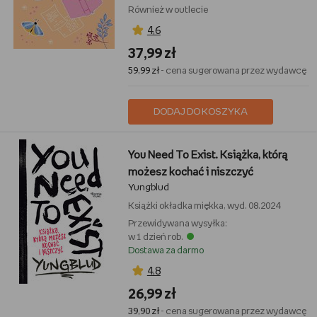
Również w outlecie
4,6
37,99 zł
59,99 zł
- cena sugerowana przez wydawcę
DODAJ DO KOSZYKA
You Need To Exist. Książka, którą
możesz kochać i niszczyć
Yungblud
Książki
okładka miękka, wyd. 08.2024
Przewidywana wysyłka:
w 1 dzień rob.
Dostawa za darmo
4,8
26,99 zł
39,90 zł
- cena sugerowana przez wydawcę