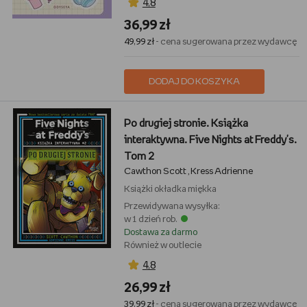
4,8
36,99 zł
49,99 zł
- cena sugerowana przez wydawcę
DODAJ DO KOSZYKA
Po drugiej stronie. Książka
interaktywna. Five Nights at Freddy's.
Tom 2
Cawthon Scott
Kress Adrienne
,
Książki
okładka miękka
Przewidywana wysyłka:
w 1 dzień rob.
Dostawa za darmo
Również w outlecie
4,8
26,99 zł
39,99 zł
- cena sugerowana przez wydawcę