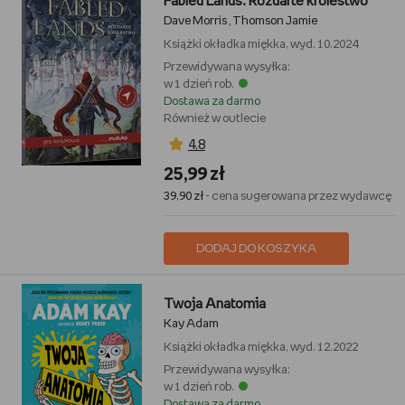
Fabled Lands. Rozdarte królestwo
Dave Morris
Thomson Jamie
,
Książki
okładka miękka, wyd. 10.2024
Przewidywana wysyłka:
w 1 dzień rob.
Dostawa za darmo
Również w outlecie
4,8
25,99 zł
39,90 zł
- cena sugerowana przez wydawcę
DODAJ DO KOSZYKA
Twoja Anatomia
Kay Adam
Książki
okładka miękka, wyd. 12.2022
Przewidywana wysyłka:
w 1 dzień rob.
Dostawa za darmo