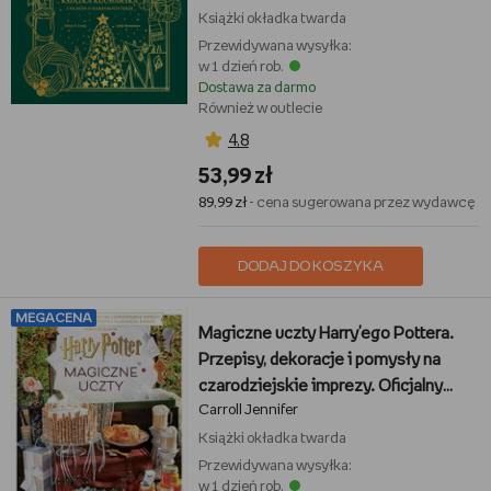
Książki
okładka twarda
Przewidywana wysyłka:
w 1 dzień rob.
Dostawa za darmo
Również w outlecie
4,8
53,99 zł
89,99 zł
- cena sugerowana przez wydawcę
DODAJ DO KOSZYKA
MEGACENA
Magiczne uczty Harry'ego Pottera.
Przepisy, dekoracje i pomysły na
czarodziejskie imprezy. Oficjalny
Carroll Jennifer
przewodnik prosto z filmowego
świata
Książki
okładka twarda
Przewidywana wysyłka:
w 1 dzień rob.