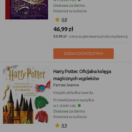
w 1 dzień rob.
Dostawa za darmo
Również w outlecie
4,8
46,99 zł
59,99 zł
- cena sugerowana przez wydawcę
DODAJ DO KOSZYKA
Harry Potter. Oficjalna księga
magicznych wypieków
Farrow Joanna
Książki
okładka twarda
Przewidywana wysyłka:
w 1 dzień rob.
Dostawa za darmo
Również w outlecie
4,9