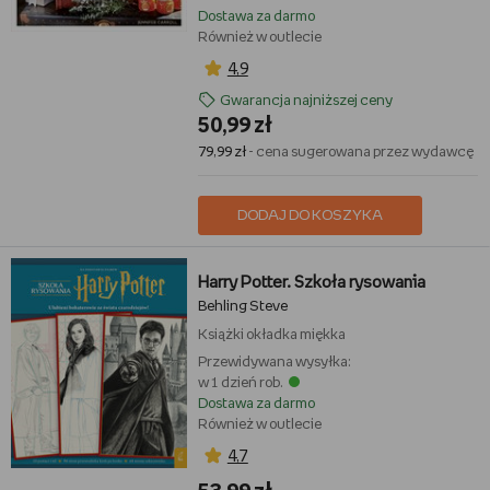
Dostawa za darmo
Również w outlecie
4,9
Gwarancja najniższej ceny
50,99 zł
79,99 zł
- cena sugerowana przez wydawcę
DODAJ DO KOSZYKA
Harry Potter. Szkoła rysowania
Behling Steve
Książki
okładka miękka
Przewidywana wysyłka:
w 1 dzień rob.
Dostawa za darmo
Również w outlecie
4,7