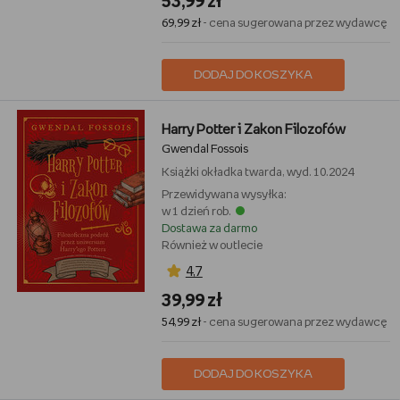
53,99 zł
69,99 zł
- cena sugerowana przez wydawcę
DODAJ DO KOSZYKA
Harry Potter i Zakon Filozofów
Gwendal Fossois
Książki
okładka twarda, wyd. 10.2024
Przewidywana wysyłka:
w 1 dzień rob.
Dostawa za darmo
Również w outlecie
4,7
39,99 zł
54,99 zł
- cena sugerowana przez wydawcę
DODAJ DO KOSZYKA