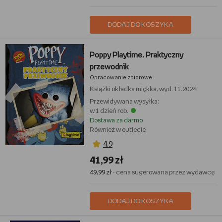
DODAJ DO KOSZYKA
Poppy Playtime. Praktyczny
przewodnik
Opracowanie zbiorowe
Książki
okładka miękka, wyd. 11.2024
Przewidywana wysyłka:
w 1 dzień rob.
Dostawa za darmo
Również w outlecie
4,9
41,99 zł
49,99 zł
- cena sugerowana przez wydawcę
DODAJ DO KOSZYKA