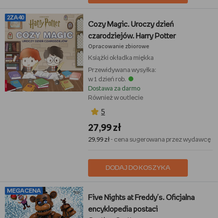
2ZA40
Cozy Magic. Uroczy dzień
czarodziejów. Harry Potter
Opracowanie zbiorowe
Książki
okładka miękka
Przewidywana wysyłka:
w 1 dzień rob.
Dostawa za darmo
Również w outlecie
5
27,99 zł
29,99 zł
- cena sugerowana przez wydawcę
DODAJ DO KOSZYKA
MEGACENA
Five Nights at Freddy's. Oficjalna
encyklopedia postaci