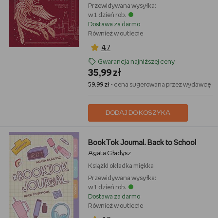
Przewidywana wysyłka:
w 1 dzień rob.
Dostawa za darmo
Również w outlecie
4,7
Gwarancja najniższej ceny
35,99 zł
59,99 zł
- cena sugerowana przez wydawcę
DODAJ DO KOSZYKA
BookTok Journal. Back to School
Agata Gładysz
Książki
okładka miękka
Przewidywana wysyłka:
w 1 dzień rob.
Dostawa za darmo
Również w outlecie