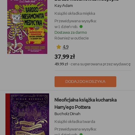
Kay Adam
Książki
okładka miękka
Przewidywana wysyłka:
w 1 dzień rob.
Dostawa za darmo
Również w outlecie
4,9
37,99 zł
49,99 zł
- cena sugerowana przez wydawcę
DODAJ DO KOSZYKA
Nieoficjalna książka kucharska
Harry'ego Pottera
Bucholz Dinah
Książki
okładka twarda
Przewidywana wysyłka: