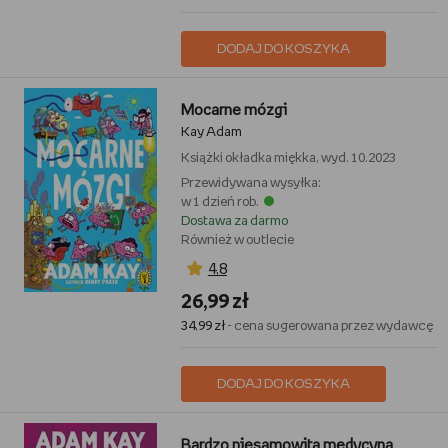
DODAJ DO KOSZYKA
Mocarne mózgi
Kay Adam
Książki
okładka miękka, wyd. 10.2023
Przewidywana wysyłka:
w 1 dzień rob.
Dostawa za darmo
Również w outlecie
4,8
26,99 zł
34,99 zł
- cena sugerowana przez wydawcę
DODAJ DO KOSZYKA
Bardzo niesamowita medycyna