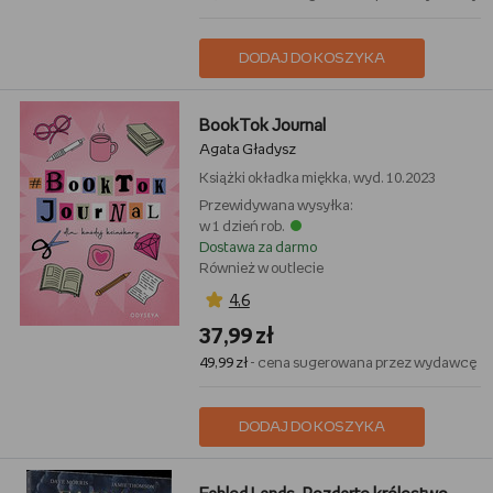
DODAJ DO KOSZYKA
BookTok Journal
Agata Gładysz
Książki
okładka miękka, wyd. 10.2023
Przewidywana wysyłka:
w 1 dzień rob.
Dostawa za darmo
Również w outlecie
4,6
37,99 zł
49,99 zł
- cena sugerowana przez wydawcę
DODAJ DO KOSZYKA