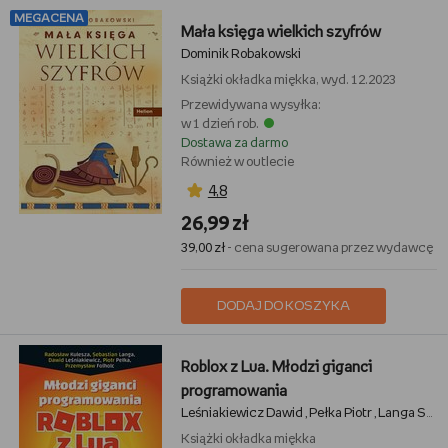
MEGACENA
Mała księga wielkich szyfrów
Dominik Robakowski
Książki
okładka miękka, wyd. 12.2023
Przewidywana wysyłka:
w 1 dzień rob.
Dostawa za darmo
Również w outlecie
4,8
26,99 zł
39,00 zł
- cena sugerowana przez wydawcę
DODAJ DO KOSZYKA
Roblox z Lua. Młodzi giganci
programowania
Leśniakiewicz Dawid
Pełka Piotr
Langa Sebastian
,
,
Książki
okładka miękka