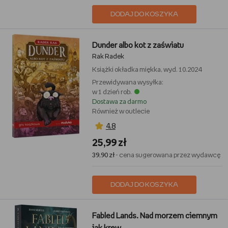
DODAJ DO KOSZYKA
Dunder albo kot z zaświatu
Rak Radek
Książki
okładka miękka, wyd. 10.2024
Przewidywana wysyłka:
w 1 dzień rob.
Dostawa za darmo
Również w outlecie
4,8
25,99 zł
39,90 zł
- cena sugerowana przez wydawcę
DODAJ DO KOSZYKA
Fabled Lands. Nad morzem ciemnym