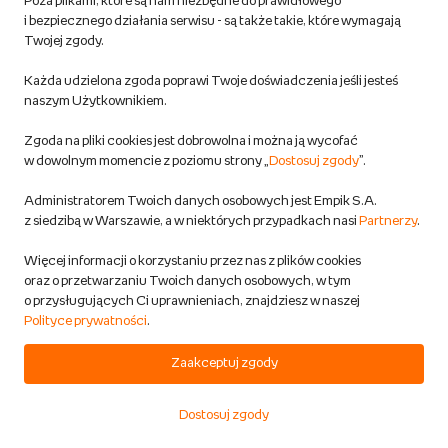
Poza plikami, które są nam niezbędne do prawidłowego
i bezpiecznego działania serwisu - są także takie, które wymagają
DODAJ DO KOSZYKA
Twojej zgody.
Każda udzielona zgoda poprawi Twoje doświadczenia jeśli jesteś
MEGACENA
Marvel Avengers. Encyklopedia
naszym Użytkownikiem.
postaci. Nowa edycja
Zgoda na pliki cookies jest dobrowolna i można ją wycofać
Tomlinson John
Cowsill Alan
,
w dowolnym momencie z poziomu strony „
Dostosuj zgody
”.
Książki
okładka twarda
Przewidywana wysyłka:
Administratorem Twoich danych osobowych jest Empik S.A.
w 1 dzień rob.
z siedzibą w Warszawie, a w niektórych przypadkach nasi
Partnerzy
.
Dostawa za darmo
Więcej informacji o korzystaniu przez nas z plików cookies
5
oraz o przetwarzaniu Twoich danych osobowych, w tym
91,99 zł
o przysługujących Ci uprawnieniach, znajdziesz w naszej
Polityce prywatności
.
119,00 zł
- cena sugerowana przez
wydawcę
Zaakceptuj zgody
DODAJ DO KOSZYKA
Dostosuj zgody
Start
Kategorie
Koszyk
Ulubione
Konto
OUTLET