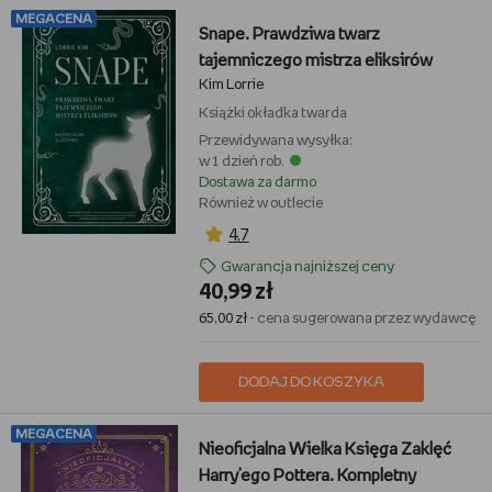
MEGACENA
Snape. Prawdziwa twarz
tajemniczego mistrza eliksirów
Kim Lorrie
Książki
okładka twarda
Przewidywana wysyłka:
w 1 dzień rob.
Dostawa za darmo
Również w outlecie
4,7
Gwarancja najniższej ceny
40,99 zł
65,00 zł
- cena sugerowana przez wydawcę
DODAJ DO KOSZYKA
MEGACENA
Nieoficjalna Wielka Księga Zaklęć
Harry'ego Pottera. Kompletny