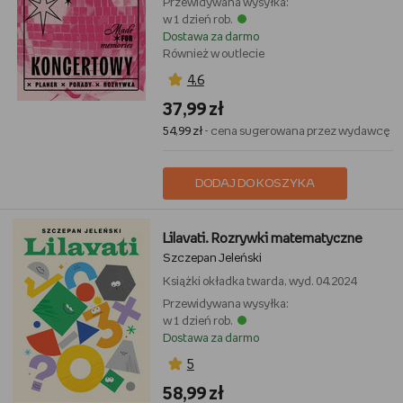
Przewidywana wysyłka:
w 1 dzień rob.
Dostawa za darmo
Również w outlecie
4,6
37,99 zł
54,99 zł
- cena sugerowana przez wydawcę
DODAJ DO KOSZYKA
Lilavati. Rozrywki matematyczne
Szczepan Jeleński
Książki
okładka twarda, wyd. 04.2024
Przewidywana wysyłka:
w 1 dzień rob.
Dostawa za darmo
5
58,99 zł