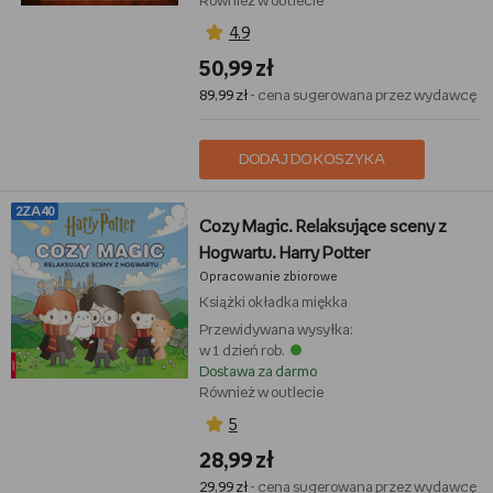
Również w outlecie
4,9
50,99 zł
89,99 zł
- cena sugerowana przez wydawcę
DODAJ DO KOSZYKA
2ZA40
Cozy Magic. Relaksujące sceny z
Hogwartu. Harry Potter
Opracowanie zbiorowe
Książki
okładka miękka
Przewidywana wysyłka:
w 1 dzień rob.
Dostawa za darmo
Również w outlecie
5
28,99 zł
29,99 zł
- cena sugerowana przez wydawcę