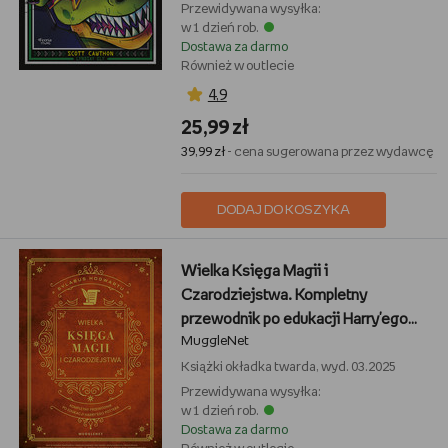
Przewidywana wysyłka:
w 1 dzień rob.
Dostawa za darmo
Również w outlecie
4,9
25,99 zł
39,99 zł
- cena sugerowana przez wydawcę
DODAJ DO KOSZYKA
Wielka Księga Magii i
Czarodziejstwa. Kompletny
przewodnik po edukacji Harry'ego
MuggleNet
Pottera
Książki
okładka twarda, wyd. 03.2025
Przewidywana wysyłka:
w 1 dzień rob.
Dostawa za darmo