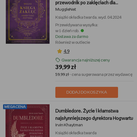
przewodnik po zaklęciach dla
MuggleNet
czarodziejów i czarownic
Książki
okładka twarda, wyd. 04.2024
Przewidywana wysyłka:
w 1 dzień rob.
Dostawa za darmo
Również w outlecie
4,9
Gwarancja najniższej ceny
39,99 zł
59,99 zł
- cena sugerowana przez wydawcę
DODAJ DO KOSZYKA
MEGACENA
Dumbledore. Życie i kłamstwa
najsłynniejszego dyrektora Hogwartu
Irvin Khaytman
Książki
okładka twarda