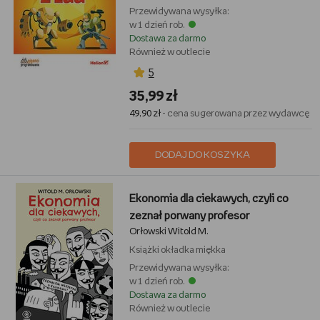
Przewidywana wysyłka:
w 1 dzień rob.
Dostawa za darmo
Również w outlecie
5
35,99 zł
49,90 zł
- cena sugerowana przez wydawcę
DODAJ DO KOSZYKA
Ekonomia dla ciekawych, czyli co
zeznał porwany profesor
Orłowski Witold M.
Książki
okładka miękka
Przewidywana wysyłka:
w 1 dzień rob.
Dostawa za darmo
Również w outlecie