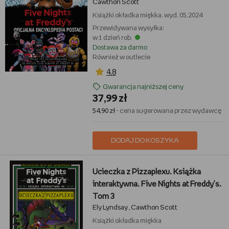
Cawthon Scott
Książki
okładka miękka, wyd. 05.2024
Przewidywana wysyłka:
w 1 dzień rob.
Dostawa za darmo
Również w outlecie
4,8
Gwarancja najniższej ceny
37,99 zł
54,90 zł
- cena sugerowana przez wydawcę
DODAJ DO KOSZYKA
Ucieczka z Pizzaplexu. Książka
interaktywna. Five Nights at Freddy's.
Tom 3
Ely Lyndsay
Cawthon Scott
,
Książki
okładka miękka