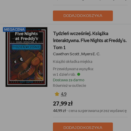
DODAJ DO KOSZYKA
MEGACENA
Tydzień wcześniej. Książka
interaktywna. Five Nights at Freddy's.
Tom 1
Cawthon Scott
Myers E. C.
,
Książki
okładka miękka
Przewidywana wysyłka:
w 1 dzień rob.
Dostawa za darmo
Również w outlecie
4,9
27,99 zł
44,99 zł
- cena sugerowana przez wydawcę
DODAJ DO KOSZYKA