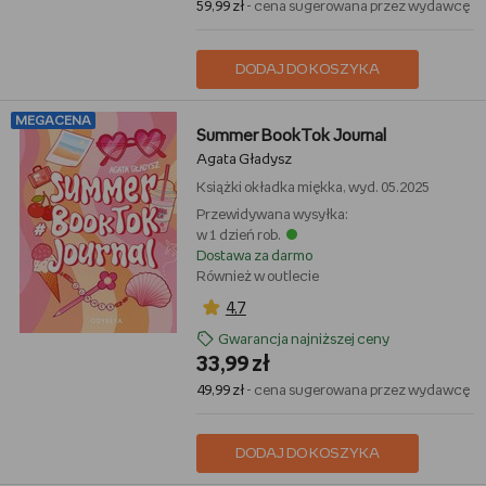
59,99 zł
- cena sugerowana przez wydawcę
DODAJ DO KOSZYKA
MEGACENA
Summer BookTok Journal
Agata Gładysz
Książki
okładka miękka, wyd. 05.2025
Przewidywana wysyłka:
w 1 dzień rob.
Dostawa za darmo
Również w outlecie
4,7
Gwarancja najniższej ceny
33,99 zł
49,99 zł
- cena sugerowana przez wydawcę
DODAJ DO KOSZYKA