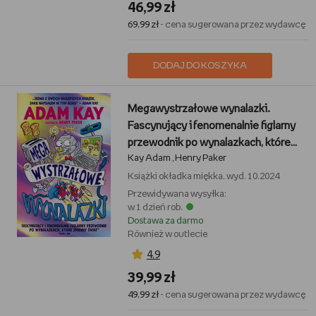
46,99 zł
69,99 zł
- cena sugerowana przez wydawcę
DODAJ DO KOSZYKA
Megawystrzałowe wynalazki.
Fascynujący i fenomenalnie figlarny
przewodnik po wynalazkach, które
Kay Adam
Henry Paker
zmieniły świat (albo i nie)
,
Książki
okładka miękka, wyd. 10.2024
Przewidywana wysyłka:
w 1 dzień rob.
Dostawa za darmo
Również w outlecie
4,9
39,99 zł
49,99 zł
- cena sugerowana przez wydawcę