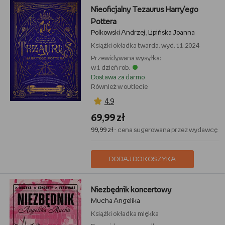
Nieoficjalny Tezaurus Harry'ego
Pottera
Polkowski Andrzej
Lipińska Joanna
,
Książki
okładka twarda, wyd. 11.2024
Przewidywana wysyłka:
w 1 dzień rob.
Dostawa za darmo
Również w outlecie
4,9
69,99 zł
99,99 zł
- cena sugerowana przez wydawcę
DODAJ DO KOSZYKA
Niezbędnik koncertowy
Mucha Angelika
Książki
okładka miękka