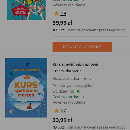
Również w outlecie
4,9
39,99 zł
49,99 zł
- cena sugerowana przez wydawcę
DODAJ DO KOSZYKA
Kurs spełniania marzeń
Krasowska Maria
Książki
okładka miękka
Przewidywana wysyłka:
w 1 dzień rob.
Dostawa za darmo
Również w outlecie
4,7
33,99 zł
49,90 zł
- cena sugerowana przez wydawcę