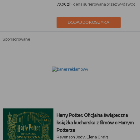
79,90 zł
- cena sugerowana przez wydawcę
DODAJ DO KOSZYKA
Sponsorowane
Harry Potter. Oficjalna świąteczna
książka kucharska z filmów o Harrym
Potterze
Revenson Jody
Elena Craig
,