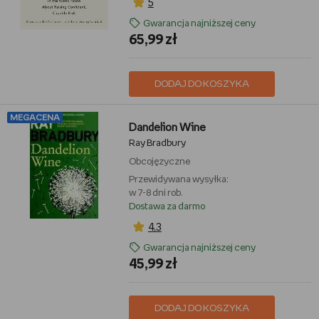
5
Gwarancja najniższej ceny
65,99 zł
DODAJ DO KOSZYKA
MEGACENA
Dandelion Wine
Ray Bradbury
Obcojęzyczne
Przewidywana wysyłka:
w 7-8 dni rob.
Dostawa za darmo
4,3
Gwarancja najniższej ceny
45,99 zł
DODAJ DO KOSZYKA