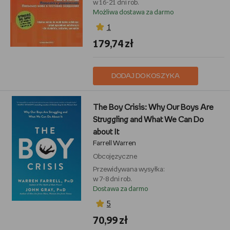
w 16-21 dni rob.
Możliwa dostawa za darmo
1
179,74 zł
DODAJ DO KOSZYKA
The Boy Crisis: Why Our Boys Are
Struggling and What We Can Do
about It
Farrell Warren
Obcojęzyczne
Przewidywana wysyłka:
w 7-8 dni rob.
Dostawa za darmo
5
70,99 zł