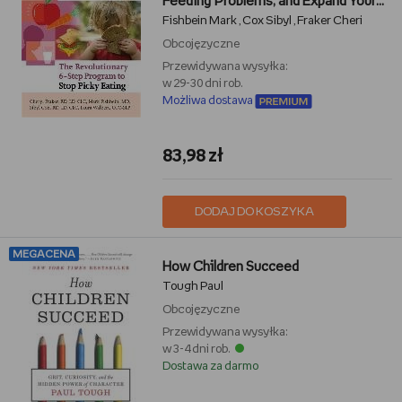
Feeding Problems, and Expand Your
Fishbein Mark
Cox Sibyl
Fraker Cheri
Child's Diet
,
,
Obcojęzyczne
Przewidywana wysyłka:
w 29-30 dni rob.
Możliwa dostawa
83,98 zł
DODAJ DO KOSZYKA
MEGACENA
How Children Succeed
Tough Paul
Obcojęzyczne
Przewidywana wysyłka:
w 3-4 dni rob.
Dostawa za darmo