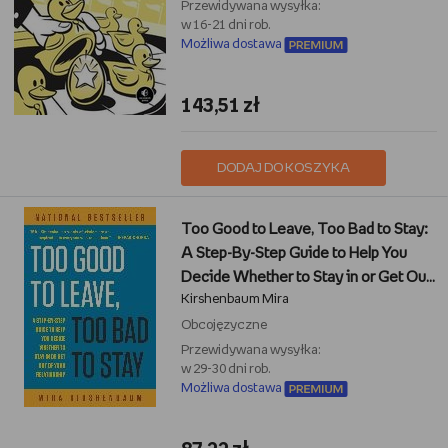
Przewidywana wysyłka:
w 16-21 dni rob.
Możliwa dostawa
143,51 zł
DODAJ DO KOSZYKA
Too Good to Leave, Too Bad to Stay:
A Step-By-Step Guide to Help You
Decide Whether to Stay in or Get Out
Kirshenbaum Mira
of Your Relationship
Obcojęzyczne
Przewidywana wysyłka:
w 29-30 dni rob.
Możliwa dostawa