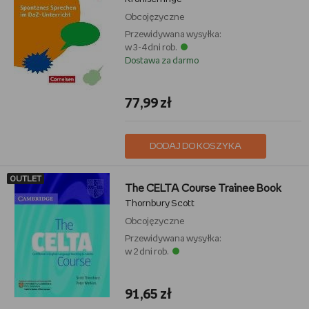
Obcojęzyczne
Przewidywana wysyłka:
w 3-4 dni rob.
Dostawa za darmo
77,99 zł
DODAJ DO KOSZYKA
OUTLET
The CELTA Course Trainee Book
Thornbury Scott
Obcojęzyczne
Przewidywana wysyłka:
w 2 dni rob.
91,65 zł