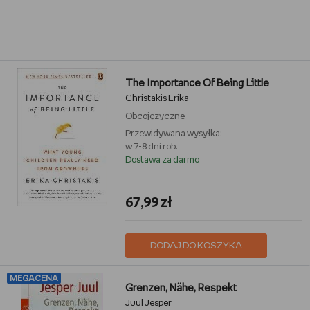
The Importance Of Being Little
Christakis Erika
Obcojęzyczne
Przewidywana wysyłka:
w 7-8 dni rob.
Dostawa za darmo
67,99 zł
DODAJ DO KOSZYKA
MEGACENA
Grenzen, Nähe, Respekt
Juul Jesper