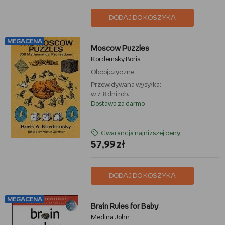
DODAJ DO KOSZYKA
MEGACENA
Moscow Puzzles
Kordemsky Boris
Obcojęzyczne
Przewidywana wysyłka:
w 7-8 dni rob.
Dostawa za darmo
Gwarancja najniższej ceny
57,99 zł
DODAJ DO KOSZYKA
MEGACENA
Brain Rules for Baby
Medina John