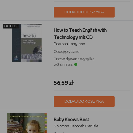
DODAJ DO KOSZYKA
OUTLET
How to Teach English with
Technology mit CD
Pearson Longman
Obcojęzyczne
Przewidywana wysyłka:
w 3 dni rob.
56,59 zł
DODAJ DO KOSZYKA
Baby Knows Best
Solomon Deborah Carlisle