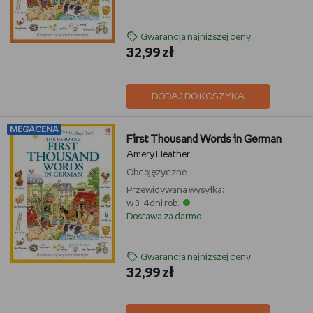
Gwarancja najniższej ceny
32,99 zł
DODAJ DO KOSZYKA
MEGACENA
First Thousand Words in German
Amery Heather
Obcojęzyczne
Przewidywana wysyłka:
w 3-4 dni rob.
Dostawa za darmo
Gwarancja najniższej ceny
32,99 zł