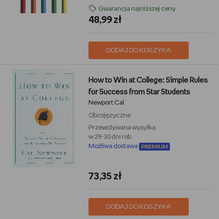
Gwarancja najniższej ceny
48,99 zł
DODAJ DO KOSZYKA
How to Win at College: Simple Rules
for Success from Star Students
Newport Cal
Obcojęzyczne
Przewidywana wysyłka:
w 29-30 dni rob.
Możliwa dostawa
73,35 zł
DODAJ DO KOSZYKA