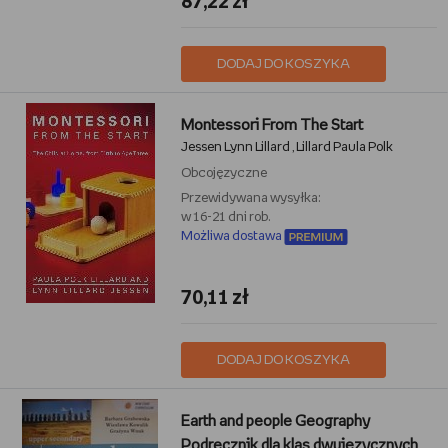
87,22 zł
DODAJ DO KOSZYKA
Montessori From The Start
Jessen Lynn Lillard
Lillard Paula Polk
,
Obcojęzyczne
Przewidywana wysyłka:
w 16-21 dni rob.
Możliwa dostawa
70,11 zł
DODAJ DO KOSZYKA
Earth and people Geography
Podrecznik dla klas dwujezycznych