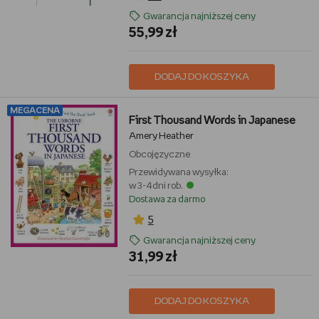
Gwarancja najniższej ceny
55,99 zł
DODAJ DO KOSZYKA
MEGACENA
First Thousand Words in Japanese
Amery Heather
Obcojęzyczne
Przewidywana wysyłka:
w 3-4 dni rob.
Dostawa za darmo
5
Gwarancja najniższej ceny
31,99 zł
DODAJ DO KOSZYKA