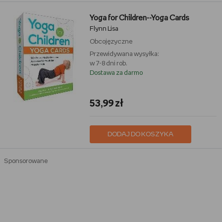
Yoga for Children--Yoga Cards
Flynn Lisa
Obcojęzyczne
Przewidywana wysyłka:
w 7-8 dni rob.
Dostawa za darmo
53,99 zł
DODAJ DO KOSZYKA
Sponsorowane