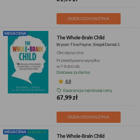
DODAJ DO KOSZYKA
MEGACENA
The Whole-Brain Child
Bryson Tina Payne
Siegel Daniel J.
,
Obcojęzyczne
Przewidywana wysyłka:
w 7-8 dni rob.
Dostawa za darmo
4,8
Gwarancja najniższej ceny
67,99 zł
DODAJ DO KOSZYKA
MEGACENA
The Whole-Brain Child