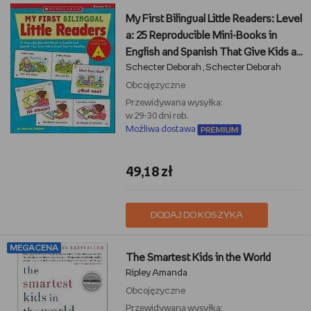
My First Bilingual Little Readers: Level
a: 25 Reproducible Mini-Books in
English and Spanish That Give Kids a
Schecter Deborah
Schecter Deborah
Great Start in Reading
,
Obcojęzyczne
Przewidywana wysyłka:
w 29-30 dni rob.
Możliwa dostawa
49,18 zł
DODAJ DO KOSZYKA
MEGACENA
The Smartest Kids in the World
Ripley Amanda
Obcojęzyczne
Przewidywana wysyłka: