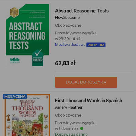
Abstract Reasoning Tests
How2become
Obcojęzyczne
Przewidywana wysyłka:
w 29-30 dni rob.
Możliwa dostawa
62,83 zł
DODAJ DO KOSZYKA
MEGACENA
First Thousand Words in Spanish
Amery Heather
Obcojęzyczne
Przewidywana wysyłka:
w 1 dzień rob.
Dostawa za darmo