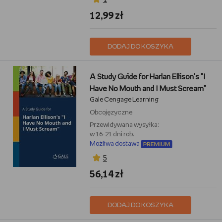
12,99 zł
DODAJ DO KOSZYKA
A Study Guide for Harlan Ellison's "I
Have No Mouth and I Must Scream"
Gale Cengage Learning
Obcojęzyczne
Przewidywana wysyłka:
w 16-21 dni rob.
Możliwa dostawa
5
56,14 zł
DODAJ DO KOSZYKA