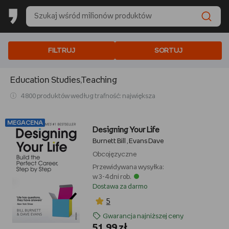
FILTRUJ
SORTUJ
Education Studies,Teaching
4 800 produktów według trafność: największa
MEGACENA
Designing Your Life
Burnett Bill
Evans Dave
,
Obcojęzyczne
Przewidywana wysyłka:
w 3-4 dni rob.
Dostawa za darmo
5
Gwarancja najniższej ceny
51,99 zł