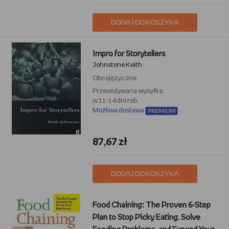
DODAJ DO KOSZYKA
Impro for Storytellers
Johnstone Keith
Obcojęzyczne
Przewidywana wysyłka:
w 11-14 dni rob.
Możliwa dostawa
87,67 zł
DODAJ DO KOSZYKA
Food Chaining: The Proven 6-Step
Plan to Stop Picky Eating, Solve