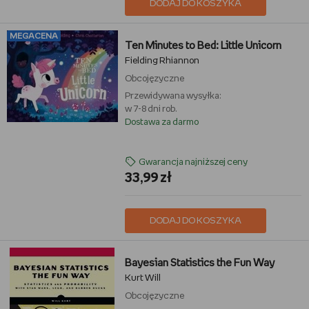
DODAJ DO KOSZYKA
MEGACENA
Ten Minutes to Bed: Little Unicorn
Fielding Rhiannon
Obcojęzyczne
Przewidywana wysyłka:
w 7-8 dni rob.
Dostawa za darmo
Gwarancja najniższej ceny
33,99 zł
DODAJ DO KOSZYKA
Bayesian Statistics the Fun Way
Kurt Will
Obcojęzyczne