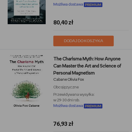
Możliwa dostawa
80,40 zł
DODAJ DO KOSZYKA
The Charisma Myth: How Anyone
Can Master the Art and Science of
Personal Magnetism
Cabane Olivia Fox
Obcojęzyczne
Przewidywana wysyłka:
w 29-30 dni rob.
Możliwa dostawa
76,93 zł