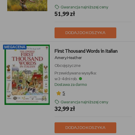
Gwarancja najniższej ceny
51,99 zł
DODAJ DO KOSZYKA
MEGACENA
First Thousand Words in Italian
Amery Heather
Obcojęzyczne
Przewidywana wysyłka:
w 3-4 dni rob.
Dostawa za darmo
5
Gwarancja najniższej ceny
32,99 zł
DODAJ DO KOSZYKA