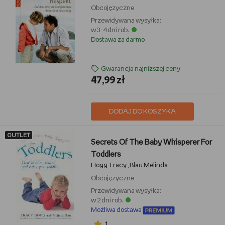
Obcojęzyczne
Przewidywana wysyłka:
w 3-4 dni rob.
Dostawa za darmo
Gwarancja najniższej ceny
47,99 zł
DODAJ DO KOSZYKA
OUTLET
Secrets Of The Baby Whisperer For
Toddlers
Hogg Tracy
Blau Melinda
,
Obcojęzyczne
Przewidywana wysyłka:
w 2 dni rob.
Możliwa dostawa
1