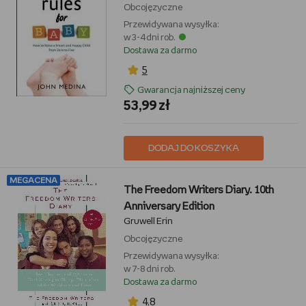
Obcojęzyczne
Przewidywana wysyłka:
w 3-4 dni rob.
Dostawa za darmo
5
Gwarancja najniższej ceny
53,99 zł
DODAJ DO KOSZYKA
MEGACENA
The Freedom Writers Diary. 10th
Anniversary Edition
Gruwell Erin
Obcojęzyczne
Przewidywana wysyłka:
w 7-8 dni rob.
Dostawa za darmo
4,8