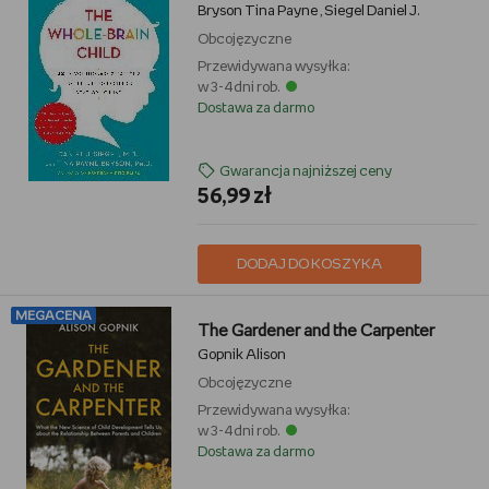
Bryson Tina Payne
Siegel Daniel J.
,
Obcojęzyczne
Przewidywana wysyłka:
w 3-4 dni rob.
Dostawa za darmo
Gwarancja najniższej ceny
56,99 zł
DODAJ DO KOSZYKA
MEGACENA
The Gardener and the Carpenter
Gopnik Alison
Obcojęzyczne
Przewidywana wysyłka:
w 3-4 dni rob.
Dostawa za darmo