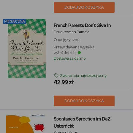
DODAJ DO KOSZYKA
MEGACENA
French Parents Don't Give In
Druckerman Pamela
Obcojęzyczne
Przewidywana wysyłka:
w 3-4 dni rob.
Dostawa za darmo
Gwarancja najniższej ceny
42,99 zł
DODAJ DO KOSZYKA
Spontanes Sprechen im DaZ-
Unterricht
Kronisch Inge