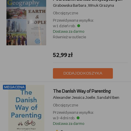
Grabowska Barbara
Wnuk Grazyna
,
Obcojęzyczne
Przewidywana wysyłka:
w 1 dzień rob.
Dostawa za darmo
Również w outlecie
52,99 zł
DODAJ DO KOSZYKA
MEGACENA
The Danish Way of Parenting
Alexander Jessica Joelle
Sandahl Iben
,
Obcojęzyczne
Przewidywana wysyłka:
w 3-4 dni rob.
Dostawa za darmo