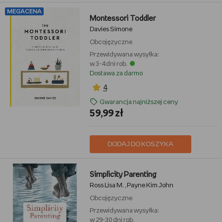
MEGACENA
Montessori Toddler
Davies Simone
Obcojęzyczne
Przewidywana wysyłka:
w 3-4 dni rob.
Dostawa za darmo
4
Gwarancja najniższej ceny
59,99 zł
DODAJ DO KOSZYKA
Simplicity Parenting
Ross Lisa M.
Payne Kim John
,
Obcojęzyczne
Przewidywana wysyłka:
w 29-30 dni rob.