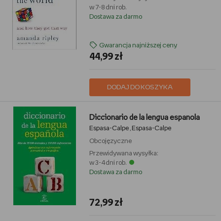
w 7-8 dni rob.
Dostawa za darmo
Gwarancja najniższej ceny
44,99 zł
DODAJ DO KOSZYKA
Diccionario de la lengua espanola
Espasa-Calpe
Espasa-Calpe
,
Obcojęzyczne
Przewidywana wysyłka:
w 3-4 dni rob.
Dostawa za darmo
72,99 zł