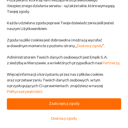
Poza plikami, które są nam niezbędne do prawidłowego
37,99 zł
i bezpiecznego działania serwisu - są także takie, które wymagają
Twojej zgody.
DODAJ DO KOSZYKA
Każda udzielona zgoda poprawi Twoje doświadczenia jeśli jesteś
naszym Użytkownikiem.
Tuesdays with Morrie: An Old Man, a
Zgoda na pliki cookies jest dobrowolna i można ją wycofać
Young Man, and Life's Greatest
w dowolnym momencie z poziomu strony „
Dostosuj zgody
”.
Lesson
Administratorem Twoich danych osobowych jest Empik S.A.
Albom Mitch
z siedzibą w Warszawie, a w niektórych przypadkach nasi
Partnerzy
.
Obcojęzyczne
Przewidywana wysyłka:
Więcej informacji o korzystaniu przez nas z plików cookies
w 16-21 dni rob.
oraz o przetwarzaniu Twoich danych osobowych, w tym
Możliwa dostawa
o przysługujących Ci uprawnieniach, znajdziesz w naszej
Polityce prywatności
.
68,40 zł
Zaakceptuj zgody
Dostosuj zgody
DODAJ DO KOSZYKA
Start
Kategorie
Koszyk
Ulubione
Konto