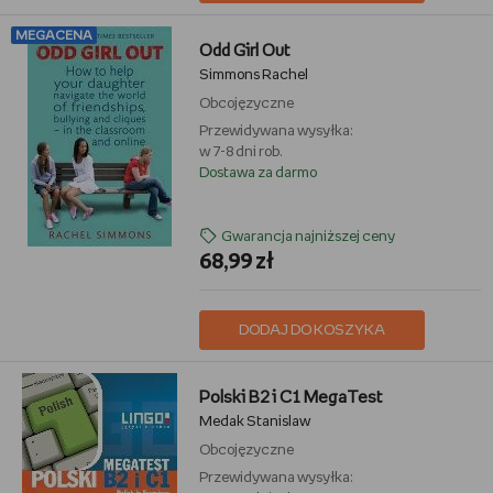
MEGACENA
Odd Girl Out
Simmons Rachel
Obcojęzyczne
Przewidywana wysyłka:
w 7-8 dni rob.
Dostawa za darmo
Gwarancja najniższej ceny
68,99 zł
DODAJ DO KOSZYKA
Polski B2 i C1 MegaTest
Medak Stanislaw
Obcojęzyczne
Przewidywana wysyłka: