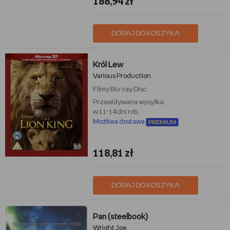
188,94 zł
DODAJ DO KOSZYKA
Król Lew
Various Production
Filmy
Blu-ray Disc
Przewidywana wysyłka:
w 11-14 dni rob.
Możliwa dostawa
118,81 zł
DODAJ DO KOSZYKA
Pan (steelbook)
Wright Joe