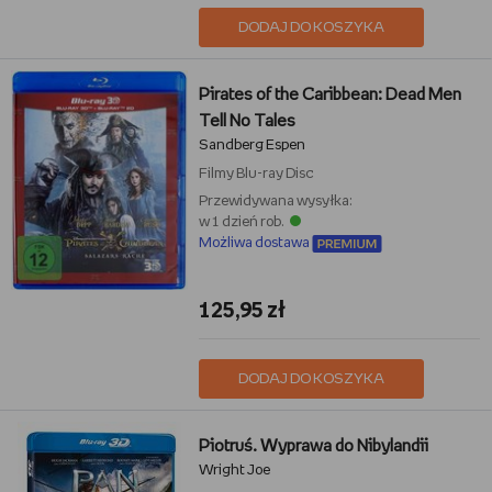
DODAJ DO KOSZYKA
Pirates of the Caribbean: Dead Men
Tell No Tales
Sandberg Espen
Filmy
Blu-ray Disc
Przewidywana wysyłka:
w 1 dzień rob.
Możliwa dostawa
125,95 zł
DODAJ DO KOSZYKA
Piotruś. Wyprawa do Nibylandii
Wright Joe