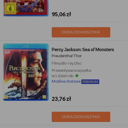
95,06 zł
DODAJ DO KOSZYKA
Percy Jackson: Sea of Monsters
Freudenthal Thor
Filmy
Blu-ray Disc
Przewidywana wysyłka:
w 1 dzień rob.
Możliwa dostawa
23,76 zł
DODAJ DO KOSZYKA