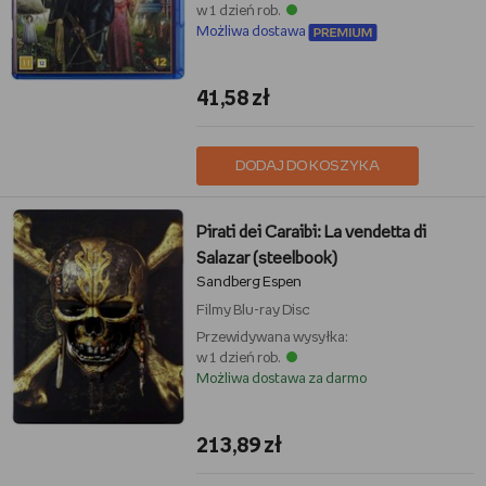
w 1 dzień rob.
Możliwa dostawa
41,58 zł
DODAJ DO KOSZYKA
Pirati dei Caraibi: La vendetta di
Salazar (steelbook)
Sandberg Espen
Filmy
Blu-ray Disc
Przewidywana wysyłka:
w 1 dzień rob.
Możliwa dostawa za darmo
213,89 zł