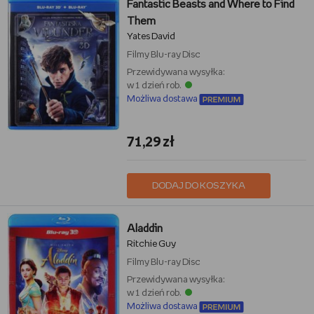
Fantastic Beasts and Where to Find
Them
Yates David
Filmy
Blu-ray Disc
Przewidywana wysyłka:
w 1 dzień rob.
Możliwa dostawa
71,29 zł
DODAJ DO KOSZYKA
Aladdin
Ritchie Guy
Filmy
Blu-ray Disc
Przewidywana wysyłka:
w 1 dzień rob.
Możliwa dostawa