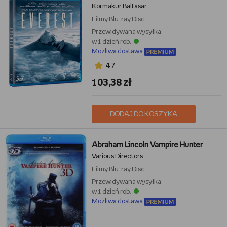
Kormakur Baltasar
Filmy
Blu-ray Disc
Przewidywana wysyłka:
w 1 dzień rob.
Możliwa dostawa
4,7
103,38 zł
DODAJ DO KOSZYKA
Abraham Lincoln Vampire Hunter
Various Directors
Filmy
Blu-ray Disc
Przewidywana wysyłka:
w 1 dzień rob.
Możliwa dostawa