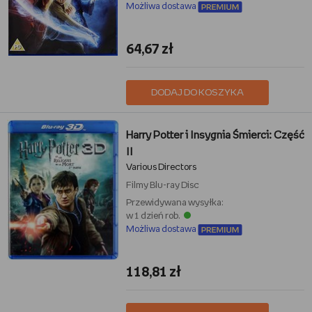
Możliwa dostawa
64,67 zł
DODAJ DO KOSZYKA
Harry Potter i Insygnia Śmierci: Część
II
Various Directors
Filmy
Blu-ray Disc
Przewidywana wysyłka:
w 1 dzień rob.
Możliwa dostawa
118,81 zł