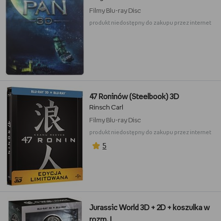
Filmy
Blu-ray Disc
produkt niedostępny do zakupu przez internet
47 Roninów (Steelbook) 3D
Rinsch Carl
Filmy
Blu-ray Disc
produkt niedostępny do zakupu przez internet
5
Jurassic World 3D + 2D + koszulka w
rozm. L