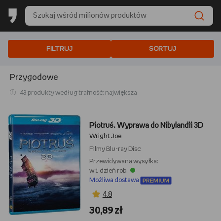
FILTRUJ
SORTUJ
Przygodowe
43 produkty według trafność: największa
Piotruś. Wyprawa do Nibylandii 3D
Wright Joe
Filmy
Blu-ray Disc
Przewidywana wysyłka:
w 1 dzień rob.
Możliwa dostawa
4,8
30,89 zł