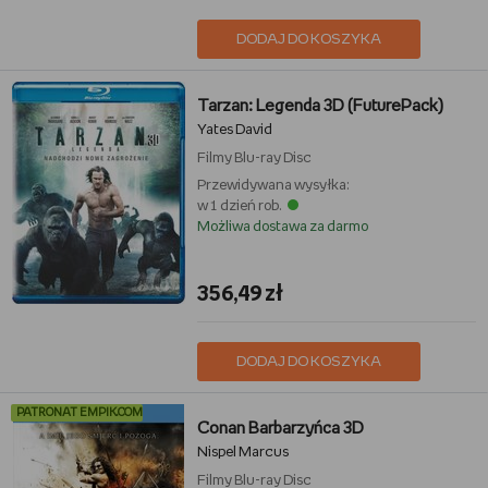
DODAJ DO KOSZYKA
Tarzan: Legenda 3D (FuturePack)
Yates David
Filmy
Blu-ray Disc
Przewidywana wysyłka:
w 1 dzień rob.
Możliwa dostawa za darmo
356,49 zł
DODAJ DO KOSZYKA
PATRONAT EMPIK.COM
Conan Barbarzyńca 3D
Nispel Marcus
Filmy
Blu-ray Disc