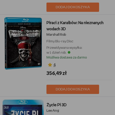
DODAJ DO KOSZYKA
Piraci z Karaibów: Na nieznanych
wodach 3D
Marshall Rob
Filmy
Blu-ray Disc
Przewidywana wysyłka:
w 1 dzień rob.
Możliwa dostawa za darmo
4
356,49 zł
DODAJ DO KOSZYKA
Życie Pi 3D
Lee Ang