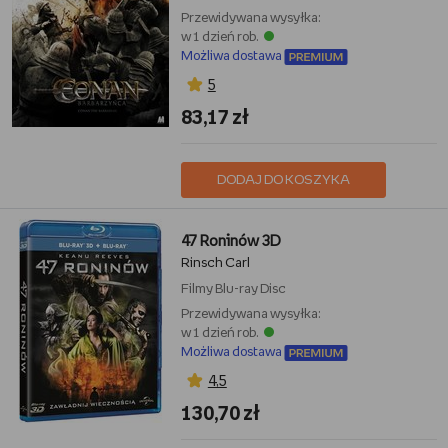
Przewidywana wysyłka:
w 1 dzień rob.
Możliwa dostawa
5
83,17 zł
DODAJ DO KOSZYKA
47 Roninów 3D
Rinsch Carl
Filmy
Blu-ray Disc
Przewidywana wysyłka:
w 1 dzień rob.
Możliwa dostawa
4,5
130,70 zł