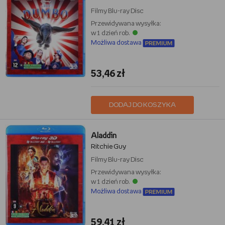
Filmy
Blu-ray Disc
Przewidywana wysyłka:
w 1 dzień rob.
Możliwa dostawa
53,46 zł
DODAJ DO KOSZYKA
Aladdin
Ritchie Guy
Filmy
Blu-ray Disc
Przewidywana wysyłka:
w 1 dzień rob.
Możliwa dostawa
59,41 zł