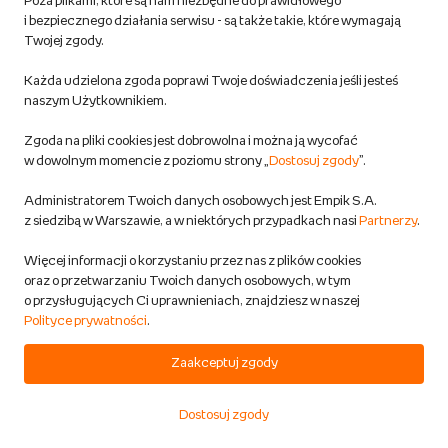
Poza plikami, które są nam niezbędne do prawidłowego
Pomysły na prezent
i bezpiecznego działania serwisu - są także takie, które wymagają
Twojej zgody.
Prezenty dla…
Każda udzielona zgoda poprawi Twoje doświadczenia jeśli jesteś
Okazje
naszym Użytkownikiem.
Popularne zapytania
Zgoda na pliki cookies jest dobrowolna i można ją wycofać
w dowolnym momencie z poziomu strony „
Dostosuj zgody
”.
Często wyszukiwane
Administratorem Twoich danych osobowych jest Empik S.A.
Strefy
z siedzibą w Warszawie, a w niektórych przypadkach nasi
Partnerzy
.
Prezenty
Więcej informacji o korzystaniu przez nas z plików cookies
oraz o przetwarzaniu Twoich danych osobowych, w tym
Popularne zabawki
o przysługujących Ci uprawnieniach, znajdziesz w naszej
Polityce prywatności
.
Polecane marki
Zaakceptuj zgody
Popularne marki
O nas
Przeczytaj więcej o…
Dostosuj zgody
Start
Kategorie
Koszyk
Ulubione
Konto
Magazyn online