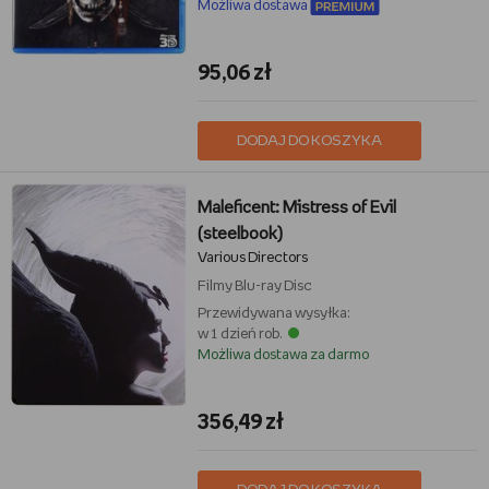
Możliwa dostawa
95,06 zł
DODAJ DO KOSZYKA
Maleficent: Mistress of Evil
(steelbook)
Various Directors
Filmy
Blu-ray Disc
Przewidywana wysyłka:
w 1 dzień rob.
Możliwa dostawa za darmo
356,49 zł