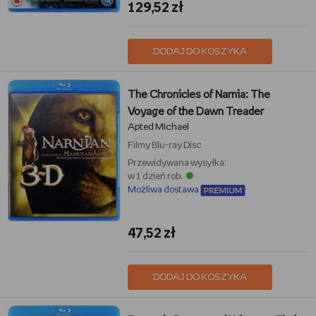
129,52 zł
DODAJ DO KOSZYKA
The Chronicles of Narnia: The
Voyage of the Dawn Treader
Apted Michael
Filmy
Blu-ray Disc
Przewidywana wysyłka:
w 1 dzień rob.
Możliwa dostawa
47,52 zł
DODAJ DO KOSZYKA