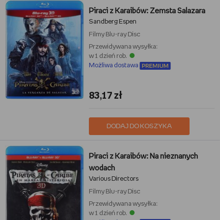
Piraci z Karaibów: Zemsta Salazara
Sandberg Espen
Filmy
Blu-ray Disc
Przewidywana wysyłka:
w 1 dzień rob.
Możliwa dostawa
83,17 zł
DODAJ DO KOSZYKA
Piraci z Karaibów: Na nieznanych
wodach
Various Directors
Filmy
Blu-ray Disc
Przewidywana wysyłka:
w 1 dzień rob.