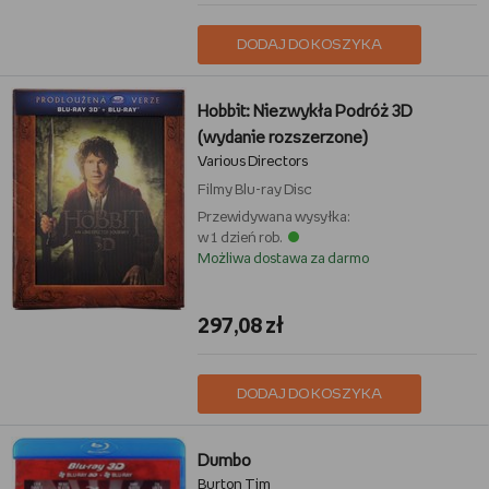
DODAJ DO KOSZYKA
Hobbit: Niezwykła Podróż 3D
(wydanie rozszerzone)
Various Directors
Filmy
Blu-ray Disc
Przewidywana wysyłka:
w 1 dzień rob.
Możliwa dostawa za darmo
297,08 zł
DODAJ DO KOSZYKA
Dumbo
Burton Tim