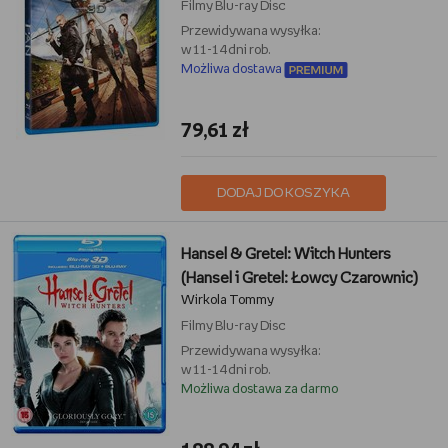
Filmy
Blu-ray Disc
Przewidywana wysyłka:
w 11-14 dni rob.
Możliwa dostawa
79,61 zł
DODAJ DO KOSZYKA
Hansel & Gretel: Witch Hunters
(Hansel i Gretel: Łowcy Czarownic)
Wirkola Tommy
Filmy
Blu-ray Disc
Przewidywana wysyłka:
w 11-14 dni rob.
Możliwa dostawa za darmo