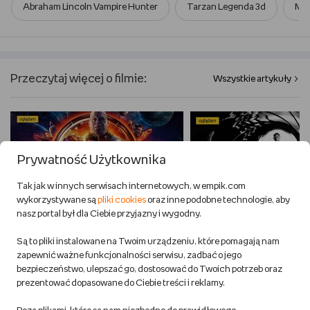
Abraham Lincoln Vampire Hunter
Tarzan Legenda 3d
Mal
Przeczytaj więcej o filmie:
Wszystkie artykuły
Prywatność Użytkownika
Tak jak w innych serwisach internetowych, w empik.com
wykorzystywane są
pliki cookies
oraz inne podobne technologie, aby
Jak oglądać filmy Marvela? Kolejność
James Bond – kolejność 
nasz portal był dla Ciebie przyjazny i wygodny.
filmów MCU
filmów z Agentem 007 po 
Są to pliki instalowane na Twoim urządzeniu, które pomagają nam
zapewnić ważne funkcjonalności serwisu, zadbać o jego
bezpieczeństwo, ulepszać go, dostosować do Twoich potrzeb oraz
prezentować dopasowane do Ciebie treści i reklamy.
Prezenty