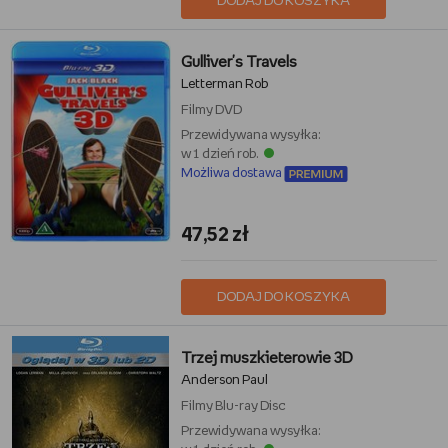
DODAJ DO KOSZYKA
Gulliver's Travels
Letterman Rob
Filmy
DVD
Przewidywana wysyłka:
w 1 dzień rob.
Możliwa dostawa
47,52 zł
DODAJ DO KOSZYKA
Trzej muszkieterowie 3D
Anderson Paul
Filmy
Blu-ray Disc
Przewidywana wysyłka: