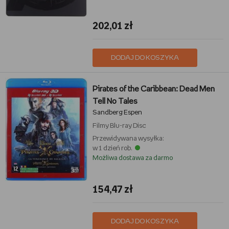
202,01 zł
DODAJ DO KOSZYKA
Pirates of the Caribbean: Dead Men
Tell No Tales
Sandberg Espen
Filmy
Blu-ray Disc
Przewidywana wysyłka:
w 1 dzień rob.
Możliwa dostawa za darmo
154,47 zł
DODAJ DO KOSZYKA