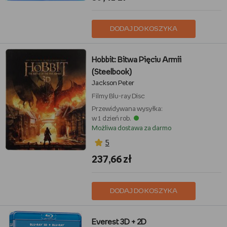
DODAJ DO KOSZYKA
Hobbit: Bitwa Pięciu Armii
(Steelbook)
Jackson Peter
Filmy
Blu-ray Disc
Przewidywana wysyłka:
w 1 dzień rob.
Możliwa dostawa za darmo
5
237,66 zł
DODAJ DO KOSZYKA
Everest 3D + 2D