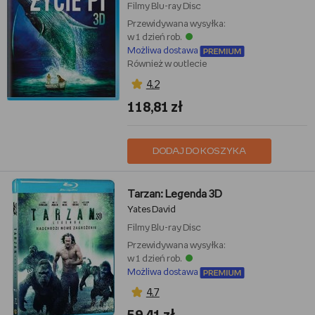
Filmy
Blu-ray Disc
Przewidywana wysyłka:
w 1 dzień rob.
Możliwa dostawa
Również w outlecie
4,2
118,81 zł
DODAJ DO KOSZYKA
Tarzan: Legenda 3D
Yates David
Filmy
Blu-ray Disc
Przewidywana wysyłka:
w 1 dzień rob.
Możliwa dostawa
4,7