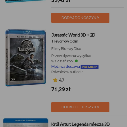
59,41 zł
DODAJ DO KOSZYKA
Jurassic World 3D + 2D
Trevorrow Colin
Filmy
Blu-ray Disc
Przewidywana wysyłka:
w 1 dzień rob.
Możliwa dostawa
Również w outlecie
4,7
71,29 zł
DODAJ DO KOSZYKA
Król Artur: Legenda miecza 3D