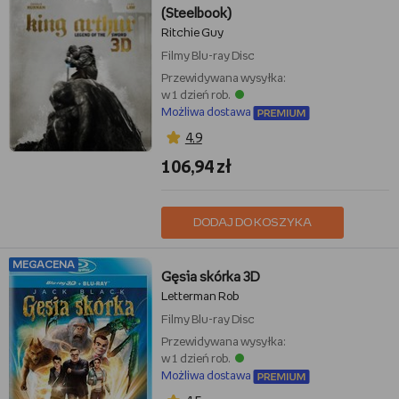
(Steelbook)
Ritchie Guy
Filmy
Blu-ray Disc
Przewidywana wysyłka:
w 1 dzień rob.
Możliwa dostawa
4,9
106,94 zł
DODAJ DO KOSZYKA
MEGACENA
Gęsia skórka 3D
Letterman Rob
Filmy
Blu-ray Disc
Przewidywana wysyłka:
w 1 dzień rob.
Możliwa dostawa