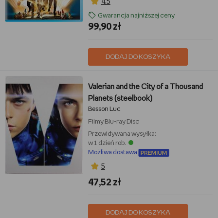
4,5
Gwarancja najniższej ceny
99,90 zł
DODAJ DO KOSZYKA
Valerian and the City of a Thousand
Planets (steelbook)
Besson Luc
Filmy
Blu-ray Disc
Przewidywana wysyłka:
w 1 dzień rob.
Możliwa dostawa
5
47,52 zł
DODAJ DO KOSZYKA