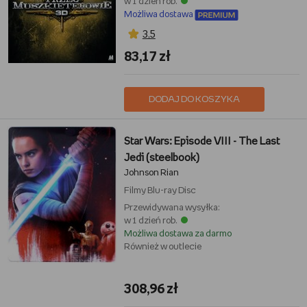
w 1 dzień rob.
Możliwa dostawa
3,5
83,17 zł
DODAJ DO KOSZYKA
Star Wars: Episode VIII - The Last
Jedi (steelbook)
Johnson Rian
Filmy
Blu-ray Disc
Przewidywana wysyłka:
w 1 dzień rob.
Możliwa dostawa za darmo
Również w outlecie
308,96 zł