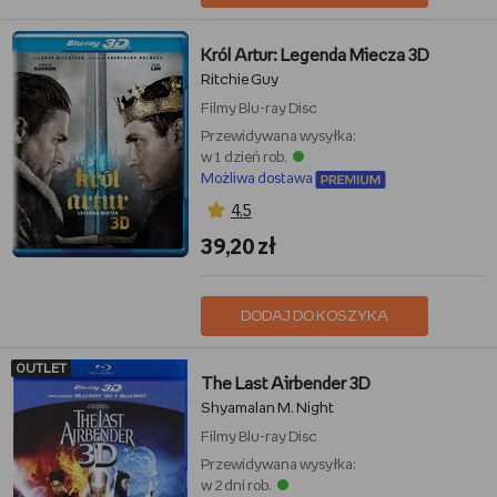
Król Artur: Legenda Miecza 3D
Ritchie Guy
Filmy
Blu-ray Disc
Przewidywana wysyłka:
w 1 dzień rob.
Możliwa dostawa
4,5
39,20 zł
DODAJ DO KOSZYKA
OUTLET
The Last Airbender 3D
Shyamalan M. Night
Filmy
Blu-ray Disc
Przewidywana wysyłka:
w 2 dni rob.