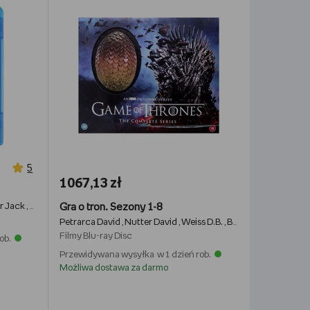
5
1067,13 zł
r Jack
arca David
Marshall Neil
Sapochnik Miguel
Gra o tron. Sezony 1-8
Podeswa Jeremy
Minahan Daniel
Taylor Alan
Nutter David
Weiss D.B.
Benioff David
Patten Timo
,
,
,
,
,
,
,
,
,
,
Petrarca David
Nutter David
Weiss D.B.
Benioff David
Kirk B
,
,
,
,
Filmy
Blu-ray Disc
ob.
Przewidywana wysyłka w 1 dzień rob.
Możliwa dostawa za darmo