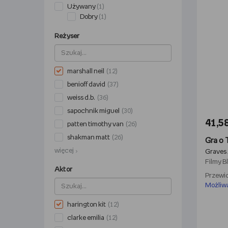
Używany
(1)
Dobry
(1)
Reżyser
marshall neil
(12)
benioff david
(37)
weiss d.b.
(36)
sapochnik miguel
(30)
41,58
patten timothy van
(26)
shakman matt
(26)
Gra o 
więcej
Graves
Filmy
B
Aktor
Przewid
Możliw
harington kit
(12)
clarke emilia
(12)