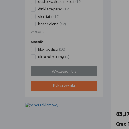
coster-waldau nikolaj
(12)
dinklage peter
(12)
glen iain
(12)
headey lena
(12)
więcej
Nośnik
blu-ray disc
(10)
ultra hd blu-ray
(2)
Wyczyść filtry
Pokaż wyniki
83,17
Gra o 