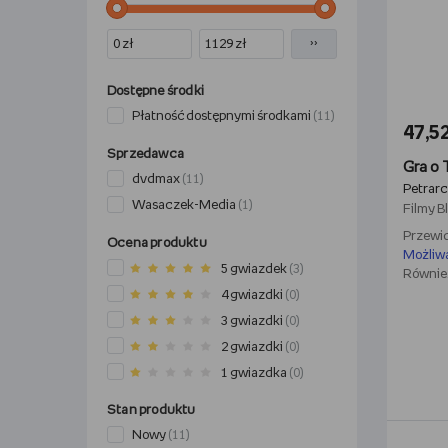
››
Dostępne środki
Płatność dostępnymi środkami
(11)
47,52
Sprzedawca
Gra o 
dvdmax
(11)
Petrarc
Wasaczek-Media
(1)
Filmy
B
Przewid
Ocena produktu
Możliw
5 gwiazdek
(3)
Również
4 gwiazdki
(0)
3 gwiazdki
(0)
2 gwiazdki
(0)
1 gwiazdka
(0)
Stan produktu
Nowy
(11)