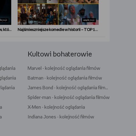
Najstraszniejsze horrory - TOP 10 filmów, które mrożą krew w żyłach!
Najśmieszniejsze komedie w historii – TOP 10 filmów, które bawią do łez
Kultowi bohaterowie
glądania
Marvel - kolejność oglądania filmów
glądania
Batman - kolejność oglądania filmów
lądania
James Bond - kolejność oglądania filmów
Spider-man - kolejność oglądania filmów
ia
X-Men - kolejność oglądania
a
Indiana Jones - kolejność filmów