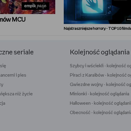
filmów MCU
czne seriale
Kolejność oglądania
 się
Szybcy i wściekli - kolejność o
ancerni i pies
Piraci z Karaibów - kolejność o
cy
Gwiezdne wojny - kolejność og
iększa niż życie
Minionki - kolejność oglądania
cja
Halloween - kolejność oglądan
Obecność - kolejność oglądani