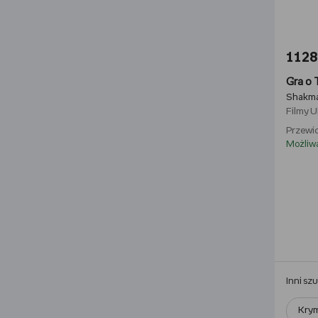
1128,
Gra o 
Shakma
Filmy
U
Przewid
Możliw
Inni sz
Krym