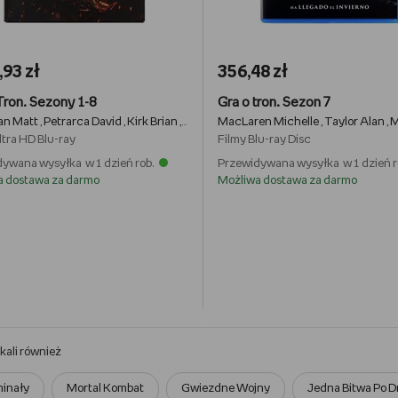
93 zł
356,48 zł
Tron. Sezony 1-8
Gra o tron. Sezon 7
n Matt
Petrarca David
Kirk Brian
Benioff David
MacLaren Michelle
Podeswa Jeremy
Taylor Alan
Marshall 
Ma
,
,
,
,
,
,
,
ltra HD Blu-ray
Filmy
Blu-ray Disc
ywana wysyłka w 1 dzień rob.
Przewidywana wysyłka w 1 dzień r
a dostawa za darmo
Możliwa dostawa za darmo
ukali również
inały
Mortal Kombat
Gwiezdne Wojny
Jedna Bitwa Po D