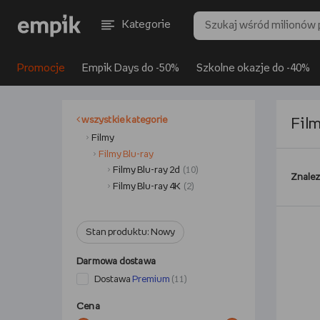
Kategorie
Promocje
Empik Days do -50%
Szkolne okazje do -40%
wszystkie kategorie
Film
Filmy
Filmy Blu-ray
Filmy Blu-ray 2d
(10)
Znalez
Filmy Blu-ray 4K
(2)
Stan produktu: Nowy
Darmowa dostawa
Dostawa
Premium
(11)
Cena