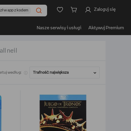
Zaloguj się
0zł w app z kodem
Nasze serwisy i usługi
Aktywuj Premium
all neil
rtuj według: