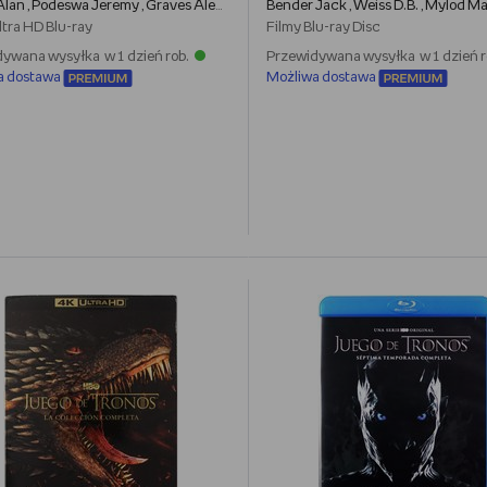
Alan
Podeswa Jeremy
Graves Alex
Sapochnik Miguel
Bender Jack
Patten Timothy van
Weiss D.B.
Mylod M
,
,
,
,
,
,
,
ltra HD Blu-ray
Filmy
Blu-ray Disc
ywana wysyłka w 1 dzień rob.
Przewidywana wysyłka w 1 dzień r
a dostawa
Możliwa dostawa