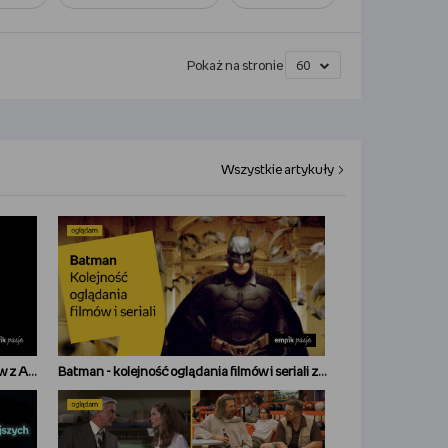
Pokaż na stronie
Wszystkie artykuły
James Bond – kolejność oglądania filmów z Agentem 007 po kolei
Batman - kolejność oglądania filmów i seriali z Uniwersum DC