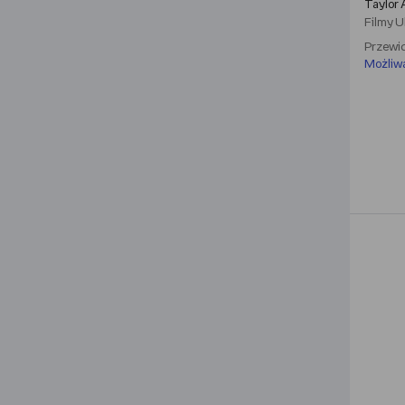
Taylor 
Filmy
U
Przewid
Możliw