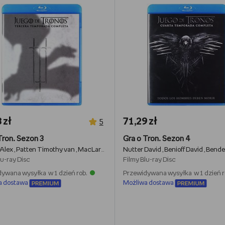
 zł
71,29 zł
5
Tron. Sezon 3
Gra o Tron. Sezon 4
 Alex
Patten Timothy van
MacLaren Michelle
Nutter David
Weiss D.B.
Benioff David
Bender Jack
Bende
Petr
,
,
,
,
,
,
,
lu-ray Disc
Filmy
Blu-ray Disc
ywana wysyłka w 1 dzień rob.
Przewidywana wysyłka w 1 dzień r
a dostawa
Możliwa dostawa