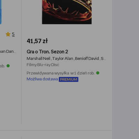
5
41,57 zł
n Daniel
Marshall Neil
Gra o Tron. Sezon 2
Graves Alex
Patten Timothy van
Mylod Mark
Petr
,
,
,
,
,
e
Benioff David
Marshall Neil
Weiss D.B.
Graves Alex
Taylor Alan
Bender Jack
Benioff David
Podeswa Jeremy
Sapochnik Miguel
Sack
P
,
,
,
,
,
,
,
,
,
,
Filmy
Blu-ray Disc
ob.
Przewidywana wysyłka w 1 dzień rob.
Możliwa dostawa