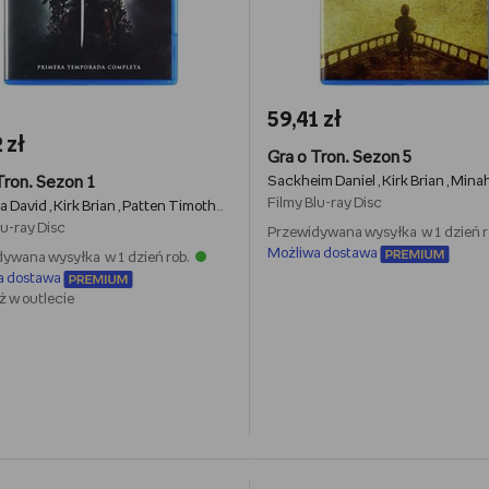
59,41 zł
 zł
Gra o Tron. Sezon 5
Tron. Sezon 1
Sackheim Daniel
Kirk Brian
Minaha
,
,
Filmy
Blu-ray Disc
a David
Kirk Brian
Patten Timothy van
Minahan Daniel
MacLaren Michell
,
,
,
,
lu-ray Disc
Przewidywana wysyłka w 1 dzień r
Możliwa dostawa
ywana wysyłka w 1 dzień rob.
a dostawa
 w outlecie