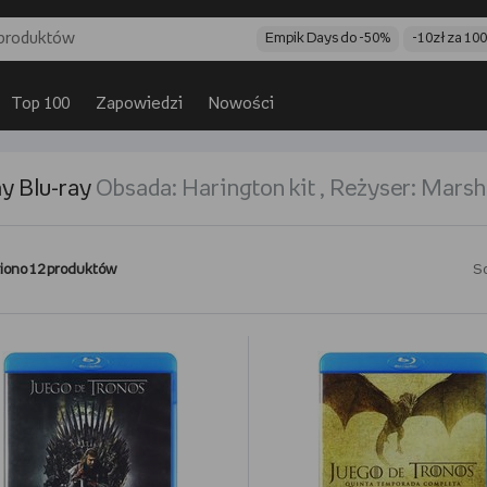
Empik Days do -50%
-10zł za 10
Top 100
Zapowiedzi
Nowości
y Blu-ray
obsada:
harington kit
,
reżyser:
marsh
iono 12 produktów
So