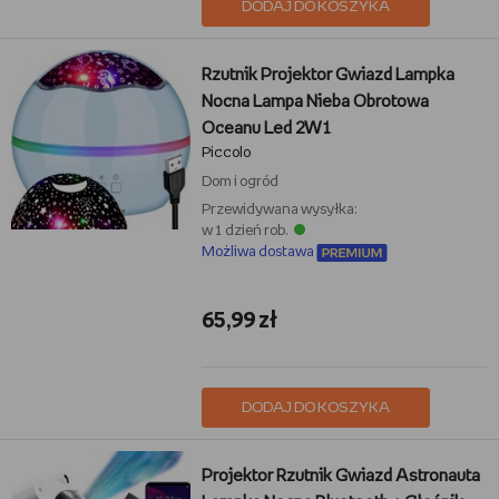
DODAJ DO KOSZYKA
Rzutnik Projektor Gwiazd Lampka
Nocna Lampa Nieba Obrotowa
Oceanu Led 2W1
Piccolo
Dom i ogród
Przewidywana wysyłka:
w 1 dzień rob.
Możliwa dostawa
65,99 zł
DODAJ DO KOSZYKA
Projektor Rzutnik Gwiazd Astronauta