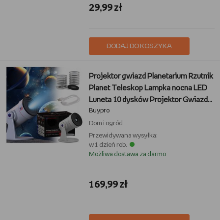
29,99 zł
DODAJ DO KOSZYKA
Projektor gwiazd Planetarium Rzutnik
Planet Teleskop Lampka nocna LED
Luneta 10 dysków Projektor Gwiazd
Buypro
Mgławic Galaktyki Kosmosu Timer
czasowy Obrót 360°
Dom i ogród
Przewidywana wysyłka:
w 1 dzień rob.
Możliwa dostawa za darmo
169,99 zł