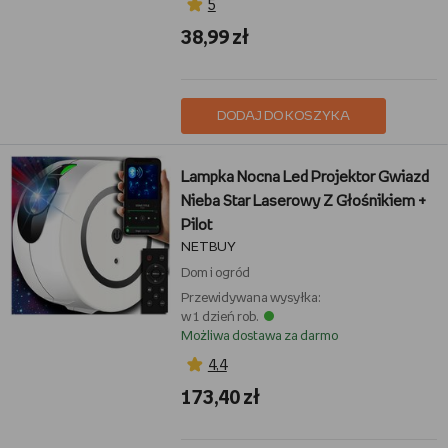
5
38,99 zł
DODAJ DO KOSZYKA
Lampka Nocna Led Projektor Gwiazd
Nieba Star Laserowy Z Głośnikiem +
Pilot
NETBUY
Dom i ogród
Przewidywana wysyłka:
w 1 dzień rob.
Możliwa dostawa za darmo
4,4
173,40 zł