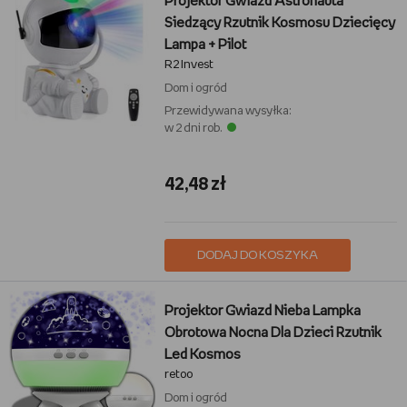
Projektor Gwiazd Astronauta
Siedzący Rzutnik Kosmosu Dziecięcy
Lampa + Pilot
R2 Invest
Dom i ogród
Przewidywana wysyłka:
w 2 dni rob.
42,48 zł
DODAJ DO KOSZYKA
Projektor Gwiazd Nieba Lampka
Obrotowa Nocna Dla Dzieci Rzutnik
Led Kosmos
retoo
Dom i ogród