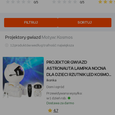
2.5-osobowa
53x54x77 cm, 4 szt.
175 x 180
0/5
0/5
Zdejmowane
pokrowce Sofa
FILTRUJ
SORTUJ
Projektory gwiazd
motyw:
kosmos
12 produktów według trafność: największa
PROJEKTOR GWIAZD
ASTRONAUTA LAMPKA NOCNA
DLA DZIECI RZUTNIK LED KOSMOS
ikonka
PILOT
Dom i ogród
Przewidywana wysyłka:
w 1 dzień rob.
Dostawa za darmo
4,7