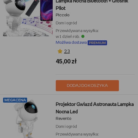
Lampka Nocna Bluetooth + Głośnik
Pilot
Piccolo
Dom i ogród
Przewidywana wysyłka:
w 1 dzień rob.
Możliwa dostawa
2,3
45,00 zł
DODAJ DO KOSZYKA
MEGACENA
Projektor Gwiazd Astronauta Lampka
Nocna Led
Revento
Dom i ogród
Przewidywana wysyłka: