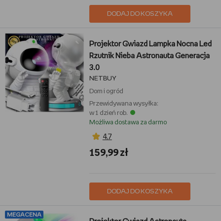
DODAJ DO KOSZYKA
Projektor Gwiazd Lampka Nocna Led
Rzutnik Nieba Astronauta Generacja
3.0
NETBUY
Dom i ogród
Przewidywana wysyłka:
w 1 dzień rob.
Możliwa dostawa za darmo
4,7
159,99 zł
DODAJ DO KOSZYKA
MEGACENA