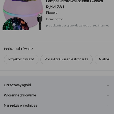
Lampa Obrotowa Rzutnik Gwiazd
Rybki 2W1
Piccolo
Dom i ogród
produkt niedostępny do zakupu przez internet
Inni szukali również
Projektor Gwiazd
Projektor Gwiazd Astronauta
Niebo Gwi
Urządzamy ogród
Wiosenne grillowanie
Narzędzia ogrodnicze