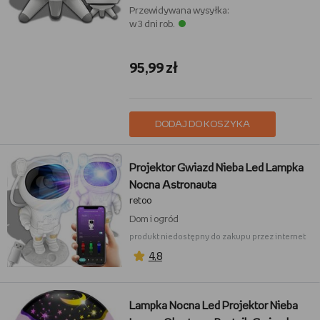
Przewidywana wysyłka:
w 3 dni rob.
95,99 zł
DODAJ DO KOSZYKA
Projektor Gwiazd Nieba Led Lampka
Nocna Astronauta
retoo
Dom i ogród
produkt niedostępny do zakupu przez internet
4,8
Lampka Nocna Led Projektor Nieba