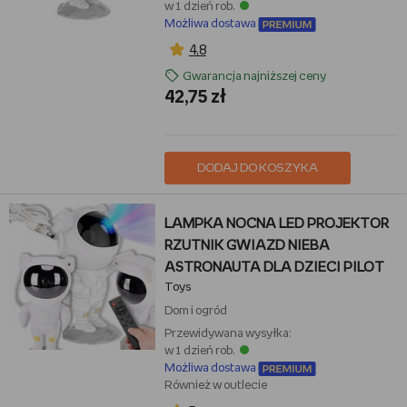
w 1 dzień rob.
Możliwa dostawa
4,8
Gwarancja najniższej ceny
42,75 zł
DODAJ DO KOSZYKA
LAMPKA NOCNA LED PROJEKTOR
RZUTNIK GWIAZD NIEBA
ASTRONAUTA DLA DZIECI PILOT
Toys
Dom i ogród
Przewidywana wysyłka:
w 1 dzień rob.
Możliwa dostawa
Również w outlecie