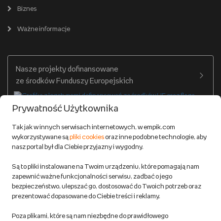
Pomoc
Karty prezentowe
Empik Selfpublishing
Biznes
Produkty cyfrowe
Cennik dostawy
Ważne informacje
Zakupy hurtowe
Dostępne środki
Warunki dostawy
Twój profil
Nasze projekty dofinansowane
Warunki dostawy do salonów Empik
ze środków Funduszy Europejskich
Formy płatności
Prywatność Użytkownika
Zwroty
Tak jak w innych serwisach internetowych, w empik.com
wykorzystywane są
pliki cookies
oraz inne podobne technologie, aby
Do 100 zł na pierwsze zakupy w aplikacji. Pobierz i
nasz portal był dla Ciebie przyjazny i wygodny.
korzystaj z kodów zniżkowych.
Reklamacje
Dowiedz się więcej
Są to pliki instalowane na Twoim urządzeniu, które pomagają nam
Regulamin empik.com
zapewnić ważne funkcjonalności serwisu, zadbać o jego
bezpieczeństwo, ulepszać go, dostosować do Twoich potrzeb oraz
prezentować dopasowane do Ciebie treści i reklamy.
Pozostałe Regulaminy Empiku
Poza plikami, które są nam niezbędne do prawidłowego