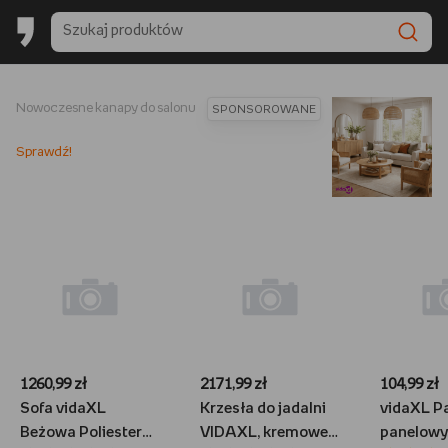
Nowoczesne kanapy do salonu
SPONSOROWANE
Sprawdź!
1260,99 zł
2171,99 zł
104,99 zł
Sofa vidaXL
Krzesła do jadalni
vidaXL P
Beżowa Poliester
VIDAXL, kremowe,
panelowy,