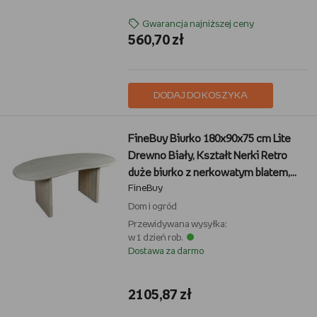
Gwarancja najniższej ceny
560,70 zł
DODAJ DO KOSZYKA
FineBuy Biurko 180x90x75 cm Lite
Drewno Biały, Kształt Nerki Retro
duże biurko z nerkowatym blatem,
FineBuy
biurko komputerowe z prawdziwego
drewna do pracy zdalnej, ręcznie
Dom i ogród
wykonany
Przewidywana wysyłka:
w 1 dzień rob.
Dostawa za darmo
2105,87 zł