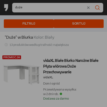
FILTRUJ
SORTUJ
"Duże"
w Biurka
kolor:
biały
13 produktów według trafność: największa
PROMOCJA
vidaXL Białe Biurko Narożne Białe
Płyta wiórowa Duże
Przechowywanie
vidaXL
Dom i ogród
Przewidywana wysyłka:
w 2 dni rob.
Dostawa za darmo