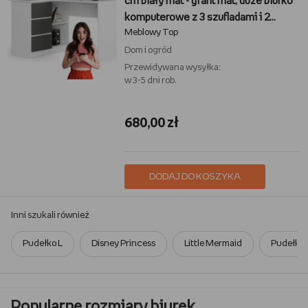
cm biały mat - grafit mat, duże biurko
komputerowe z 3 szufladami i 2
Meblowy Top
półkami, L-kształtne, laminowane,
nowoczesne, polski producent, do
Dom i ogród
biura i domu
Przewidywana wysyłka:
w 3-5 dni rob.
680,00 zł
DODAJ DO KOSZYKA
Inni szukali również
Pudełko L
Disney Princess
Little Mermaid
Pudełko
Popularne rozmiary biurek