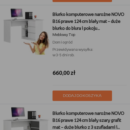
Biurko komputerowe narożne NOVO
B16 prawe 124 cm biały mat – duże
biurko do biura i pokoju
Meblowy Top
młodzieżowego, 3 szuflady na
kulkowych prowadnicach, 2 półki, blat
Dom i ogród
L, laminowane, nowoczesne i
Przewidywana wysyłka:
w 3-5 dni rob.
funkcjonalne
660,00 zł
DODAJ DO KOSZYKA
Biurko komputerowe narożne NOVO
B16 prawe 124 cm biały szary grafit
mat – duże biurko z 3 szufladami i