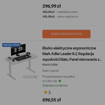
396,99 zł
400,99 zł
- najniższa cena
441,99 zł
- cena regularna
DODAJ DO KOSZYKA
MEGACENA
Biurko elektryczne ergonomiczne
Mark Adler Leader 8.2, Regulacja
wysokości blatu, Panel sterowania z
Mark Adler
pamięcią, Port USB i USB C,
Wbudowana szuflada, Uchwyty na
Dom i ogród
słuchawki i torbę, Duży zakres
Przewidywana wysyłka:
w 2 dni rob.
regulacji 72-118 cm, Blat 120x60 cm,
Dostawa za darmo
Maksymalne obciążenie 70 kg, Białe
5
696,55 zł