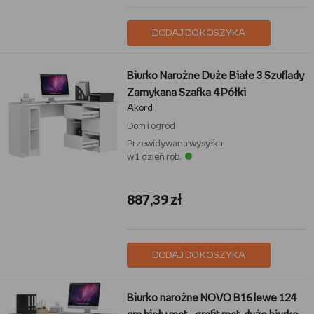
DODAJ DO KOSZYKA
Biurko Narożne Duże Białe 3 Szuflady
Zamykana Szafka 4 Półki
Akord
Dom i ogród
Przewidywana wysyłka:
w 1 dzień rob.
887,39 zł
DODAJ DO KOSZYKA
Biurko narożne NOVO B16 lewe 124