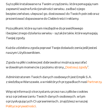
Są to pliki instalowane na Twoim urządzeniu, które pomagają nam
Regulamin empik.com
zapewnić ważne funkcjonalności serwisu, zadbać o jego
bezpieczeństwo, ulepszać go, dostosować do Twoich potrzeb oraz
prezentować dopasowane do Ciebie treści i reklamy.
Pozostałe Regulaminy Empiku
Poza plikami, które są nam niezbędne do prawidłowego
Polityka prywatności empik.com
i bezpiecznego działania serwisu - są także takie, które wymagają
Twojej zgody.
Informacje związane z Aktem o Usługach Cyfrowych i zgłaszaniem
Każda udzielona zgoda poprawi Twoje doświadczenia jeśli jesteś
produktów niebezpiecznych
naszym Użytkownikiem.
Zgoda na pliki cookies jest dobrowolna i można ją wycofać
Dostosuj zgody
w dowolnym momencie z poziomu strony „
Dostosuj zgody
”.
Polityka prywatności empik
Administratorem Twoich danych osobowych jest Empik S.A.
z siedzibą w Warszawie, a w niektórych przypadkach nasi
Partnerzy
.
Raty
Więcej informacji o korzystaniu przez nas z plików cookies
oraz o przetwarzaniu Twoich danych osobowych, w tym
Raty u partnerów Empiku
o przysługujących Ci uprawnieniach, znajdziesz w naszej
Polityce prywatności
.