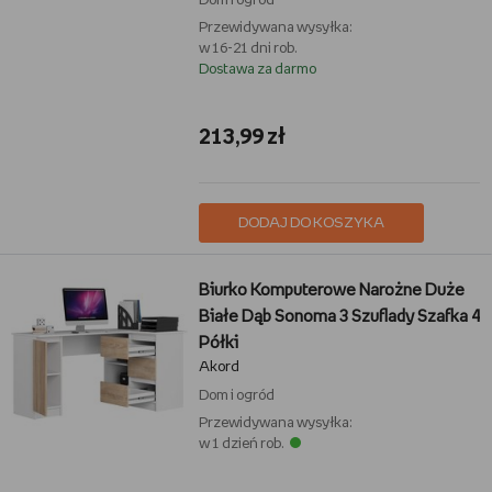
Dom i ogród
Przewidywana wysyłka:
w 16-21 dni rob.
Dostawa za darmo
213,99 zł
DODAJ DO KOSZYKA
Biurko Komputerowe Narożne Duże
Białe Dąb Sonoma 3 Szuflady Szafka 4
Półki
Akord
Dom i ogród
Przewidywana wysyłka:
w 1 dzień rob.