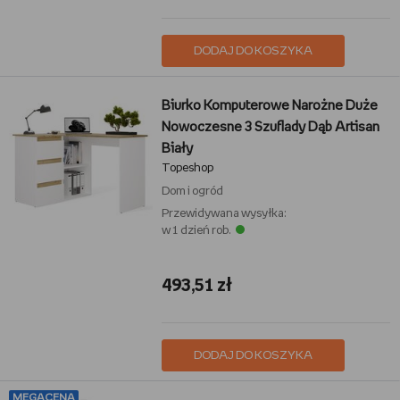
DODAJ DO KOSZYKA
Biurko Komputerowe Narożne Duże
Nowoczesne 3 Szuflady Dąb Artisan
Biały
Topeshop
Dom i ogród
Przewidywana wysyłka:
w 1 dzień rob.
493,51 zł
DODAJ DO KOSZYKA
MEGACENA