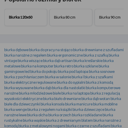
Biurka 120x60
Biurka 80 cm
Biurka 90 cm
biurka dębowe
biurka do pracy na stojąco
biurka drewniane z szufladami
biurka narożne z regałem
biurka ergonomiczne
biurka z szafką
biurka
vintage
biurka wiszące
biurka dąb artisan
biurka kreślarskie
biurka
metalowe
biurka na komputer
biurka retro
biurka szklane
biurka
gamingowe led
biurka do pokoju
biurka pod laptopa
biurka sosnowe
biurka z pochłaniaczem
biurka w salonie
biurka l
biurka z szafkami
biurka elektryczne regulowane
biurka do sypialni
biurka z komodą
biurka wysuwane
biurka dąb
biurka dla nastolatki
biurka komputerowe
narożne
biurka młodzieżowe białe
biurka na laptopa
biurka z regulacją
wysokości elektryczne
biurka biało drewniane
biurka dąb wotan
biurka
białe dla dziewczynki
biurka konsola
biurka manicure
biurka mobilne
biurka wenge
biurka z regałem na książki
biurka dziewczęce
biurka
narożne lewe
biurka olcha
biurka orzech
biurka rozkladane
biurka
rustykalne
biurka wąskie
biurka z drewnianym blatem
biurka narożne z
komodą
biurka z metalowymi nogami
biurka czarne z szufladami
biurka