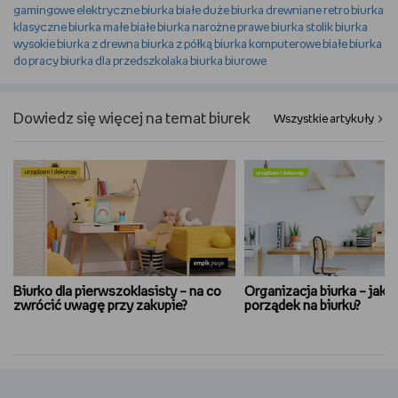
gamingowe elektryczne
biurka białe duże
biurka drewniane retro
biurka
klasyczne
biurka małe białe
biurka narożne prawe
biurka stolik
biurka
wysokie
biurka z drewna
biurka z półką
biurka komputerowe białe
biurka
do pracy
biurka dla przedszkolaka
biurka biurowe
Dowiedz się więcej na temat biurek
Wszystkie artykuły
Biurko dla pierwszoklasisty – na co
Organizacja biurka – jak 
zwrócić uwagę przy zakupie?
porządek na biurku?