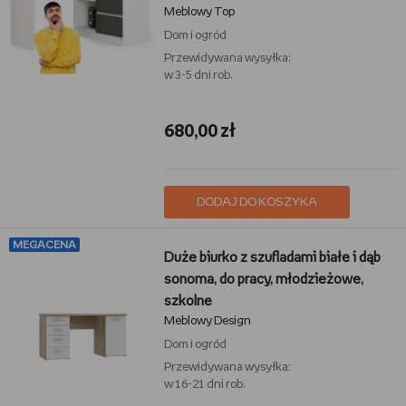
Meblowy Top
półkami, blat w kształcie L,
laminowane, nowoczesne,
Dom i ogród
ergonomiczne, idealne do biura i
Przewidywana wysyłka:
w 3-5 dni rob.
pokoju młodzieżowego
680,00 zł
DODAJ DO KOSZYKA
MEGACENA
Duże biurko z szufladami białe i dąb
sonoma, do pracy, młodzieżowe,
szkolne
Meblowy Design
Dom i ogród
Przewidywana wysyłka:
w 16-21 dni rob.