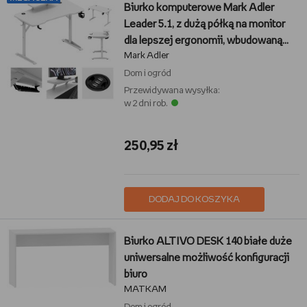
Biurko komputerowe Mark Adler
Leader 5.1, z dużą półką na monitor
dla lepszej ergonomii, wbudowaną
Mark Adler
ładowarką USB do szybkiego
ładowania, uchwytem na słuchawki i
Dom i ogród
napój dla wygody, systemem
Przewidywana wysyłka:
w 2 dni rob.
porządku kabli dla estetyki, solidną
stalową konstrukcją dla stabilności,
Biały
250,95 zł
DODAJ DO KOSZYKA
Biurko ALTIVO DESK 140 białe duże
uniwersalne możliwość konfiguracji
biuro
MATKAM