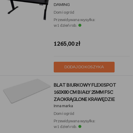
DAMING
Dom i ogród
Przewidywana wysyłka:
w 1 dzień rob.
1265,00 zł
DODAJ DO KOSZYKA
BLAT BIURKOWY FLEXISPOT
160X80 CM BIAŁY 25MM FSC
ZAOKRĄGLONE KRAWĘDZIE
Inna marka
Dom i ogród
Przewidywana wysyłka:
w 1 dzień rob.