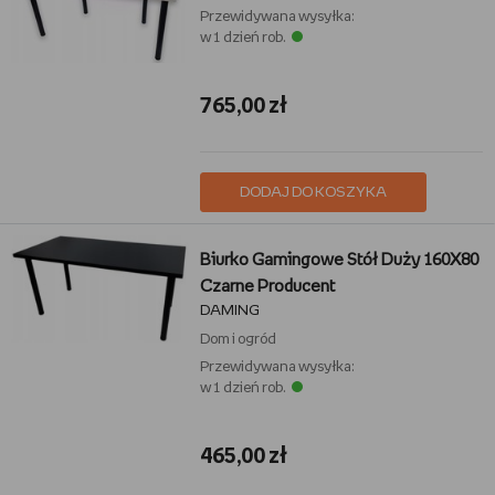
Przewidywana wysyłka:
w 1 dzień rob.
765,00 zł
DODAJ DO KOSZYKA
Biurko Gamingowe Stół Duży 160X80
Czarne Producent
DAMING
Dom i ogród
Przewidywana wysyłka:
w 1 dzień rob.
465,00 zł