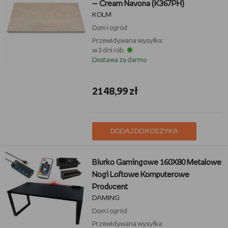
— Cream Navona (K367PH)
KOLM
Dom i ogród
Przewidywana wysyłka:
w 3 dni rob.
Dostawa za darmo
2148,99 zł
DODAJ DO KOSZYKA
Biurko Gamingowe 160X80 Metalowe
Nogi Loftowe Komputerowe
Producent
DAMING
Dom i ogród
Przewidywana wysyłka: