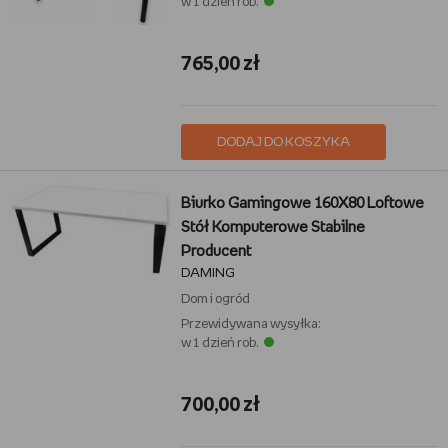
w 1 dzień rob.
765,00 zł
DODAJ DO KOSZYKA
Biurko Gamingowe 160X80 Loftowe
Stół Komputerowe Stabilne
Producent
DAMING
Dom i ogród
Przewidywana wysyłka:
w 1 dzień rob.
700,00 zł