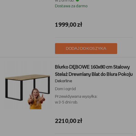
w 2 dni rob.
Dostawa za darmo
1999,00 zł
DODAJ DO KOSZYKA
Biurko DĘBOWE 160x80 cm Stalowy
Stelaż Drewniany Blat do Biura Pokoju
Dekorline
Dom i ogród
Przewidywana wysyłka:
w 3-5 dni rob.
2210,00 zł