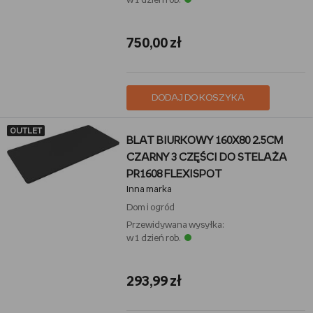
w 1 dzień rob.
750,00 zł
DODAJ DO KOSZYKA
OUTLET
BLAT BIURKOWY 160X80 2.5CM
CZARNY 3 CZĘŚCI DO STELAŻA
PR1608 FLEXISPOT
Inna marka
Dom i ogród
Przewidywana wysyłka:
w 1 dzień rob.
293,99 zł