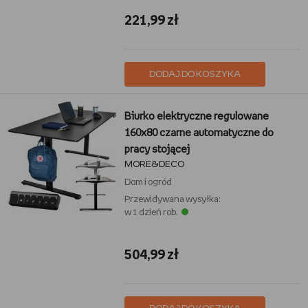
221,99 zł
DODAJ DO KOSZYKA
Biurko elektryczne regulowane
160x80 czarne automatyczne do
pracy stojącej
MORE&DECO
Dom i ogród
Przewidywana wysyłka:
w 1 dzień rob.
504,99 zł