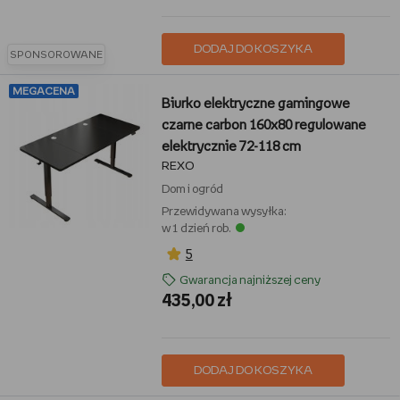
DODAJ DO KOSZYKA
SPONSOROWANE
MEGACENA
Biurko elektryczne gamingowe
czarne carbon 160x80 regulowane
elektrycznie 72-118 cm
REXO
Dom i ogród
Przewidywana wysyłka:
w 1 dzień rob.
5
Gwarancja najniższej ceny
435,00 zł
DODAJ DO KOSZYKA