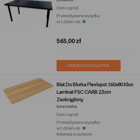
DAMING
Dom i ogród
Przewidywana wysyłka:
w 1 dzień rob.
565,00 zł
DODAJ DO KOSZYKA
Blat Do Biurka Flexispot 160x80 Klon
Laminat FSC CARB 2,5cm
Zaokrąglony
Inna marka
Dom i ogród
Przewidywana wysyłka:
w 1 dzień rob.
Również w outlecie