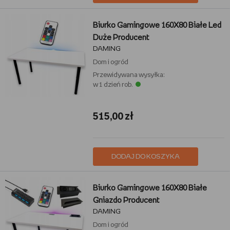
Biurko Gamingowe 160X80 Białe Led
Duże Producent
DAMING
Dom i ogród
Przewidywana wysyłka:
w 1 dzień rob.
515,00 zł
DODAJ DO KOSZYKA
Biurko Gamingowe 160X80 Białe
Gniazdo Producent
DAMING
Dom i ogród