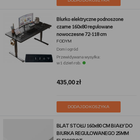
DODAJ DO KOSZYKA
Biurko elektryczne podnoszone
czarne 160x80 regulowane
nowoczesne 72-118 cm
FODYM
Dom i ogród
Przewidywana wysyłka:
w 1 dzień rob.
435,00 zł
DODAJ DO KOSZYKA
BLAT STOŁU 160x80 CM BIAŁY DO
BIURKA REGULOWANEGO 25MM