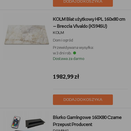
DODAJ DO KOSZYKA
KOLM Blat użytkowy HPL 160x80 cm
— Breccia Vivaldo (K594SU)
KOLM
Dom i ogród
Przewidywana wysyłka:
w 3 dni rob.
Dostawa za darmo
1982,99 zł
DODAJ DO KOSZYKA
Biurko Gamingowe 160X80 Czarne
Przepust Producent