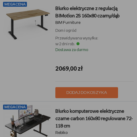
MEGACENA
Biurko elektryczne z regulacją
BIMotion 2S 160x80 czarny/dąb
BIM Furniture
Dom i ogród
Przewidywana wysyłka:
w 2 dni rob.
Dostawa za darmo
2069,00 zł
DODAJ DO KOSZYKA
MEGACENA
Biurko komputerowe elektryczne
czarne carbon 160x80 regulowane 72-
118 cm
Rebiko