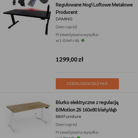
Regulowane Nogi Loftowe Metalowe
Producent
DAMING
Dom i ogród
Przewidywana wysyłka:
w 1 dzień rob.
1299,00 zł
DODAJ DO KOSZYKA
Biurko elektryczne z regulacją
BIMotion 2S 160x80 biały/dąb
BIM Furniture
Dom i ogród
Przewidywana wysyłka: