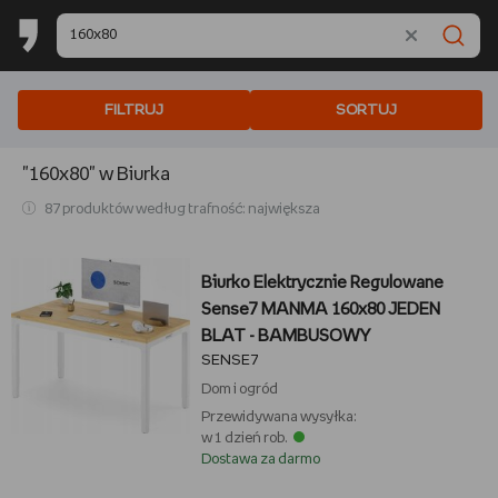
FILTRUJ
SORTUJ
"160x80"
w Biurka
87 produktów według trafność: największa
Biurko Elektrycznie Regulowane
Sense7 MANMA 160x80 JEDEN
BLAT - BAMBUSOWY
SENSE7
Dom i ogród
Przewidywana wysyłka:
w 1 dzień rob.
Dostawa za darmo