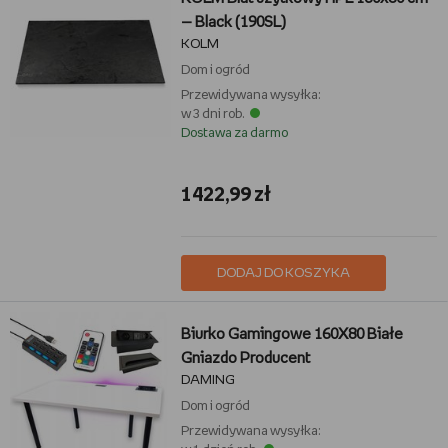
— Black (190SL)
KOLM
Dom i ogród
Przewidywana wysyłka:
w 3 dni rob.
Dostawa za darmo
1422,99 zł
DODAJ DO KOSZYKA
Biurko Gamingowe 160X80 Białe
Gniazdo Producent
DAMING
Dom i ogród
Przewidywana wysyłka: