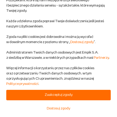
Poza plikami, które są nam niezbędne do prawidłowego
DODAJ DO KOSZYKA
i bezpiecznego działania serwisu - są także takie, które wymagają
Twojej zgody.
Biurko Gamingowe 160X80 Białe
Każda udzielona zgoda poprawi Twoje doświadczenia jeśli jesteś
Taśma Led Producent
naszym Użytkownikiem.
DAMING
Zgoda na pliki cookies jest dobrowolna i można ją wycofać
Dom i ogród
w dowolnym momencie z poziomu strony „
Dostosuj zgody
”.
Przewidywana wysyłka:
w 1 dzień rob.
Administratorem Twoich danych osobowych jest Empik S.A.
z siedzibą w Warszawie, a w niektórych przypadkach nasi
Partnerzy
.
495,00 zł
Więcej informacji o korzystaniu przez nas z plików cookies
oraz o przetwarzaniu Twoich danych osobowych, w tym
o przysługujących Ci uprawnieniach, znajdziesz w naszej
Polityce prywatności
.
DODAJ DO KOSZYKA
Zaakceptuj zgody
Biurko Gamingowe 160X80 Loftowe
Dostosuj zgody
Led Przepust Stabilne Producent
Start
Kategorie
Koszyk
Ulubione
Konto
DAMING