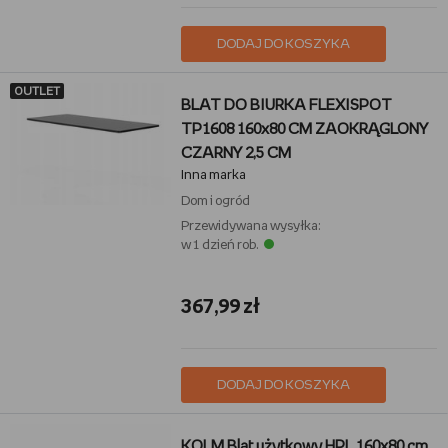
DODAJ DO KOSZYKA
OUTLET
BLAT DO BIURKA FLEXISPOT
TP1608 160x80 CM ZAOKRĄGLONY
CZARNY 2,5 CM
Inna marka
Dom i ogród
Przewidywana wysyłka:
w 1 dzień rob.
367,99 zł
DODAJ DO KOSZYKA
KOLM Blat użytkowy HPL 160x80 cm