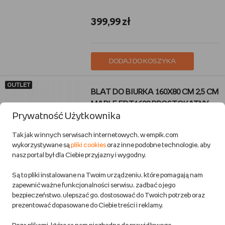
399,99 zł
DODAJ DO KOSZYKA
OUTLET
BLAT DO BIURKA 160X80 CM 2,5 CM
MAPLE FDT1608 PROSTOKĄTNY
Prywatność Użytkownika
STABILNY
Inna marka
Tak jak w innych serwisach internetowych, w empik.com
Dom i ogród
wykorzystywane są
pliki cookies
oraz inne podobne technologie, aby
Przewidywana wysyłka:
nasz portal był dla Ciebie przyjazny i wygodny.
w 1 dzień rob.
Są to pliki instalowane na Twoim urządzeniu, które pomagają nam
zapewnić ważne funkcjonalności serwisu, zadbać o jego
269,99 zł
bezpieczeństwo, ulepszać go, dostosować do Twoich potrzeb oraz
prezentować dopasowane do Ciebie treści i reklamy.