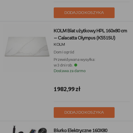
DODAJ DO KOSZYKA
KOLM Blat użytkowy HPL 160x80 cm
— Calacatta Olympus (K551SU)
KOLM
Dom i ogród
Przewidywana wysyłka:
w 3 dni rob.
Dostawa za darmo
1982,99 zł
DODAJ DO KOSZYKA
Biurko Elektryczne 160X80