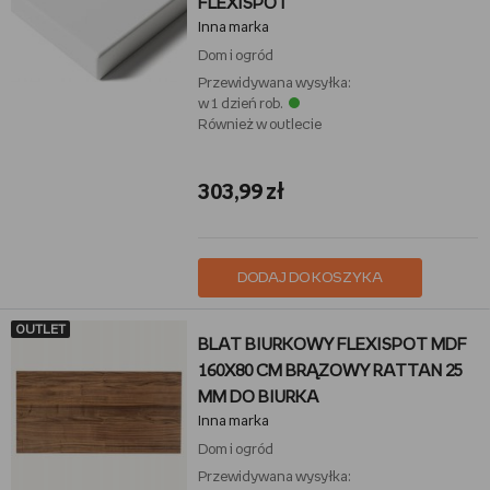
FLEXISPOT
Inna marka
Dom i ogród
Przewidywana wysyłka:
w 1 dzień rob.
Również w outlecie
303,99 zł
DODAJ DO KOSZYKA
OUTLET
BLAT BIURKOWY FLEXISPOT MDF
160X80 CM BRĄZOWY RATTAN 25
MM DO BIURKA
Inna marka
Dom i ogród
Przewidywana wysyłka: