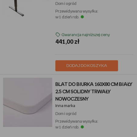
Dom i ogród
Przewidywana wysyłka:
w 1 dzień rob.
Gwarancja najniższej ceny
441,00 zł
DODAJ DO KOSZYKA
BLAT DO BIURKA 160X80 CM BIAŁY
2.5 CM SOLIDNY TRWAŁY
NOWOCZESNY
Inna marka
Dom i ogród
Przewidywana wysyłka:
w 1 dzień rob.