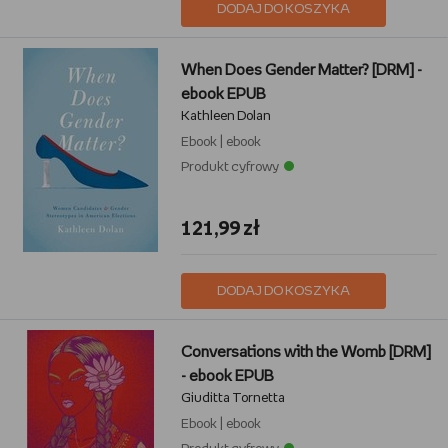
DODAJ DO KOSZYKA
When Does Gender Matter? [DRM] -
ebook EPUB
Kathleen Dolan
Ebook
|
ebook
Produkt cyfrowy
121,99 zł
DODAJ DO KOSZYKA
Conversations with the Womb [DRM]
- ebook EPUB
Giuditta Tornetta
Ebook
|
ebook