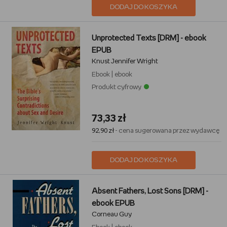
DODAJ DO KOSZYKA
Unprotected Texts [DRM] - ebook
EPUB
Knust Jennifer Wright
Ebook
|
ebook
Produkt cyfrowy
73,33 zł
92,90 zł
- cena sugerowana przez wydawcę
DODAJ DO KOSZYKA
Absent Fathers, Lost Sons [DRM] -
ebook EPUB
Corneau Guy