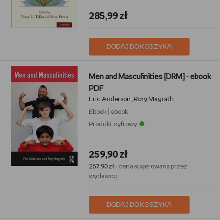
285,99 zł
DODAJ DO KOSZYKA
Men and Masculinities [DRM] - ebook
PDF
Eric Anderson
Rory Magrath
,
Ebook
|
ebook
Produkt cyfrowy
259,90 zł
267,90 zł
- cena sugerowana przez
wydawcę
DODAJ DO KOSZYKA