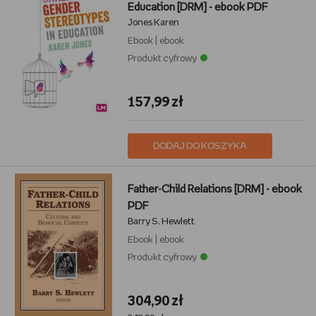
Education [DRM] - ebook PDF
Jones Karen
Ebook
|
ebook
Produkt cyfrowy
157,99 zł
DODAJ DO KOSZYKA
Father-Child Relations [DRM] - ebook
PDF
Barry S. Hewlett
Ebook
|
ebook
Produkt cyfrowy
304,90 zł