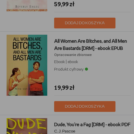
59,99 zł
DODAJ DO KOSZYKA
All Women Are Bitches, and All Men
Are Bastards [DRM] - ebook EPUB
Opracowanie zbiorowe
Ebook
|
ebook
Produkt cyfrowy
19,99 zł
DODAJ DO KOSZYKA
Dude, You're a Fag [DRM] - ebook PDF
C. J. Pascoe