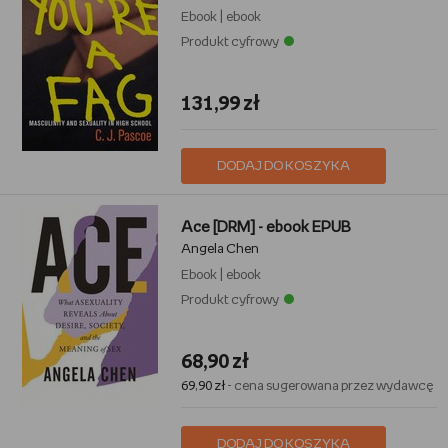
Ebook
|
ebook
Produkt cyfrowy
131,99 zł
DODAJ DO KOSZYKA
Ace [DRM] - ebook EPUB
Angela Chen
Ebook
|
ebook
Produkt cyfrowy
68,90 zł
69,90 zł
- cena sugerowana przez wydawcę
DODAJ DO KOSZYKA