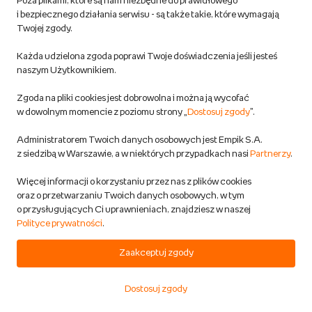
Poza plikami, które są nam niezbędne do prawidłowego
wydawcę
i bezpiecznego działania serwisu - są także takie, które wymagają
Twojej zgody.
DODAJ DO KOSZYKA
Każda udzielona zgoda poprawi Twoje doświadczenia jeśli jesteś
naszym Użytkownikiem.
Masculinities in the Criminological
Zgoda na pliki cookies jest dobrowolna i można ją wycofać
Field [DRM] - ebook PDF
w dowolnym momencie z poziomu strony „
Dostosuj zgody
”.
Signe Ravn
Ingrid Lander
,
Ebook
|
ebook
Administratorem Twoich danych osobowych jest Empik S.A.
z siedzibą w Warszawie, a w niektórych przypadkach nasi
Partnerzy
.
Produkt cyfrowy
Więcej informacji o korzystaniu przez nas z plików cookies
oraz o przetwarzaniu Twoich danych osobowych, w tym
272,90 zł
o przysługujących Ci uprawnieniach, znajdziesz w naszej
317,90 zł
- cena sugerowana przez
Polityce prywatności
.
wydawcę
Zaakceptuj zgody
DODAJ DO KOSZYKA
Dostosuj zgody
Start
Kategorie
Koszyk
Ulubione
Konto