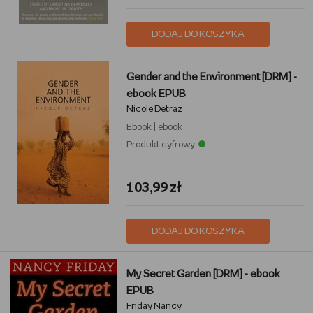
DODAJ DO KOSZYKA
Gender and the Environment [DRM] -
ebook EPUB
Nicole Detraz
Ebook
|
ebook
Produkt cyfrowy
103,99 zł
DODAJ DO KOSZYKA
My Secret Garden [DRM] - ebook
EPUB
Friday Nancy