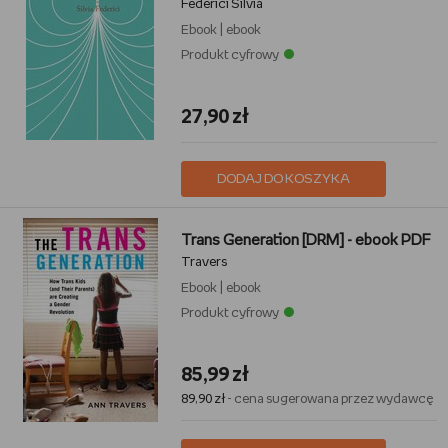
Federici Silvia
Ebook
|
ebook
Produkt cyfrowy
27,90 zł
DODAJ DO KOSZYKA
Trans Generation [DRM] - ebook PDF
Travers
Ebook
|
ebook
Produkt cyfrowy
85,99 zł
89,90 zł
- cena sugerowana przez wydawcę