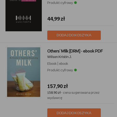
Produkt cyfrowy
44,99 zł
DODAJ DO KOSZYKA
Others' Milk [DRM] - ebook PDF
Wilson Kristin J.
Ebook
|
ebook
Produkt cyfrowy
157,90 zł
158,90 zł
- cena sugerowana przez
wydawcę
DODAJ DO KOSZYKA