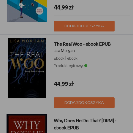
44,99 zł
DODAJ DO KOSZYKA
The Real Woo - ebook EPUB
Lisa Morgan
Ebook
|
ebook
Produkt cyfrowy
44,99 zł
DODAJ DO KOSZYKA
Why Does He Do That? [DRM] -
ebook EPUB