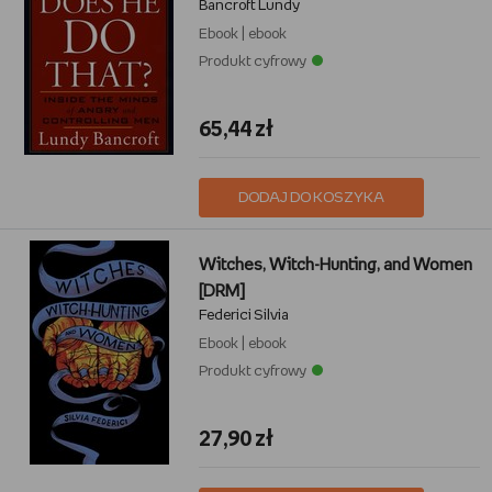
Bancroft Lundy
Ebook
|
ebook
Produkt cyfrowy
65,44 zł
DODAJ DO KOSZYKA
Witches, Witch-Hunting, and Women
[DRM]
Federici Silvia
Ebook
|
ebook
Produkt cyfrowy
27,90 zł