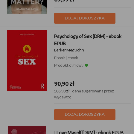
DODAJ DO KOSZYKA
Psychology of Sex [DRM] - ebook
EPUB
Barker Meg John
Ebook
|
ebook
Produkt cyfrowy
90,90 zł
106,90 zł
- cena sugerowana przez
wydawcę
DODAJ DO KOSZYKA
I Love Myself [DRM] - ebook EPUB