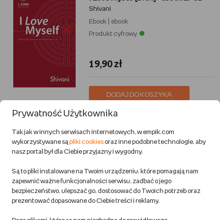
Shivani
Ebook
|
ebook
Produkt cyfrowy
19,90 zł
DODAJ DO KOSZYKA
Prywatność Użytkownika
Superwoman Myth [DRM] - ebook
Tak jak w innych serwisach internetowych, w empik.com
PDF
wykorzystywane są
pliki cookies
oraz inne podobne technologie, aby
Johns Raechel
Jennifer Loh
Rebecca English
,
,
nasz portal był dla Ciebie przyjazny i wygodny.
Ebook
|
ebook
Są to pliki instalowane na Twoim urządzeniu, które pomagają nam
Produkt cyfrowy
zapewnić ważne funkcjonalności serwisu, zadbać o jego
bezpieczeństwo, ulepszać go, dostosować do Twoich potrzeb oraz
prezentować dopasowane do Ciebie treści i reklamy.
231,99 zł
250,90 zł
- cena sugerowana przez