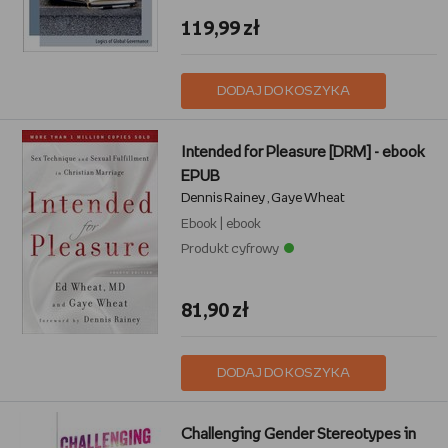
119,99 zł
DODAJ DO KOSZYKA
Intended for Pleasure [DRM] - ebook
EPUB
Dennis Rainey
Gaye Wheat
,
Ebook
|
ebook
Produkt cyfrowy
81,90 zł
DODAJ DO KOSZYKA
Challenging Gender Stereotypes in