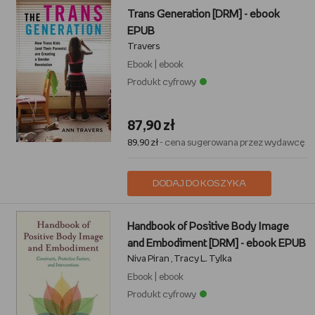
Trans Generation [DRM] - ebook
EPUB
Travers
Ebook
|
ebook
Produkt cyfrowy
87,90 zł
89,90 zł
- cena sugerowana przez wydawcę
DODAJ DO KOSZYKA
Handbook of Positive Body Image
and Embodiment [DRM] - ebook EPUB
Niva Piran
Tracy L. Tylka
,
Ebook
|
ebook
Produkt cyfrowy