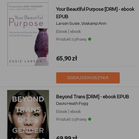
Your Beautiful Purpose [DRM] - ebook
EPUB
Larson Susie
Voskamp Ann
,
Ebook
|
ebook
Produkt cyfrowy
65,90 zł
DODAJ DO KOSZYKA
Beyond Trans [DRM] - ebook EPUB
Davis Heath Fogg
Ebook
|
ebook
Produkt cyfrowy
69,99 zł