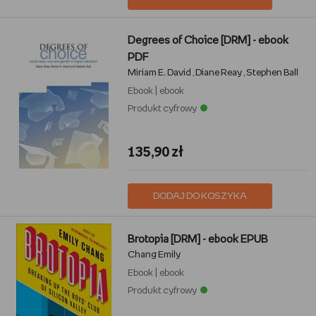
Degrees of Choice [DRM] - ebook
PDF
Miriam E. David
Diane Reay
Stephen Ball
,
,
Ebook
|
ebook
Produkt cyfrowy
135,90 zł
DODAJ DO KOSZYKA
Brotopia [DRM] - ebook EPUB
Chang Emily
Ebook
|
ebook
Produkt cyfrowy