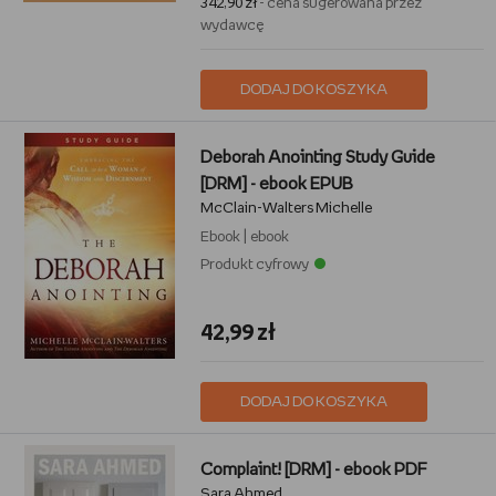
342,90 zł
- cena sugerowana przez
wydawcę
DODAJ DO KOSZYKA
Deborah Anointing Study Guide
[DRM] - ebook EPUB
McClain-Walters Michelle
Ebook
|
ebook
Produkt cyfrowy
42,99 zł
DODAJ DO KOSZYKA
Complaint! [DRM] - ebook PDF
Sara Ahmed