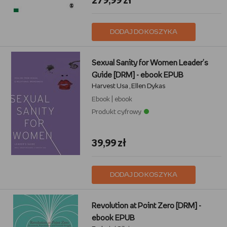
279,99 zł
DODAJ DO KOSZYKA
Sexual Sanity for Women Leader's
Guide [DRM] - ebook EPUB
Harvest Usa
Ellen Dykas
,
Ebook
|
ebook
Produkt cyfrowy
39,99 zł
DODAJ DO KOSZYKA
Revolution at Point Zero [DRM] -
ebook EPUB