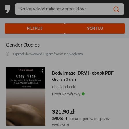
FILTRUJ
SORTUJ
Gender Studies
80 produktów według trafność: największa
Body Image [DRM] - ebook PDF
Grogan Sarah
Ebook
|
ebook
Produkt cyfrowy
321,90 zł
365,90 zł
- cena sugerowana przez
wydawcę