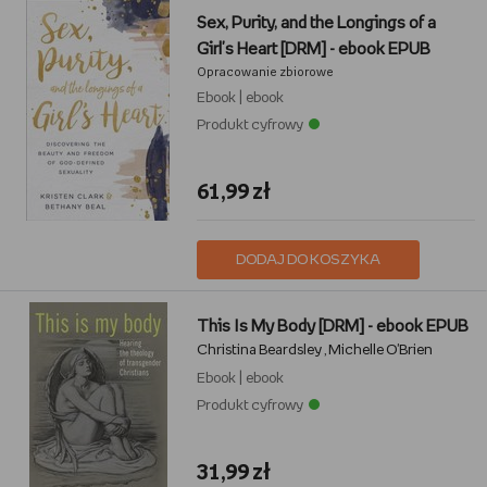
Sex, Purity, and the Longings of a
Girl's Heart [DRM] - ebook EPUB
Opracowanie zbiorowe
Ebook
|
ebook
Produkt cyfrowy
61,99 zł
DODAJ DO KOSZYKA
This Is My Body [DRM] - ebook EPUB
Christina Beardsley
Michelle O'Brien
,
Ebook
|
ebook
Produkt cyfrowy
31,99 zł