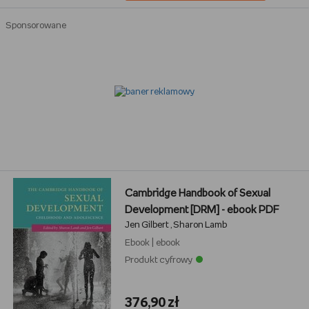
Sponsorowane
Cambridge Handbook of Sexual
Development [DRM] - ebook PDF
Jen Gilbert
Sharon Lamb
,
Ebook
|
ebook
Produkt cyfrowy
376,90 zł