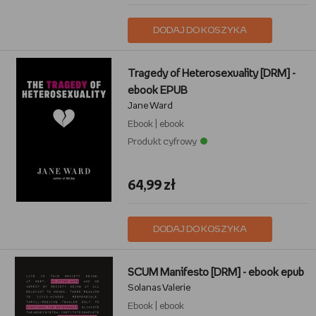
DODAJ DO KOSZYKA
Tragedy of Heterosexuality [DRM] -
ebook EPUB
Jane Ward
Ebook
|
ebook
Produkt cyfrowy
64,99 zł
DODAJ DO KOSZYKA
SCUM Manifesto [DRM] - ebook epub
Solanas Valerie
Ebook
|
ebook